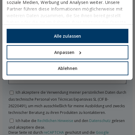
soziale Medien, Werbung und Analysen weiter. Unsere
Partner führen diese Informationen möglicherweise mit
weiteren Daten zusammen, die Sie ihnen bereitgestellt
haben oder die sie im Rahmen Ihrer Nutzung der Dienste
gesammelt haben.
Alle zulassen
Anpassen
Ablehnen
Ich akzeptiere die Verwendung meiner persönlichen Daten durch
das technische Personal von Técnicas Expansivas SL (CIF B-
26220491), um mich ausschließlich für meine Ausbildung und zwecks
technischer Beratung zu ihren Produkten zu kontaktieren.
Ich habe die
Rechtlichen Hinweise
und den
Datenschutz
gelesen
und akzeptiere diese.
Diese Seite ist durch
reCAPTCHA
geschützt und die
Google