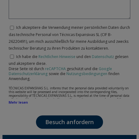
Ich akzeptiere die Verwendung meiner persönlichen Daten durch
das technische Personal von Técnicas Expansivas SL (CIF B-
26220491), um mich ausschließlich für meine Ausbildung und zwecks
technischer Beratung zu ihren Produkten zu kontaktieren.
Ich habe die
Rechtlichen Hinweise
und den
Datenschutz
gelesen
und akzeptiere diese.
Diese Seite ist durch
reCAPTCHA
geschützt und die
Google
Datenschutzerklärung
sowie die
Nutzungsbedingungen
finden
Anwendung.
TÉCNICAS EXPANSIVAS S.L. informs that the personal data provided voluntarily on
this website will be processed and incorporated into the corresponding files,
responsibility of TÉCNICAS EXPANSIVAS S.L, is reported at the time of personal data
collection, although, according to the specific case, its purpose may be any of the
Mehr lesen
following: attention to your referred request, complaint or question, established
relationship maintenance, comprehensive and commercial customer management,
accounting and billing or sending communications, including electronic media,
news and activities related to TÉCNICAS EXPANSIVAS S.L.
Besuch anfordern
The data in our files are strictly confidential and shall be treated with the utmost
confidentiality and shall comply with all the requirements provided for the General
Data Protection Regulation (GDPR) 2016.
According to Data Protection legislation, you are strongly advised not to send high-