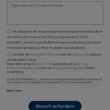
Ich akzeptiere die Verwendung meiner persönlichen Daten durch
das technische Personal von Técnicas Expansivas SL (CIF B-
26220491), um mich ausschließlich für meine Ausbildung und zwecks
technischer Beratung zu ihren Produkten zu kontaktieren.
Ich habe die
Rechtlichen Hinweise
und den
Datenschutz
gelesen
und akzeptiere diese.
Diese Seite ist durch
reCAPTCHA
geschützt und die
Google
Datenschutzerklärung
sowie die
Nutzungsbedingungen
finden
Anwendung.
TÉCNICAS EXPANSIVAS S.L. informs that the personal data provided voluntarily on
this website will be processed and incorporated into the corresponding files,
responsibility of TÉCNICAS EXPANSIVAS S.L, is reported at the time of personal data
collection, although, according to the specific case, its purpose may be any of the
Mehr lesen
following: attention to your referred request, complaint or question, established
relationship maintenance, comprehensive and commercial customer management,
accounting and billing or sending communications, including electronic media,
news and activities related to TÉCNICAS EXPANSIVAS S.L.
Besuch anfordern
The data in our files are strictly confidential and shall be treated with the utmost
confidentiality and shall comply with all the requirements provided for the General