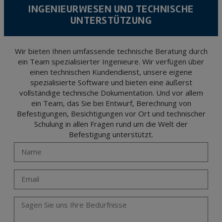
level personal data, such as those relating to health, as they are not encoded or
INGENIEURWESEN UND TECHNISCHE
encrypted. Should these details be sent, it is done so under your sole responsibility.
UNTERSTÜTZUNG
The user may at any time exercise their rights of access, rectification, cancellation
and opposition under the provisions of the General Data Protection Regulation
(GDPR) 2016 by sending a letter together with a photocopy of your ID, to P.I. La
Portalada II | c/ Segador 13, 26006 | Logroño (La Rioja).
Wir bieten Ihnen umfassende technische Beratung durch
ein Team spezialisierter Ingenieure. Wir verfügen über
einen technischen Kundendienst, unsere eigene
spezialisierte Software und bieten eine äußerst
vollständige technische Dokumentation. Und vor allem
ein Team, das Sie bei Entwurf, Berechnung von
Befestigungen, Besichtigungen vor Ort und technischer
Schulung in allen Fragen rund um die Welt der
Befestigung unterstützt.