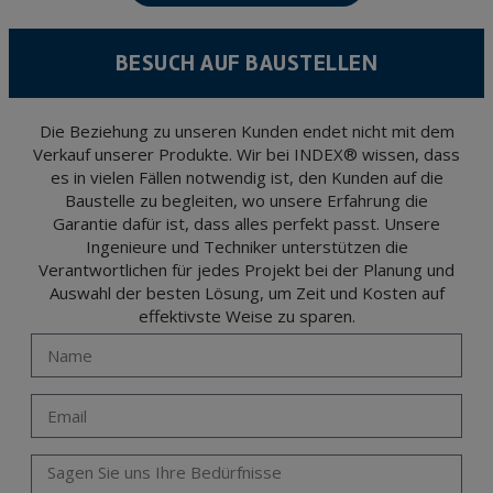
Data Protection Regulation (GDPR) 2016.
According to Data Protection legislation, you are strongly advised not to send high-
level personal data, such as those relating to health, as they are not encoded or
BESUCH AUF BAUSTELLEN
encrypted. Should these details be sent, it is done so under your sole responsibility.
The user may at any time exercise their rights of access, rectification, cancellation
and opposition under the provisions of the General Data Protection Regulation
(GDPR) 2016 by sending a letter together with a photocopy of your ID, to P.I. La
Portalada II | c/ Segador 13, 26006 | Logroño (La Rioja).
Die Beziehung zu unseren Kunden endet nicht mit dem
Verkauf unserer Produkte. Wir bei INDEX® wissen, dass
es in vielen Fällen notwendig ist, den Kunden auf die
Baustelle zu begleiten, wo unsere Erfahrung die
Garantie dafür ist, dass alles perfekt passt. Unsere
Ingenieure und Techniker unterstützen die
Verantwortlichen für jedes Projekt bei der Planung und
Auswahl der besten Lösung, um Zeit und Kosten auf
effektivste Weise zu sparen.