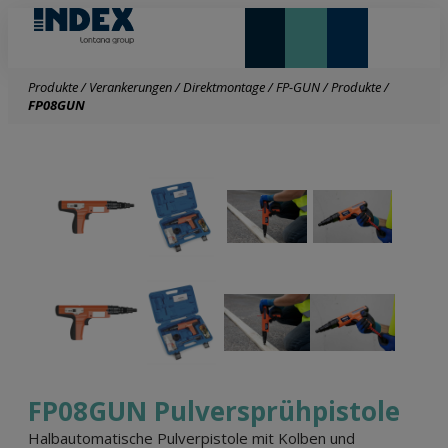
NEUHEITEN UND HIGHLIGHTS
Produkte
/
Verankerungen
/
Direktmontage
/
FP-GUN
/
Produkte
/
FP08GUN
FP08GUN Pulversprühpistole
Halbautomatische Pulverpistole mit Kolben und