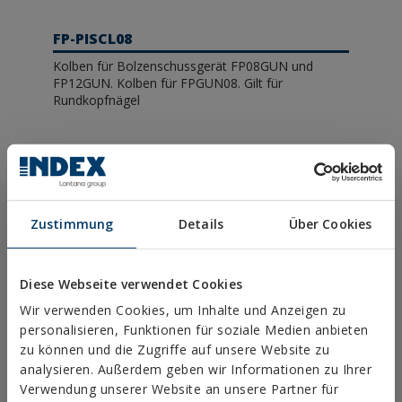
FP-PISCL08
Kolben für Bolzenschussgerät FP08GUN und
FP12GUN. Kolben für FPGUN08. Gilt für
Rundkopfnägel
Zustimmung
Details
Über Cookies
Fordern Sie weitere
Diese Webseite verwendet Cookies
Informationen an
Wir verwenden Cookies, um Inhalte und Anzeigen zu
personalisieren, Funktionen für soziale Medien anbieten
zu können und die Zugriffe auf unsere Website zu
analysieren. Außerdem geben wir Informationen zu Ihrer
Verwendung unserer Website an unsere Partner für