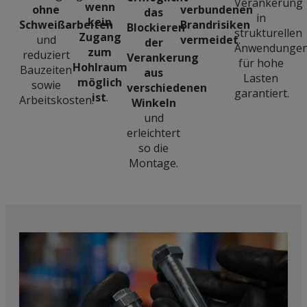
Verankerung
wenn
verbundenen
ohne
das
in
kein
Brandrisiken
Schweißarbeiten
Blockieren
strukturellen
Zugang
vermeidet
.
und
der
Anwendunge
zum
reduziert
Verankerung
für hohe
Hohlraum
Bauzeiten
aus
Lasten
möglich
sowie
verschiedenen
garantiert.
ist
.
Arbeitskosten.
Winkeln
und
erleichtert
so die
Montage.