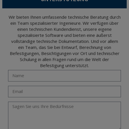
and opposition under the provisions of the General Data Protection Regulation
(GDPR) 2016 by sending a letter together with a photocopy of your ID, to P.I. La
Portalada II | c/ Segador 13, 26006 | Logroño (La Rioja).
Wir bieten Ihnen umfassende technische Beratung durch
ein Team spezialisierter Ingenieure. Wir verfügen über
einen technischen Kundendienst, unsere eigene
spezialisierte Software und bieten eine äußerst
vollständige technische Dokumentation. Und vor allem
ein Team, das Sie bei Entwurf, Berechnung von
Befestigungen, Besichtigungen vor Ort und technischer
Schulung in allen Fragen rund um die Welt der
Befestigung unterstützt.