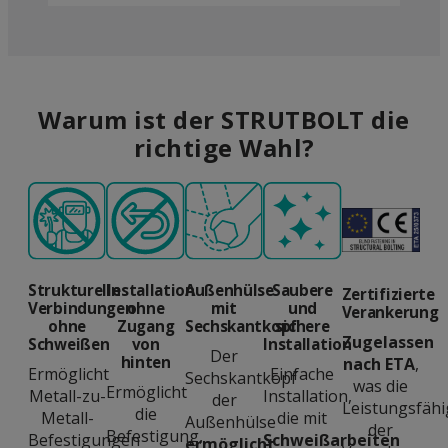
Warum ist der STRUTBOLT die
richtige Wahl?
Saubere
Strukturelle
Installation
Außenhülse
Zertifizierte
und
Verbindungen
ohne
mit
Verankerung
sichere
ohne
Zugang
Sechskantkopf
Zugelassen
Installation
Schweißen
von
Der
hinten
nach ETA
,
Einfache
Ermöglicht
Sechskantkopf
was die
Ermöglicht
Installation,
Metall-zu-
der
Leistungsfähi
die
die mit
Metall-
Außenhülse
der
Befestigung,
Schweißarbeiten
Befestigungen
ermöglicht