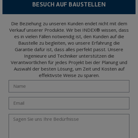
BESUCH AUF BAUSTELLEN
encrypted. Should these details be sent, it is done so under your sole responsibility.
The user may at any time exercise their rights of access, rectification, cancellation
and opposition under the provisions of the General Data Protection Regulation
(GDPR) 2016 by sending a letter together with a photocopy of your ID, to P.I. La
Portalada II | c/ Segador 13, 26006 | Logroño (La Rioja).
Die Beziehung zu unseren Kunden endet nicht mit dem
Verkauf unserer Produkte. Wir bei INDEX® wissen, dass
es in vielen Fällen notwendig ist, den Kunden auf die
Baustelle zu begleiten, wo unsere Erfahrung die
Garantie dafür ist, dass alles perfekt passt. Unsere
Ingenieure und Techniker unterstützen die
Verantwortlichen für jedes Projekt bei der Planung und
Auswahl der besten Lösung, um Zeit und Kosten auf
effektivste Weise zu sparen.