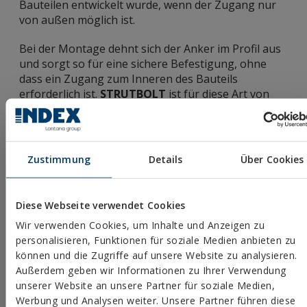
Bauteilen entwickelt wurde, wenn der Zugang nur
von außen möglich ist.
Bei der Montage dehnt sich der Anker im Profil aus
und sorgt so für eine sichere Befestigung, ohne
dass ein Zugang zum Inneren des Bauteils
erforderlich ist.
STRUTBOLT
ist für diese Art von
Anwendungen in Metallprofilen konzipiert.
Zustimmung
Details
Über Cookies
Welche Vorteile bietet ein
Spreizanker für Hohlprofile
gegenüber einer
Diese Webseite verwendet Cookies
Schweißverbindung?
Wir verwenden Cookies, um Inhalte und Anzeigen zu
personalisieren, Funktionen für soziale Medien anbieten zu
können und die Zugriffe auf unsere Website zu analysieren.
Was ist der Unterschied zwischen
Außerdem geben wir Informationen zu Ihrer Verwendung
einem Spreizanker für Hohlprofile
unserer Website an unsere Partner für soziale Medien,
wie STRUTBOLT und einer
Werbung und Analysen weiter. Unsere Partner führen diese