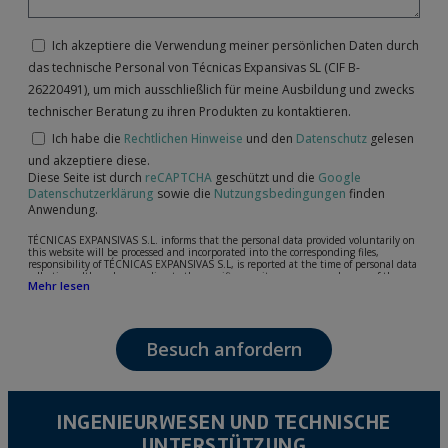
Ich akzeptiere die Verwendung meiner persönlichen Daten durch
das technische Personal von Técnicas Expansivas SL (CIF B-
26220491), um mich ausschließlich für meine Ausbildung und zwecks
technischer Beratung zu ihren Produkten zu kontaktieren.
Ich habe die
Rechtlichen Hinweise
und den
Datenschutz
gelesen
und akzeptiere diese.
Diese Seite ist durch
reCAPTCHA
geschützt und die
Google
Datenschutzerklärung
sowie die
Nutzungsbedingungen
finden
Anwendung.
TÉCNICAS EXPANSIVAS S.L. informs that the personal data provided voluntarily on
this website will be processed and incorporated into the corresponding files,
responsibility of TÉCNICAS EXPANSIVAS S.L, is reported at the time of personal data
collection, although, according to the specific case, its purpose may be any of the
Mehr lesen
following: attention to your referred request, complaint or question, established
relationship maintenance, comprehensive and commercial customer management,
accounting and billing or sending communications, including electronic media,
news and activities related to TÉCNICAS EXPANSIVAS S.L.
Besuch anfordern
The data in our files are strictly confidential and shall be treated with the utmost
confidentiality and shall comply with all the requirements provided for the General
Data Protection Regulation (GDPR) 2016.
According to Data Protection legislation, you are strongly advised not to send high-
level personal data, such as those relating to health, as they are not encoded or
INGENIEURWESEN UND TECHNISCHE
encrypted. Should these details be sent, it is done so under your sole responsibility.
UNTERSTÜTZUNG
The user may at any time exercise their rights of access, rectification, cancellation