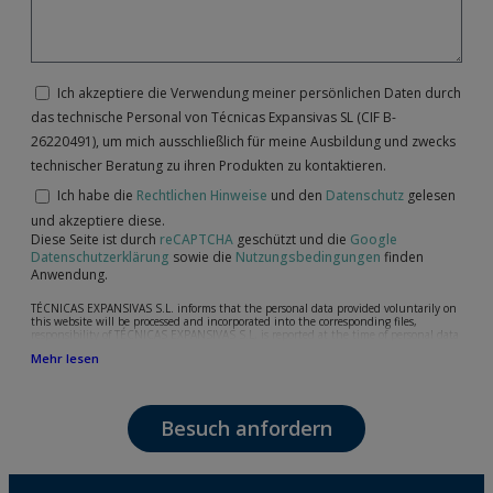
Ich akzeptiere die Verwendung meiner persönlichen Daten durch
das technische Personal von Técnicas Expansivas SL (CIF B-
26220491), um mich ausschließlich für meine Ausbildung und zwecks
technischer Beratung zu ihren Produkten zu kontaktieren.
Ich habe die
Rechtlichen Hinweise
und den
Datenschutz
gelesen
und akzeptiere diese.
Diese Seite ist durch
reCAPTCHA
geschützt und die
Google
Datenschutzerklärung
sowie die
Nutzungsbedingungen
finden
Anwendung.
TÉCNICAS EXPANSIVAS S.L. informs that the personal data provided voluntarily on
this website will be processed and incorporated into the corresponding files,
responsibility of TÉCNICAS EXPANSIVAS S.L, is reported at the time of personal data
collection, although, according to the specific case, its purpose may be any of the
Mehr lesen
following: attention to your referred request, complaint or question, established
relationship maintenance, comprehensive and commercial customer management,
accounting and billing or sending communications, including electronic media,
news and activities related to TÉCNICAS EXPANSIVAS S.L.
Besuch anfordern
The data in our files are strictly confidential and shall be treated with the utmost
confidentiality and shall comply with all the requirements provided for the General
Data Protection Regulation (GDPR) 2016.
According to Data Protection legislation, you are strongly advised not to send high-
level personal data, such as those relating to health, as they are not encoded or