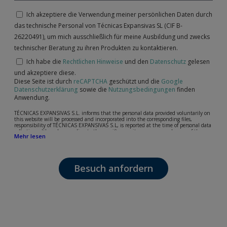
Ich akzeptiere die Verwendung meiner persönlichen Daten durch
das technische Personal von Técnicas Expansivas SL (CIF B-
26220491), um mich ausschließlich für meine Ausbildung und zwecks
technischer Beratung zu ihren Produkten zu kontaktieren.
Ich habe die
Rechtlichen Hinweise
und den
Datenschutz
gelesen
und akzeptiere diese.
Diese Seite ist durch
reCAPTCHA
geschützt und die
Google
Datenschutzerklärung
sowie die
Nutzungsbedingungen
finden
Anwendung.
TÉCNICAS EXPANSIVAS S.L. informs that the personal data provided voluntarily on
this website will be processed and incorporated into the corresponding files,
responsibility of TÉCNICAS EXPANSIVAS S.L, is reported at the time of personal data
collection, although, according to the specific case, its purpose may be any of the
Mehr lesen
following: attention to your referred request, complaint or question, established
relationship maintenance, comprehensive and commercial customer management,
accounting and billing or sending communications, including electronic media,
news and activities related to TÉCNICAS EXPANSIVAS S.L.
Besuch anfordern
The data in our files are strictly confidential and shall be treated with the utmost
confidentiality and shall comply with all the requirements provided for the General
Data Protection Regulation (GDPR) 2016.
According to Data Protection legislation, you are strongly advised not to send high-
level personal data, such as those relating to health, as they are not encoded or
encrypted. Should these details be sent, it is done so under your sole responsibility.
The user may at any time exercise their rights of access, rectification, cancellation
and opposition under the provisions of the General Data Protection Regulation