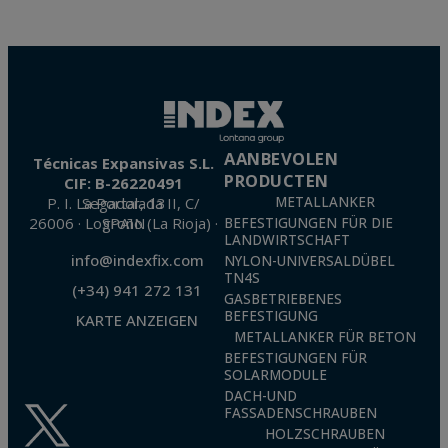
AANBEVOLEN
Técnicas Expansivas S.L.
PRODUCTEN
CIF: B-26220491
P. I. La Portalada II, C/ Segador, 13
METALLANKER
26006 · Logroño (La Rioja) · SPAIN
BEFESTIGUNGEN FÜR DIE
LANDWIRTSCHAFT
info@indexfix.com
NYLON-UNIVERSALDÜBEL
TN4S
(+34) 941 272 131
GASBETRIEBENES
BEFESTIGUNG
KARTE ANZEIGEN
METALLANKER FÜR BETON
BEFESTIGUNGEN FÜR
SOLARMODULE
DACH-UND
FASSADENSCHRAUBEN
HOLZSCHRAUBEN