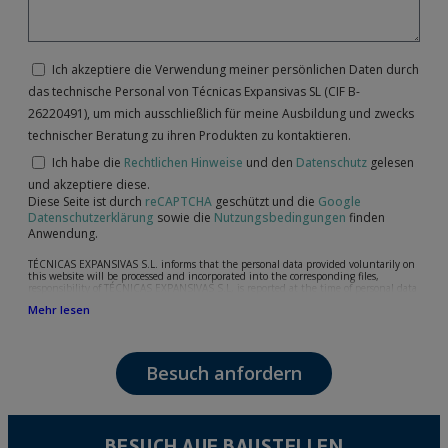
Ich akzeptiere die Verwendung meiner persönlichen Daten durch
das technische Personal von Técnicas Expansivas SL (CIF B-
26220491), um mich ausschließlich für meine Ausbildung und zwecks
technischer Beratung zu ihren Produkten zu kontaktieren.
Ich habe die
Rechtlichen Hinweise
und den
Datenschutz
gelesen
und akzeptiere diese.
Diese Seite ist durch
reCAPTCHA
geschützt und die
Google
Datenschutzerklärung
sowie die
Nutzungsbedingungen
finden
Anwendung.
TÉCNICAS EXPANSIVAS S.L. informs that the personal data provided voluntarily on
this website will be processed and incorporated into the corresponding files,
responsibility of TÉCNICAS EXPANSIVAS S.L, is reported at the time of personal data
collection, although, according to the specific case, its purpose may be any of the
Mehr lesen
following: attention to your referred request, complaint or question, established
relationship maintenance, comprehensive and commercial customer management,
accounting and billing or sending communications, including electronic media,
news and activities related to TÉCNICAS EXPANSIVAS S.L.
Besuch anfordern
The data in our files are strictly confidential and shall be treated with the utmost
confidentiality and shall comply with all the requirements provided for the General
Data Protection Regulation (GDPR) 2016.
According to Data Protection legislation, you are strongly advised not to send high-
level personal data, such as those relating to health, as they are not encoded or
BESUCH AUF BAUSTELLEN
encrypted. Should these details be sent, it is done so under your sole responsibility.