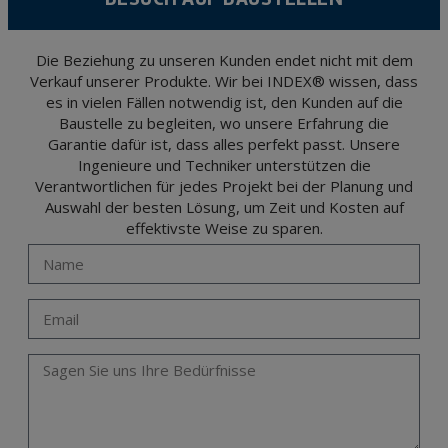
The user may at any time exercise their rights of access, rectification, cancellation
and opposition under the provisions of the General Data Protection Regulation
(GDPR) 2016 by sending a letter together with a photocopy of your ID, to P.I. La
Portalada II | c/ Segador 13, 26006 | Logroño (La Rioja).
Die Beziehung zu unseren Kunden endet nicht mit dem
Verkauf unserer Produkte. Wir bei INDEX® wissen, dass
es in vielen Fällen notwendig ist, den Kunden auf die
Baustelle zu begleiten, wo unsere Erfahrung die
Garantie dafür ist, dass alles perfekt passt. Unsere
Ingenieure und Techniker unterstützen die
Verantwortlichen für jedes Projekt bei der Planung und
Auswahl der besten Lösung, um Zeit und Kosten auf
effektivste Weise zu sparen.