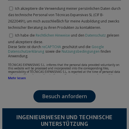
Ich akzeptiere die Verwendung meiner persönlichen Daten durch
das technische Personal von Técnicas Expansivas SL (CIF B-
26220491), um mich ausschließlich für meine Ausbildung und zwecks
technischer Beratung zu ihren Produkten zu kontaktieren.
Ich habe die
Rechtlichen Hinweise
und den
Datenschutz
gelesen
und akzeptiere diese.
Diese Seite ist durch
reCAPTCHA
geschützt und die
Google
Datenschutzerklärung
sowie die
Nutzungsbedingungen
finden
Anwendung.
TÉCNICAS EXPANSIVAS S.L. informs that the personal data provided voluntarily on
this website will be processed and incorporated into the corresponding files,
responsibility of TÉCNICAS EXPANSIVAS S.L, is reported at the time of personal data
collection, although, according to the specific case, its purpose may be any of the
Mehr lesen
following: attention to your referred request, complaint or question, established
relationship maintenance, comprehensive and commercial customer management,
accounting and billing or sending communications, including electronic media,
news and activities related to TÉCNICAS EXPANSIVAS S.L.
Besuch anfordern
The data in our files are strictly confidential and shall be treated with the utmost
confidentiality and shall comply with all the requirements provided for the General
Data Protection Regulation (GDPR) 2016.
According to Data Protection legislation, you are strongly advised not to send high-
level personal data, such as those relating to health, as they are not encoded or
INGENIEURWESEN UND TECHNISCHE
encrypted. Should these details be sent, it is done so under your sole responsibility.
UNTERSTÜTZUNG
The user may at any time exercise their rights of access, rectification, cancellation
and opposition under the provisions of the General Data Protection Regulation