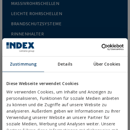
MASSIVROHRSCHELLEN
LEICHTE ROHRSCHELLEN
BRANDSCHUTZSYSTEME
RINNENHALTER
NYLON-SCHELLEN
PROFILE, SCHIENEN UND GRUNDANBINDUNGEN
Zustimmung
Details
Über Cookies
INSTALLATIONSSYSTEME UND BEFESTIGUNGEN FÜR
SOLARMODULE
GEWINDESTANGEN UND BEFESTIGUNGSZUBEHÖR
Diese Webseite verwendet Cookies
SANITÄR-UND KLIMAANLAGENBEFESTIGUNG
Wir verwenden Cookies, um Inhalte und Anzeigen zu
personalisieren, Funktionen für soziale Medien anbieten
DIY
zu können und die Zugriffe auf unsere Website zu
analysieren. Außerdem geben wir Informationen zu Ihrer
Verwendung unserer Website an unsere Partner für
ONLINE-KATALOG
soziale Medien, Werbung und Analysen weiter. Unsere
ZUGRIFF ZU DOWNLOADS
Partner führen diese Informationen möglicherweise mit