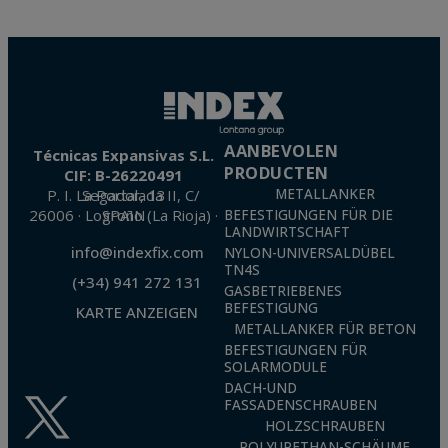
AANBEVOLEN
Técnicas Expansivas S.L.
PRODUCTEN
CIF: B-26220491
P. I. La Portalada II, C/ Segador, 13
METALLANKER
26006 · Logroño (La Rioja) · SPAIN
BEFESTIGUNGEN FÜR DIE
LANDWIRTSCHAFT
info@indexfix.com
NYLON-UNIVERSALDÜBEL
TN4S
(+34) 941 272 131
GASBETRIEBENES
BEFESTIGUNG
KARTE ANZEIGEN
METALLANKER FÜR BETON
BEFESTIGUNGEN FÜR
SOLARMODULE
DACH-UND
FASSADENSCHRAUBEN
HOLZSCHRAUBEN
POLYURETHAN-SCHÄUME