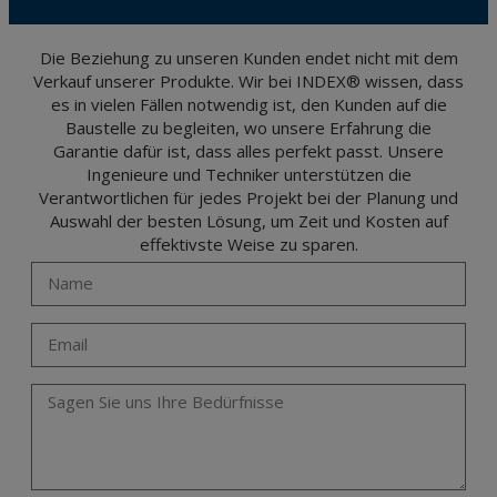
The user may at any time exercise their rights of access, rectification, cancellation
and opposition under the provisions of the General Data Protection Regulation
(GDPR) 2016 by sending a letter together with a photocopy of your ID, to P.I. La
Portalada II | c/ Segador 13, 26006 | Logroño (La Rioja).
Die Beziehung zu unseren Kunden endet nicht mit dem
Verkauf unserer Produkte. Wir bei INDEX® wissen, dass
es in vielen Fällen notwendig ist, den Kunden auf die
Baustelle zu begleiten, wo unsere Erfahrung die
Garantie dafür ist, dass alles perfekt passt. Unsere
Ingenieure und Techniker unterstützen die
Verantwortlichen für jedes Projekt bei der Planung und
Auswahl der besten Lösung, um Zeit und Kosten auf
effektivste Weise zu sparen.