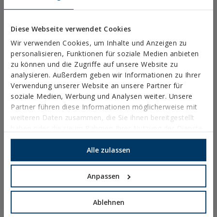
MASSIVROHRSCHELLEN
LEICHTE ROHRSCHELLEN
Diese Webseite verwendet Cookies
BRANDSCHUTZSYSTEME
Wir verwenden Cookies, um Inhalte und Anzeigen zu
RINNENHALTER
personalisieren, Funktionen für soziale Medien anbieten
zu können und die Zugriffe auf unsere Website zu
NYLON-SCHELLEN
analysieren. Außerdem geben wir Informationen zu Ihrer
Verwendung unserer Website an unsere Partner für
PROFILE, SCHIENEN UND GRUNDANBINDUNGEN
soziale Medien, Werbung und Analysen weiter. Unsere
INSTALLATIONSSYSTEME UND BEFESTIGUNGEN FÜR
Partner führen diese Informationen möglicherweise mit
SOLARMODULE
weiteren Daten zusammen, die Sie ihnen bereitgestellt
haben oder die sie im Rahmen Ihrer Nutzung der Dienste
GEWINDESTANGEN UND BEFESTIGUNGSZUBEHÖR
gesammelt haben.
SANITÄR-UND KLIMAANLAGENBEFESTIGUNG
Alle zulassen
DIY
Anpassen
ONLINE-KATALOG
Ablehnen
ZUGRIFF ZU DOWNLOADS