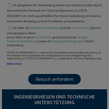
Ich akzeptiere die Verwendung meiner persönlichen Daten durch
das technische Personal von Técnicas Expansivas SL (CIF B-
26220491), um mich ausschließlich für meine Ausbildung und zwecks
technischer Beratung zu ihren Produkten zu kontaktieren.
Ich habe die
Rechtlichen Hinweise
und den
Datenschutz
gelesen
und akzeptiere diese.
Diese Seite ist durch
reCAPTCHA
geschützt und die
Google
Datenschutzerklärung
sowie die
Nutzungsbedingungen
finden
Anwendung.
TÉCNICAS EXPANSIVAS S.L. informs that the personal data provided voluntarily on
this website will be processed and incorporated into the corresponding files,
responsibility of TÉCNICAS EXPANSIVAS S.L, is reported at the time of personal data
collection, although, according to the specific case, its purpose may be any of the
Mehr lesen
following: attention to your referred request, complaint or question, established
relationship maintenance, comprehensive and commercial customer management,
accounting and billing or sending communications, including electronic media,
news and activities related to TÉCNICAS EXPANSIVAS S.L.
Besuch anfordern
The data in our files are strictly confidential and shall be treated with the utmost
confidentiality and shall comply with all the requirements provided for the General
Data Protection Regulation (GDPR) 2016.
According to Data Protection legislation, you are strongly advised not to send high-
level personal data, such as those relating to health, as they are not encoded or
INGENIEURWESEN UND TECHNISCHE
encrypted. Should these details be sent, it is done so under your sole responsibility.
UNTERSTÜTZUNG
The user may at any time exercise their rights of access, rectification, cancellation
and opposition under the provisions of the General Data Protection Regulation
(GDPR) 2016 by sending a letter together with a photocopy of your ID, to P.I. La