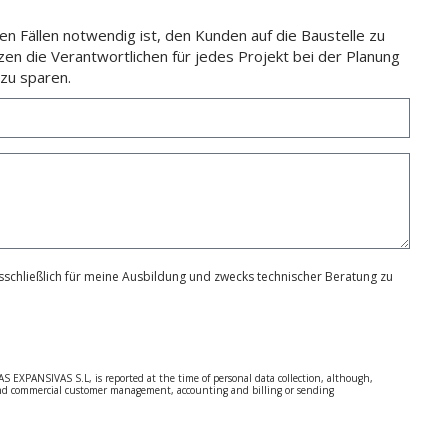
n Fällen notwendig ist, den Kunden auf die Baustelle zu
zen die Verantwortlichen für jedes Projekt bei der Planung
zu sparen.
schließlich für meine Ausbildung und zwecks technischer Beratung zu
S EXPANSIVAS S.L, is reported at the time of personal data collection, although,
e and commercial customer management, accounting and billing or sending
 Regulation (GDPR) 2016.