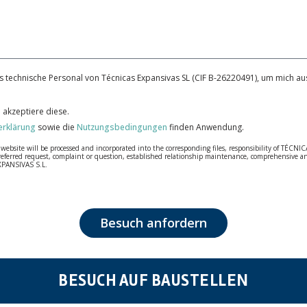
 technische Personal von Técnicas Expansivas SL (CIF B-26220491), um mich aus
 akzeptiere diese.
erklärung
sowie die
Nutzungsbedingungen
finden Anwendung.
bsite will be processed and incorporated into the corresponding files, responsibility of TÉCNICA
our referred request, complaint or question, established relationship maintenance, comprehensiv
EXPANSIVAS S.L.
fidentiality and shall comply with all the requirements provided for the General Data Protection
personal data, such as those relating to health, as they are not encoded or encrypted. Should these
 opposition under the provisions of the General Data Protection Regulation (GDPR) 2016 by sending a
Besuch anfordern
BESUCH AUF BAUSTELLEN