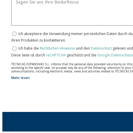
Ich akzeptiere die Verwendung meiner persönlichen Daten durch das
ihren Produkten zu kontaktieren.
Ich habe die
Rechtlichen Hinweise
und den
Datenschutz
gelesen und
Diese Seite ist durch
reCAPTCHA
geschützt und die
Google Datenschutz
TÉCNICAS EXPANSIVAS S.L. informs that the personal data provided voluntarily on this we
according to the specific case, its purpose may be any of the following: attention to y
communications, including electronic media, news and activities related to TÉCNICAS 
Mehr lesen
The data in our files are strictly confidential and shall be treated with the utmost con
According to Data Protection legislation, you are strongly advised not to send high-level 
The user may at any time exercise their rights of access, rectification, cancellation and
26006 | Logroño (La Rioja).