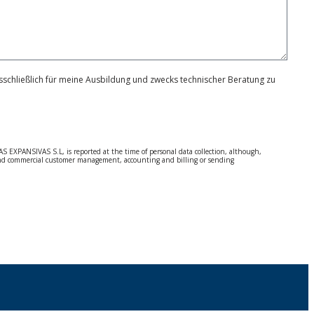
schließlich für meine Ausbildung und zwecks technischer Beratung zu
S EXPANSIVAS S.L, is reported at the time of personal data collection, although,
e and commercial customer management, accounting and billing or sending
 Regulation (GDPR) 2016.
 details be sent, it is done so under your sole responsibility.
 letter together with a photocopy of your ID, to P.I. La Portalada II | c/ Segador 13,