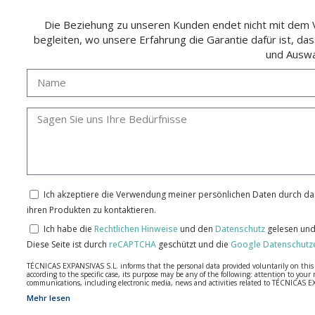
Die Beziehung zu unseren Kunden endet nicht mit dem Ve
begleiten, wo unsere Erfahrung die Garantie dafür ist, da
und Auswa
Ich akzeptiere die Verwendung meiner persönlichen Daten durch das
ihren Produkten zu kontaktieren.
Ich habe die
Rechtlichen Hinweise
und den
Datenschutz
gelesen und
Diese Seite ist durch
reCAPTCHA
geschützt und die
Google Datenschutz
TÉCNICAS EXPANSIVAS S.L. informs that the personal data provided voluntarily on this we
according to the specific case, its purpose may be any of the following: attention to y
communications, including electronic media, news and activities related to TÉCNICAS 
Mehr lesen
The data in our files are strictly confidential and shall be treated with the utmost con