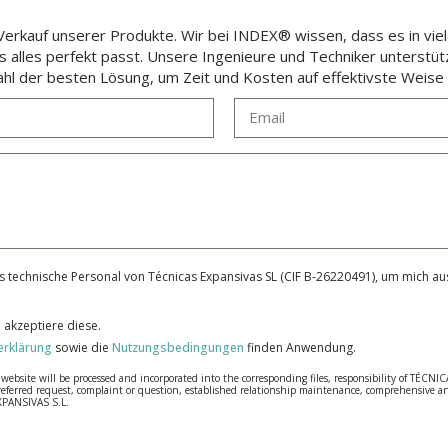
rkauf unserer Produkte. Wir bei INDEX® wissen, dass es in viele
ss alles perfekt passt. Unsere Ingenieure und Techniker unterstüt
hl der besten Lösung, um Zeit und Kosten auf effektivste Weise 
 technische Personal von Técnicas Expansivas SL (CIF B-26220491), um mich aus
 akzeptiere diese.
erklärung
sowie die
Nutzungsbedingungen
finden Anwendung.
bsite will be processed and incorporated into the corresponding files, responsibility of TÉCNICA
our referred request, complaint or question, established relationship maintenance, comprehensiv
EXPANSIVAS S.L.
fidentiality and shall comply with all the requirements provided for the General Data Protection