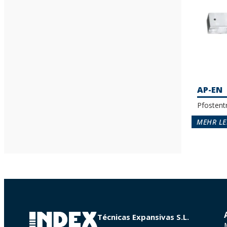
AP-EN
Pfostent
MEHR LE
Técnicas Expansivas S.L.