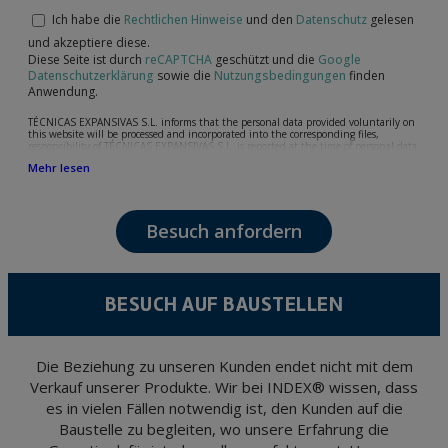
Ich habe die
Rechtlichen Hinweise
und den
Datenschutz
gelesen
und akzeptiere diese.
Diese Seite ist durch
reCAPTCHA
geschützt und die
Google
Datenschutzerklärung
sowie die
Nutzungsbedingungen
finden
Anwendung.
TÉCNICAS EXPANSIVAS S.L. informs that the personal data provided voluntarily on
this website will be processed and incorporated into the corresponding files,
responsibility of TÉCNICAS EXPANSIVAS S.L, is reported at the time of personal data
collection, although, according to the specific case, its purpose may be any of the
Mehr lesen
following: attention to your referred request, complaint or question, established
relationship maintenance, comprehensive and commercial customer management,
accounting and billing or sending communications, including electronic media,
news and activities related to TÉCNICAS EXPANSIVAS S.L.
Besuch anfordern
The data in our files are strictly confidential and shall be treated with the utmost
confidentiality and shall comply with all the requirements provided for the General
Data Protection Regulation (GDPR) 2016.
According to Data Protection legislation, you are strongly advised not to send high-
level personal data, such as those relating to health, as they are not encoded or
BESUCH AUF BAUSTELLEN
encrypted. Should these details be sent, it is done so under your sole responsibility.
The user may at any time exercise their rights of access, rectification, cancellation
and opposition under the provisions of the General Data Protection Regulation
(GDPR) 2016 by sending a letter together with a photocopy of your ID, to P.I. La
Portalada II | c/ Segador 13, 26006 | Logroño (La Rioja).
Die Beziehung zu unseren Kunden endet nicht mit dem
Verkauf unserer Produkte. Wir bei INDEX® wissen, dass
es in vielen Fällen notwendig ist, den Kunden auf die
Baustelle zu begleiten, wo unsere Erfahrung die