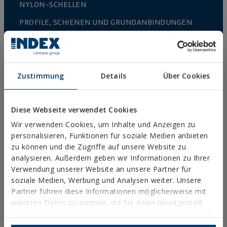
NYLON-SCHELLEN
PROFILE, SCHIENEN UND GRUNDANBINDUNGEN
INSTALLATIONSSYSTEME UND BEFESTIGUNGEN FÜR
SOLARMODULE
GEWINDESTANGEN UND BEFESTIGUNGSZUBEHÖR
Zustimmung
Details
Über Cookies
SANITÄR-UND KLIMAANLAGENBEFESTIGUNG
DIY
Diese Webseite verwendet Cookies
Wir verwenden Cookies, um Inhalte und Anzeigen zu
personalisieren, Funktionen für soziale Medien anbieten
ONLINE-KATALOG
zu können und die Zugriffe auf unsere Website zu
ZUGRIFF ZU DOWNLOADS
analysieren. Außerdem geben wir Informationen zu Ihrer
Verwendung unserer Website an unsere Partner für
NEUHEITEN UND HIGHLIGHTS
soziale Medien, Werbung und Analysen weiter. Unsere
Partner führen diese Informationen möglicherweise mit
weiteren Daten zusammen, die Sie ihnen bereitgestellt
TECHNISCHE AUSBILDUNG
haben oder die sie im Rahmen Ihrer Nutzung der Dienste
gesammelt haben.