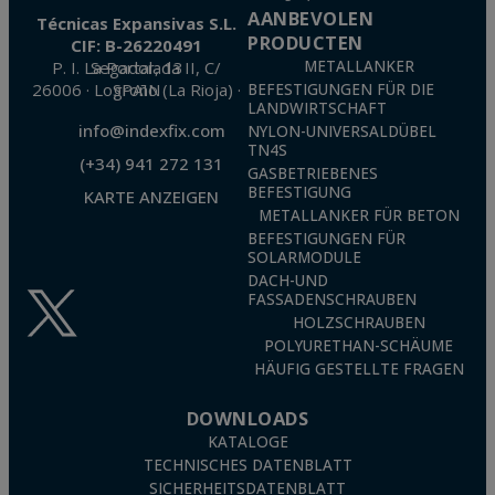
AANBEVOLEN
Técnicas Expansivas S.L.
PRODUCTEN
CIF: B-26220491
P. I. La Portalada II, C/ Segador, 13
METALLANKER
26006 · Logroño (La Rioja) · SPAIN
BEFESTIGUNGEN FÜR DIE
LANDWIRTSCHAFT
info@indexfix.com
NYLON-UNIVERSALDÜBEL
TN4S
(+34) 941 272 131
GASBETRIEBENES
BEFESTIGUNG
KARTE ANZEIGEN
METALLANKER FÜR BETON
BEFESTIGUNGEN FÜR
SOLARMODULE
DACH-UND
FASSADENSCHRAUBEN
HOLZSCHRAUBEN
POLYURETHAN-SCHÄUME
HÄUFIG GESTELLTE FRAGEN
DOWNLOADS
KATALOGE
TECHNISCHES DATENBLATT
SICHERHEITSDATENBLATT