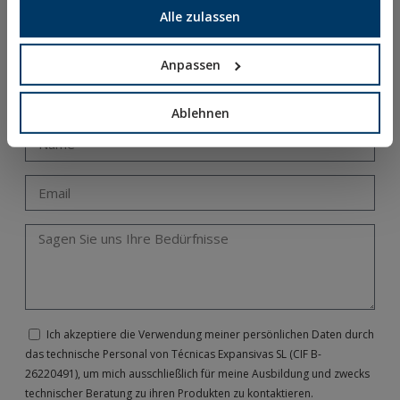
Alle zulassen
Unsere Technikabteilung bietet Ihnen spezifische und
individuell gestaltete Schulungen zu den verschiedenen
Themen rund um die Welt der Befestigungen:
Anpassen
metallische und chemische Befestigungen,
Montagesysteme, Vorschriften, Durchführung von
Berechnungen, usw.
Ablehnen
Ich akzeptiere die Verwendung meiner persönlichen Daten durch
das technische Personal von Técnicas Expansivas SL (CIF B-
26220491), um mich ausschließlich für meine Ausbildung und zwecks
technischer Beratung zu ihren Produkten zu kontaktieren.