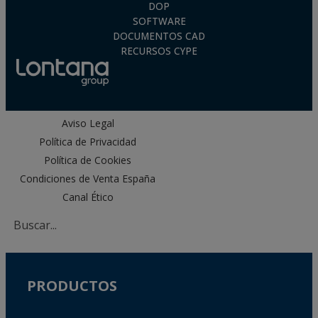
Nivel de corrosión muy alto (C5): Anclajes de acero
DOP
inoxidable A4 (AISI 316). Aptos para áreas
SOFTWARE
costeras, exteriores con fuerte contaminación
DOCUMENTOS CAD
industrial o zonas cercanas a carreteras.
RECURSOS CYPE
Aviso Legal
Política de Privacidad
Política de Cookies
Condiciones de Venta España
Canal Ético
PRODUCTOS