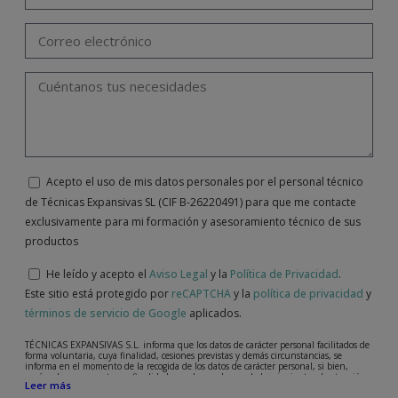
Acepto el uso de mis datos personales por el personal técnico
de Técnicas Expansivas SL (CIF B-26220491) para que me contacte
exclusivamente para mi formación y asesoramiento técnico de sus
productos
He leído y acepto el
Aviso Legal
y la
Política de Privacidad
.
Este sitio está protegido por
reCAPTCHA
y la
política de privacidad
y
términos de servicio de Google
aplicados.
TÉCNICAS EXPANSIVAS S.L. informa que los datos de carácter personal facilitados de
forma voluntaria, cuya finalidad, cesiones previstas y demás circunstancias, se
informa en el momento de la recogida de los datos de carácter personal, si bien,
según el caso concreto, su finalidad, puede ser alguna de las siguientes, la atención a
Leer más
su solicitud, queja o duda planteada, mantenimiento de la relación establecida, la
gestión integral y comercial de clientes, contabilidad y facturación o envío de