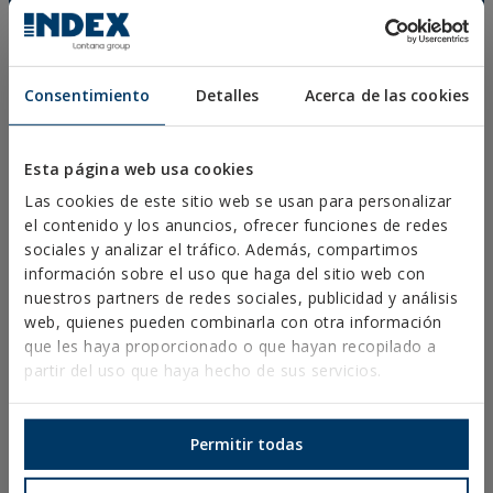
FIJACIÓN DIRECTA
TORNILLOS PARA CUBIERTAS Y FACHADAS
TORNILLOS BROCA, ROSCA CHAPA Y PVC
Consentimiento
Detalles
Acerca de las cookies
TORNILLOS PARA MADERA
PUNTAS, ALCAYATAS Y HEMBRILLAS
Esta página web usa cookies
Las cookies de este sitio web se usan para personalizar
CONECTORES PARA MADERA
el contenido y los anuncios, ofrecer funciones de redes
TORNILLERÍA NORMALIZADA
sociales y analizar el tráfico. Además, compartimos
información sobre el uso que haga del sitio web con
BROCAS, PUNTAS Y ACCESORIOS
nuestros partners de redes sociales, publicidad y análisis
ABRAZADERAS METÁLICAS PESADAS
web, quienes pueden combinarla con otra información
que les haya proporcionado o que hayan recopilado a
ABRAZADERAS METÁLICAS LIGERAS
partir del uso que haya hecho de sus servicios.
SISTEMAS DE PROTECCIÓN CONTRA INCENDIOS
SOPORTES PARA CANALONES
Permitir todas
ABRAZADERAS PLÁSTICAS