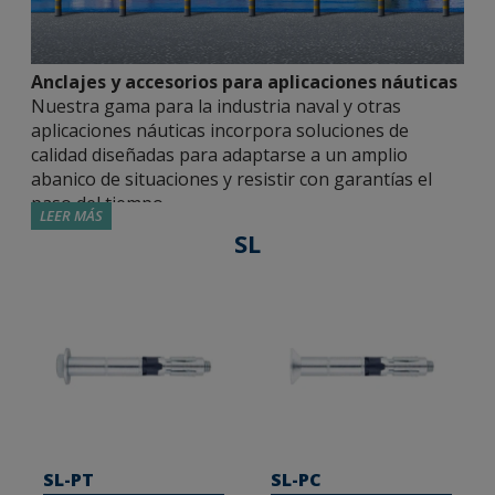
Anclajes y accesorios para aplicaciones náuticas
Nuestra gama para la industria naval y otras
aplicaciones náuticas incorpora soluciones de
calidad diseñadas para adaptarse a un amplio
abanico de situaciones y resistir con garantías el
paso del tiempo.
LEER MÁS
SL
Fijaciones metálicas homologadas.
Ponemos a
disposición de la industria naval diferentes
opciones para lograr fijaciones de alto
rendimiento. Contamos con anclajes macho de
expansión (MT); anclajes de expansión por
deformación con rosca hembra (HE); tornillos de
fijación directa a hormigón (TH/TF) o para
grandes cargas (SL). Están homologadas por
instituciones independientes, que acreditan su
SL-PT
SL-PC
rendimiento en determinadas aplicaciones: