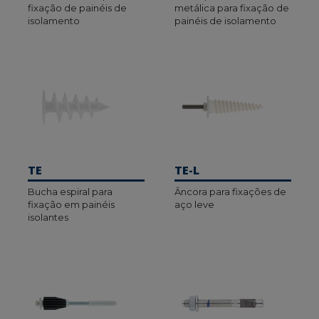
fixação de painéis de
metálica para fixação de
isolamento
painéis de isolamento
Somos membros da ASEFAVE,
Associação
Espanhola de Fabricantes de Fachadas Leves e
Janelas. É uma associação de âmbito nacional,
aberta a fabricantes de janelas de todos os tipos de
materiais e a fornecedores de componentes para a
sua fabricação.
O seu principal objetivo é unir esforços em defesa
TE
TE-L
da qualidade do produto (janelas, fachadas leves,
Bucha espiral para
Âncora para fixações de
fachadas ventiladas, persianas e seus
fixação em painéis
aço leve
componentes) e ser um organismo de coordenação
isolantes
para defender os interesses do setor e das
empresas associadas.
+info