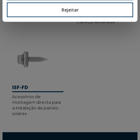
BCP
DIN-571
Rejeitar
Parafuso autoperfurante
Parafuso com rosca para
cabeça extraplana
madeira e aglomerado.
Cabeça sextavada
ISF-FD
Acessórios de
montagem directa para
a instalação de painéis
solares