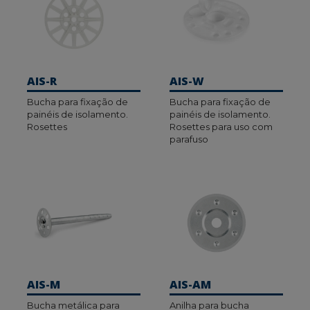
fixação de painéis feitos de materiais como
poliestireno expandido, lã mineral, poliuretano
(PUR), poliestireno extrudido (XPS) ou cortiça
expandida. Além disso, dispomos de ancoragens
plásticas (TE) concebidas para fixar cargas ligeiras
AIS-R
AIS-W
nestes materiais.
Bucha para fixação de
Bucha para fixação de
painéis de isolamento.
painéis de isolamento.
Todas as nossas soluções têm testes europeus ou
Rosettes
Rosettes para uso com
avaliações técnicas que garantem a sua segurança e
parafuso
eficácia para diferentes tipos de materiais. Se
necessitar de aconselhamento na escolha da âncora
certa ou de assistência no cálculo, pode contactar o
nosso departamento técnico através do número
941 272 137 ou do e-mail
sat@indexfix.com
AIS-M
AIS-AM
Bucha metálica para
Anilha para bucha