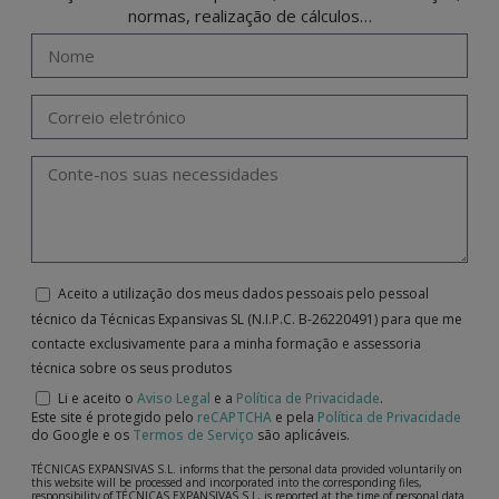
normas, realização de cálculos…
Aceito a utilização dos meus dados pessoais pelo pessoal
técnico da Técnicas Expansivas SL (N.I.P.C. B-26220491) para que me
contacte exclusivamente para a minha formação e assessoria
técnica sobre os seus produtos
Li e aceito o
Aviso Legal
e a
Política de Privacidade
.
Este site é protegido pelo
reCAPTCHA
e pela
Política de Privacidade
do Google e os
Termos de Serviço
são aplicáveis.
TÉCNICAS EXPANSIVAS S.L. informs that the personal data provided voluntarily on
this website will be processed and incorporated into the corresponding files,
responsibility of TÉCNICAS EXPANSIVAS S.L, is reported at the time of personal data