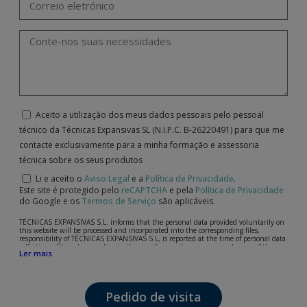
Aceito a utilização dos meus dados pessoais pelo pessoal
técnico da Técnicas Expansivas SL (N.I.P.C. B-26220491) para que me
contacte exclusivamente para a minha formação e assessoria
técnica sobre os seus produtos
Li e aceito o
Aviso Legal
e a
Política de Privacidade
.
Este site é protegido pelo
reCAPTCHA
e pela
Política de Privacidade
do Google e os
Termos de Serviço
são aplicáveis.
TÉCNICAS EXPANSIVAS S.L. informs that the personal data provided voluntarily on
this website will be processed and incorporated into the corresponding files,
responsibility of TÉCNICAS EXPANSIVAS S.L, is reported at the time of personal data
collection, although, according to the specific case, its purpose may be any of the
Ler mais
following: attention to your referred request, complaint or question, established
relationship maintenance, comprehensive and commercial customer management,
accounting and billing or sending communications, including electronic media,
news and activities related to TÉCNICAS EXPANSIVAS S.L.
Pedido de visita
The data in our files are strictly confidential and shall be treated with the utmost
confidentiality and shall comply with all the requirements provided for the General