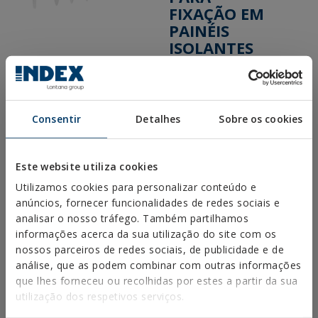
FIXAÇÃO EM
PAINÉIS
ISOLANTES
COMPRAR ONLINE
COMPRAR EN
TIENDA
Consentir
Detalhes
Sobre os cookies
Mostrar distribuidores con stock disponible
Este website utiliza cookies
Utilizamos cookies para personalizar conteúdo e
PRODUTOS
anúncios, fornecer funcionalidades de redes sociais e
analisar o nosso tráfego. Também partilhamos
informações acerca da sua utilização do site com os
FIXAÇÕES METÁLICAS
nossos parceiros de redes sociais, de publicidade e de
análise, que as podem combinar com outras informações
FIXAÇÕES PARA CONSTRUÇÕES EM AÇO
que lhes forneceu ou recolhidas por estes a partir da sua
FIXAÇÕES QUÍMICAS
utilização dos respetivos serviços.
FIXAÇÕES PLÁSTICAS