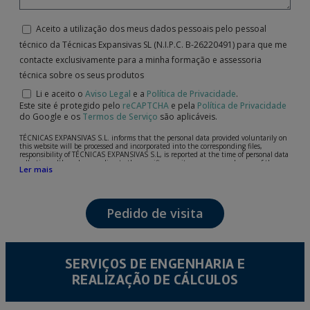
Aceito a utilização dos meus dados pessoais pelo pessoal
técnico da Técnicas Expansivas SL (N.I.P.C. B-26220491) para que me
contacte exclusivamente para a minha formação e assessoria
técnica sobre os seus produtos
Li e aceito o
Aviso Legal
e a
Política de Privacidade
.
Este site é protegido pelo
reCAPTCHA
e pela
Política de Privacidade
do Google e os
Termos de Serviço
são aplicáveis.
TÉCNICAS EXPANSIVAS S.L. informs that the personal data provided voluntarily on
this website will be processed and incorporated into the corresponding files,
responsibility of TÉCNICAS EXPANSIVAS S.L, is reported at the time of personal data
collection, although, according to the specific case, its purpose may be any of the
Ler mais
following: attention to your referred request, complaint or question, established
relationship maintenance, comprehensive and commercial customer management,
accounting and billing or sending communications, including electronic media,
news and activities related to TÉCNICAS EXPANSIVAS S.L.
Pedido de visita
The data in our files are strictly confidential and shall be treated with the utmost
confidentiality and shall comply with all the requirements provided for the General
Data Protection Regulation (GDPR) 2016.
According to Data Protection legislation, you are strongly advised not to send high-
level personal data, such as those relating to health, as they are not encoded or
SERVIÇOS DE ENGENHARIA E
encrypted. Should these details be sent, it is done so under your sole responsibility.
REALIZAÇÃO DE CÁLCULOS
The user may at any time exercise their rights of access, rectification, cancellation
and opposition under the provisions of the General Data Protection Regulation
(GDPR) 2016 by sending a letter together with a photocopy of your ID, to P.I. La
Portalada II | c/ Segador 13, 26006 | Logroño (La Rioja).