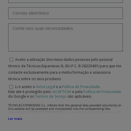
Aceito a utilização dos meus dados pessoais pelo pessoal
técnico da Técnicas Expansivas SL (N.I.P.C. B-26220491) para que me
contacte exclusivamente para a minha formação e assessoria
técnica sobre os seus produtos
Li e aceito o
Aviso Legal
e a
Política de Privacidade
.
Este site é protegido pelo
reCAPTCHA
e pela
Política de Privacidade
do Google e os
Termos de Serviço
são aplicáveis.
TÉCNICAS EXPANSIVAS S.L. informs that the personal data provided voluntarily on
this website will be processed and incorporated into the corresponding files,
responsibility of TÉCNICAS EXPANSIVAS S.L, is reported at the time of personal data
collection, although, according to the specific case, its purpose may be any of the
Ler mais
following: attention to your referred request, complaint or question, established
relationship maintenance, comprehensive and commercial customer management,
accounting and billing or sending communications, including electronic media,
news and activities related to TÉCNICAS EXPANSIVAS S.L.