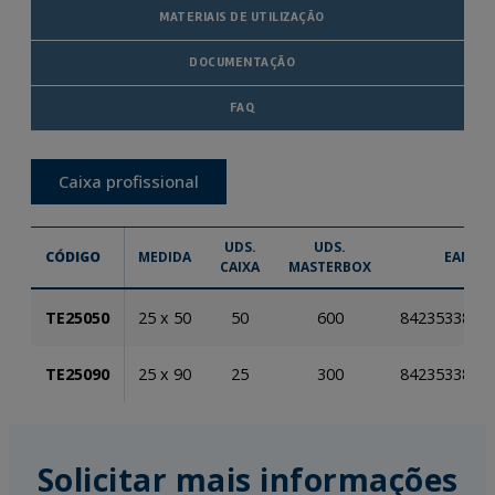
MATERIAIS DE UTILIZAÇÃO
DOCUMENTAÇÃO
FAQ
Caixa profissional
UDS.
UDS.
CÓDIGO
MEDIDA
EAN
CAIXA
MASTERBOX
TE25050
25 x 50
50
600
8423533867
TE25090
25 x 90
25
300
8423533868
Solicitar mais informações