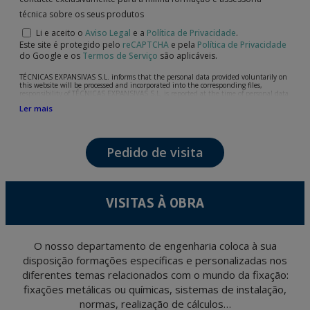
técnica sobre os seus produtos
Li e aceito o
Aviso Legal
e a
Política de Privacidade
.
Este site é protegido pelo
reCAPTCHA
e pela
Política de Privacidade
do Google e os
Termos de Serviço
são aplicáveis.
TÉCNICAS EXPANSIVAS S.L. informs that the personal data provided voluntarily on
this website will be processed and incorporated into the corresponding files,
responsibility of TÉCNICAS EXPANSIVAS S.L, is reported at the time of personal data
collection, although, according to the specific case, its purpose may be any of the
Ler mais
following: attention to your referred request, complaint or question, established
relationship maintenance, comprehensive and commercial customer management,
accounting and billing or sending communications, including electronic media,
news and activities related to TÉCNICAS EXPANSIVAS S.L.
Pedido de visita
The data in our files are strictly confidential and shall be treated with the utmost
confidentiality and shall comply with all the requirements provided for the General
Data Protection Regulation (GDPR) 2016.
According to Data Protection legislation, you are strongly advised not to send high-
level personal data, such as those relating to health, as they are not encoded or
VISITAS À OBRA
encrypted. Should these details be sent, it is done so under your sole responsibility.
The user may at any time exercise their rights of access, rectification, cancellation
and opposition under the provisions of the General Data Protection Regulation
(GDPR) 2016 by sending a letter together with a photocopy of your ID, to P.I. La
Portalada II | c/ Segador 13, 26006 | Logroño (La Rioja).
O nosso departamento de engenharia coloca à sua
disposição formações específicas e personalizadas nos
diferentes temas relacionados com o mundo da fixação:
fixações metálicas ou químicas, sistemas de instalação,
normas, realização de cálculos…