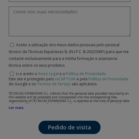
Aceito a utilização dos meus dados pessoais pelo pessoal
técnico da Técnicas Expansivas SL (N.I.P.C. B-26220491) para que me
contacte exclusivamente para a minha formação e assessoria
técnica sobre os seus produtos
Li e aceito o
Aviso Legal
e a
Política de Privacidade
.
Este site é protegido pelo
reCAPTCHA
e pela
Política de Privacidade
do Google e os
Termos de Serviço
são aplicáveis.
TÉCNICAS EXPANSIVAS S.L. informs that the personal data provided voluntarily on
this website will be processed and incorporated into the corresponding files,
responsibility of TÉCNICAS EXPANSIVAS S.L, is reported at the time of personal data
collection, although, according to the specific case, its purpose may be any of the
Ler mais
following: attention to your referred request, complaint or question, established
relationship maintenance, comprehensive and commercial customer management,
accounting and billing or sending communications, including electronic media,
news and activities related to TÉCNICAS EXPANSIVAS S.L.
Pedido de visita
The data in our files are strictly confidential and shall be treated with the utmost
confidentiality and shall comply with all the requirements provided for the General
Data Protection Regulation (GDPR) 2016.