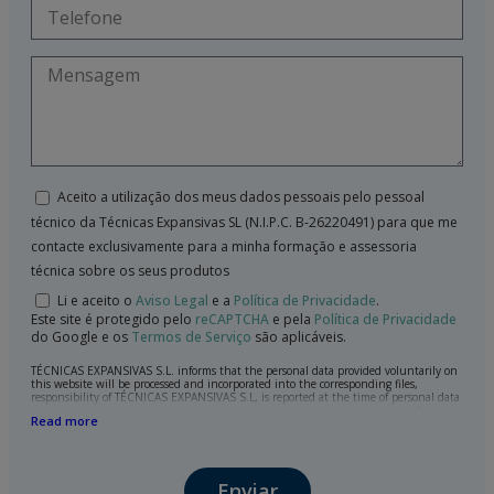
Aceito a utilização dos meus dados pessoais pelo pessoal
técnico da Técnicas Expansivas SL (N.I.P.C. B-26220491) para que me
contacte exclusivamente para a minha formação e assessoria
técnica sobre os seus produtos
Li e aceito o
Aviso Legal
e a
Política de Privacidade
.
Este site é protegido pelo
reCAPTCHA
e pela
Política de Privacidade
do Google e os
Termos de Serviço
são aplicáveis.
TÉCNICAS EXPANSIVAS S.L. informs that the personal data provided voluntarily on
this website will be processed and incorporated into the corresponding files,
responsibility of TÉCNICAS EXPANSIVAS S.L, is reported at the time of personal data
collection, although, according to the specific case, its purpose may be any of the
Read more
following: attention to your referred request, complaint or question, established
relationship maintenance, comprehensive and commercial customer management,
accounting and billing or sending communications, including electronic media,
news and activities related to TÉCNICAS EXPANSIVAS S.L.
Enviar
The data in our files are strictly confidential and shall be treated with the utmost