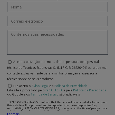
Aceito a utilização dos meus dados pessoais pelo pessoal
técnico da Técnicas Expansivas SL (N.I.P.C. B-26220491) para que me
contacte exclusivamente para a minha formação e assessoria
técnica sobre os seus produtos
Li e aceito o
Aviso Legal
e a
Política de Privacidade
.
Este site é protegido pelo
reCAPTCHA
e pela
Política de Privacidade
do Google e os
Termos de Serviço
são aplicáveis.
TÉCNICAS EXPANSIVAS S.L. informs that the personal data provided voluntarily on
this website will be processed and incorporated into the corresponding files,
responsibility of TÉCNICAS EXPANSIVAS S.L, is reported at the time of personal data
collection, although, according to the specific case, its purpose may be any of the
Ler mais
following: attention to your referred request, complaint or question, established