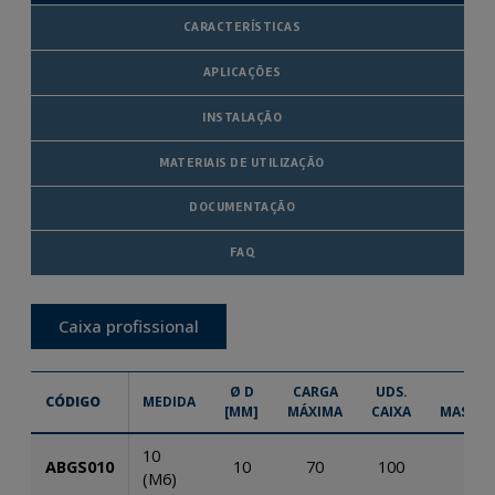
CARACTERÍSTICAS
APLICAÇÕES
INSTALAÇÃO
MATERIAIS DE UTILIZAÇÃO
DOCUMENTAÇÃO
FAQ
Caixa profissional
Ø D
CARGA
UDS.
UDS
CÓDIGO
MEDIDA
[MM]
MÁXIMA
CAIXA
MASTER
10
ABGS010
10
70
100
600
(M6)