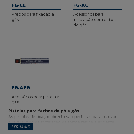
FG-CL
FG-AC
Pregos para fixação a
Acessórios para
gás
instalação com pistola
de gás
FG-APG
Acessórios para pistola a
gás
Pistolas para fechos de pó e gás
As pistolas de fixação directa são perfeitas para realizar
qualquer tipo de instalação de forma rápida e eficiente
LER MAIS
graças à potência que exercem sobre o elemento a ser
instalado.