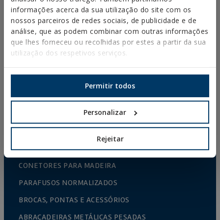
informações acerca da sua utilização do site com os
ACESSÓRIOS PARA VINHEDO GRADEADO
nossos parceiros de redes sociais, de publicidade e de
CULTIVO PROTEGIDO
análise, que as podem combinar com outras informações
que lhes forneceu ou recolhidas por estes a partir da sua
VEDAÕES E GAIOLAS
utilização dos respetivos serviços.
FIXAÇÕES E ACESSÓRIOS PARA PLACA DE GESSO
FIXAÇÃO DIRETA
Permitir todos
PARAFUSOS PARA TELHADOS E FACHADAS
Personalizar
PARAFUSOS BROCA, ROSCA CHAPA E PVC
PARAFUSOS PARA MADEIRA
Rejeitar
ESCÁPULAS, PITÕES/CAMARÕES E PONTAS
CONETORES PARA MADEIRA
PARAFUSOS NORMALIZADOS
BROCAS, PONTAS E ACESSÓRIOS
ABRAÇADEIRAS METÁLICAS PESADAS