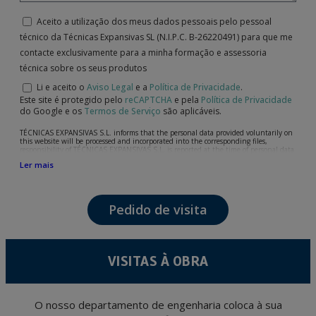
Aceito a utilização dos meus dados pessoais pelo pessoal
técnico da Técnicas Expansivas SL (N.I.P.C. B-26220491) para que me
contacte exclusivamente para a minha formação e assessoria
técnica sobre os seus produtos
Li e aceito o
Aviso Legal
e a
Política de Privacidade
.
Este site é protegido pelo
reCAPTCHA
e pela
Política de Privacidade
do Google e os
Termos de Serviço
são aplicáveis.
TÉCNICAS EXPANSIVAS S.L. informs that the personal data provided voluntarily on
this website will be processed and incorporated into the corresponding files,
responsibility of TÉCNICAS EXPANSIVAS S.L, is reported at the time of personal data
collection, although, according to the specific case, its purpose may be any of the
Ler mais
following: attention to your referred request, complaint or question, established
relationship maintenance, comprehensive and commercial customer management,
accounting and billing or sending communications, including electronic media,
news and activities related to TÉCNICAS EXPANSIVAS S.L.
Pedido de visita
The data in our files are strictly confidential and shall be treated with the utmost
confidentiality and shall comply with all the requirements provided for the General
Data Protection Regulation (GDPR) 2016.
According to Data Protection legislation, you are strongly advised not to send high-
level personal data, such as those relating to health, as they are not encoded or
VISITAS À OBRA
encrypted. Should these details be sent, it is done so under your sole responsibility.
The user may at any time exercise their rights of access, rectification, cancellation
and opposition under the provisions of the General Data Protection Regulation
(GDPR) 2016 by sending a letter together with a photocopy of your ID, to P.I. La
Portalada II | c/ Segador 13, 26006 | Logroño (La Rioja).
O nosso departamento de engenharia coloca à sua