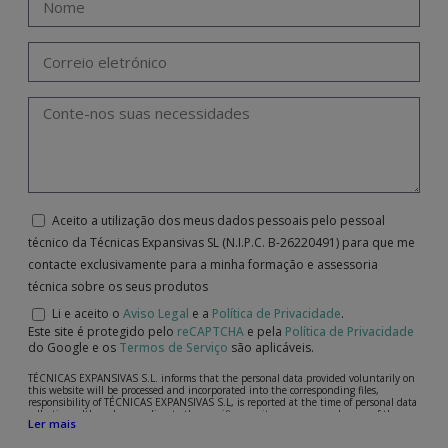
Aceito a utilização dos meus dados pessoais pelo pessoal
técnico da Técnicas Expansivas SL (N.I.P.C. B-26220491) para que me
contacte exclusivamente para a minha formação e assessoria
técnica sobre os seus produtos
Li e aceito o
Aviso Legal
e a
Política de Privacidade
.
Este site é protegido pelo
reCAPTCHA
e pela
Política de Privacidade
do Google e os
Termos de Serviço
são aplicáveis.
TÉCNICAS EXPANSIVAS S.L. informs that the personal data provided voluntarily on
this website will be processed and incorporated into the corresponding files,
responsibility of TÉCNICAS EXPANSIVAS S.L, is reported at the time of personal data
collection, although, according to the specific case, its purpose may be any of the
Ler mais
following: attention to your referred request, complaint or question, established
relationship maintenance, comprehensive and commercial customer management,