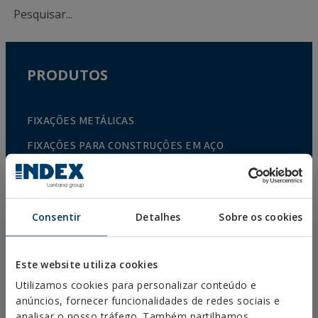
PRODUTOS
FIXAÇÕES METÁLICAS
FIXAÇÕES PARA CONSTRUÇÕES EM AÇO
FIXAÇÕES QUÍMICAS
FIXAÇÕES PLÁSTICAS
Consentir
Detalhes
Sobre os cookies
FIXAÇÕES E ACESSÓRIOS PARA SISTEMAS DE
ISOLAMENTO TÉRMICO (ETICS)
FIXAÇÕES PARA MATERIAIS OCOS
Este website utiliza cookies
REBITES
Utilizamos cookies para personalizar conteúdo e
anúncios, fornecer funcionalidades de redes sociais e
ACESSÓRIOS PARA CABOS E CORRENTES
analisar o nosso tráfego. Também partilhamos