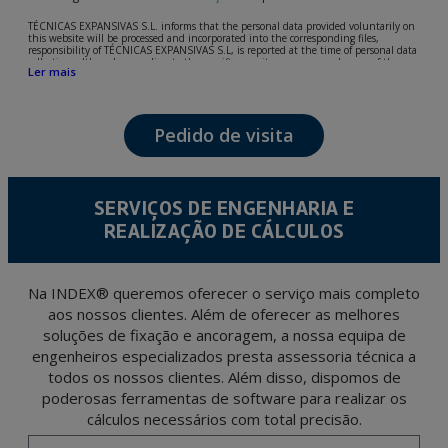
TÉCNICAS EXPANSIVAS S.L. informs that the personal data provided voluntarily on
this website will be processed and incorporated into the corresponding files,
responsibility of TÉCNICAS EXPANSIVAS S.L, is reported at the time of personal data
collection, although, according to the specific case, its purpose may be any of the
Ler mais
following: attention to your referred request, complaint or question, established
relationship maintenance, comprehensive and commercial customer management,
accounting and billing or sending communications, including electronic media,
news and activities related to TÉCNICAS EXPANSIVAS S.L.
Pedido de visita
The data in our files are strictly confidential and shall be treated with the utmost
confidentiality and shall comply with all the requirements provided for the General
Data Protection Regulation (GDPR) 2016.
According to Data Protection legislation, you are strongly advised not to send high-
level personal data, such as those relating to health, as they are not encoded or
SERVIÇOS DE ENGENHARIA E
encrypted. Should these details be sent, it is done so under your sole responsibility.
REALIZAÇÃO DE CÁLCULOS
The user may at any time exercise their rights of access, rectification, cancellation
and opposition under the provisions of the General Data Protection Regulation
(GDPR) 2016 by sending a letter together with a photocopy of your ID, to P.I. La
Portalada II | c/ Segador 13, 26006 | Logroño (La Rioja).
Na INDEX® queremos oferecer o serviço mais completo
aos nossos clientes. Além de oferecer as melhores
soluções de fixação e ancoragem, a nossa equipa de
engenheiros especializados presta assessoria técnica a
todos os nossos clientes. Além disso, dispomos de
poderosas ferramentas de software para realizar os
cálculos necessários com total precisão.