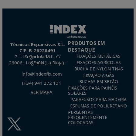
No catálogo INDEX, oferecemos-lhe pistolas de fixação de
pó e gás. Ambos proporcionam firmeza no tiro e são fáceis
de usar. Para escolher entre eles, deve ter em conta a
potência e a aderência exigidas pelo elemento a instalar,
bem como outros factores, tais como a superfície de
fixação.
Além das pistolas de fixação directa, o nosso catálogo
PRODUTOS EM
Técnicas Expansivas S.L.
oferece uma vasta gama de acessórios tais como pregos,
DESTAQUE
CIF: B-26220491
placas, anilhas, agrafos, grampos e peças sobressalentes,
P. I. La Portalada II, C/ Segador, 13
FIXAÇÕES METÁLICAS
adaptados a diferentes materiais de base. Escolha a que
26006 · Logroño (La Rioja) · SPAIN
FIXAÇÕES AGRÍCOLAS
melhor se adapta às suas necessidades.
BUCHA DE NYLON TN4S
info@indexfix.com
FIXAÇÃO A GÁS
BUCHAS EM BETÃO
(+34) 941 272 131
FIXAÇÕES PARA PAINÉIS
VER MAPA
SOLARES
PARAFUSOS PARA MADEIRA
ESPUMAS DE POLIURETANO
PERGUNTAS
FREQUENTEMENTE
COLOCADAS