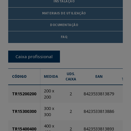
INSTALAÇÃO
MATERIAIS DE UTILIZAÇÃO
DOCUMENTAÇÃO
FAQ
Caixa profissional
UDS.
INF
CÓDIGO
MEDIDA
EAN
CAIXA
TÉCN
200 x
TR15200200
2
8423533813879
200
300 x
TR15300300
2
8423533813886
300
400 x
TR15400400
2
8423533813893