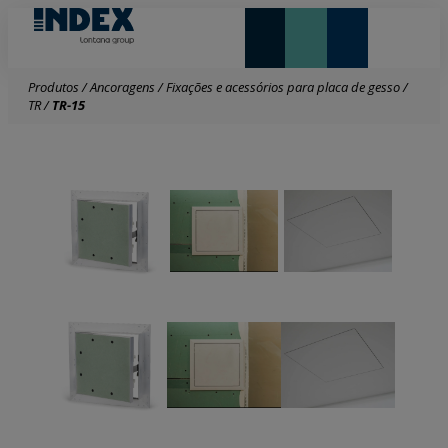
NOVIDADES E DESTAQUE
LONTANA GROUP
Produtos
/
Ancoragens
/
Fixações e acessórios para placa de gesso
/
TR
/
TR-15