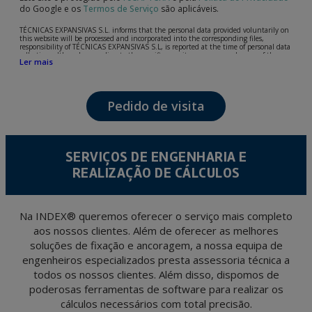
do Google e os
Termos de Serviço
são aplicáveis.
TÉCNICAS EXPANSIVAS S.L. informs that the personal data provided voluntarily on
this website will be processed and incorporated into the corresponding files,
responsibility of TÉCNICAS EXPANSIVAS S.L, is reported at the time of personal data
collection, although, according to the specific case, its purpose may be any of the
Ler mais
following: attention to your referred request, complaint or question, established
relationship maintenance, comprehensive and commercial customer management,
accounting and billing or sending communications, including electronic media,
news and activities related to TÉCNICAS EXPANSIVAS S.L.
Pedido de visita
The data in our files are strictly confidential and shall be treated with the utmost
confidentiality and shall comply with all the requirements provided for the General
Data Protection Regulation (GDPR) 2016.
According to Data Protection legislation, you are strongly advised not to send high-
level personal data, such as those relating to health, as they are not encoded or
SERVIÇOS DE ENGENHARIA E
encrypted. Should these details be sent, it is done so under your sole responsibility.
REALIZAÇÃO DE CÁLCULOS
The user may at any time exercise their rights of access, rectification, cancellation
and opposition under the provisions of the General Data Protection Regulation
(GDPR) 2016 by sending a letter together with a photocopy of your ID, to P.I. La
Portalada II | c/ Segador 13, 26006 | Logroño (La Rioja).
Na INDEX® queremos oferecer o serviço mais completo
aos nossos clientes. Além de oferecer as melhores
soluções de fixação e ancoragem, a nossa equipa de
engenheiros especializados presta assessoria técnica a
todos os nossos clientes. Além disso, dispomos de
poderosas ferramentas de software para realizar os
cálculos necessários com total precisão.