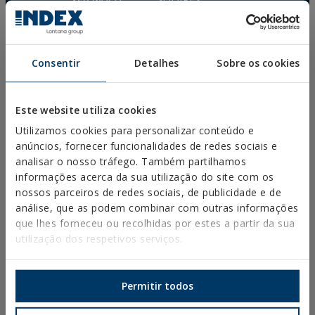
SOLARES
PARAFUSOS PARA MADEIRA
ESPUMAS DE POLIURETANO
PERGUNTAS
FREQUENTEMENTE
Consentir
Detalhes
Sobre os cookies
COLOCADAS
Este website utiliza cookies
Utilizamos cookies para personalizar conteúdo e
TRANSFERÊNCIAS
anúncios, fornecer funcionalidades de redes sociais e
CATÁLOGOS
analisar o nosso tráfego. Também partilhamos
FICHAS TÉCNICAS
informações acerca da sua utilização do site com os
FICHAS DE SEGURANÇA
nossos parceiros de redes sociais, de publicidade e de
APROVAÇOES
análise, que as podem combinar com outras informações
DOP
que lhes forneceu ou recolhidas por estes a partir da sua
SOFTWARE
utilização dos respetivos serviços.
DOCUMENTOS CAD
RECURSOS DE CYPE
Permitir todos