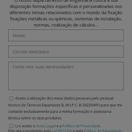
O nosso departamento de engenharia coloca à sua
disposição formações específicas e personalizadas nos
diferentes temas relacionados com o mundo da fixação:
fixações metálicas ou químicas, sistemas de instalação,
normas, realização de cálculos…
Aceito a utilização dos meus dados pessoais pelo pessoal
técnico da Técnicas Expansivas SL (N.I.P.C. B-26220491) para que me
contacte exclusivamente para a minha formação e assessoria
técnica sobre os seus produtos
Li e aceito o
Aviso Legal
e a
Política de Privacidade
.
Este site é protegido pelo
reCAPTCHA
e pela
Política de Privacidade