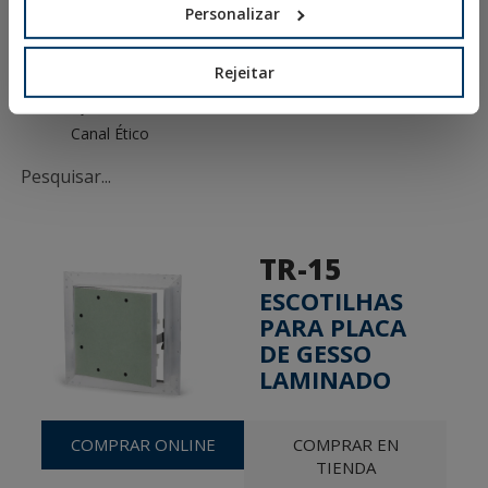
Personalizar
Aviso Legal
Política de Privacidade
Rejeitar
Política de Cookies
Condições de Venda
Canal Ético
TR-15
ESCOTILHAS
PARA PLACA
DE GESSO
LAMINADO
COMPRAR ONLINE
COMPRAR EN
TIENDA