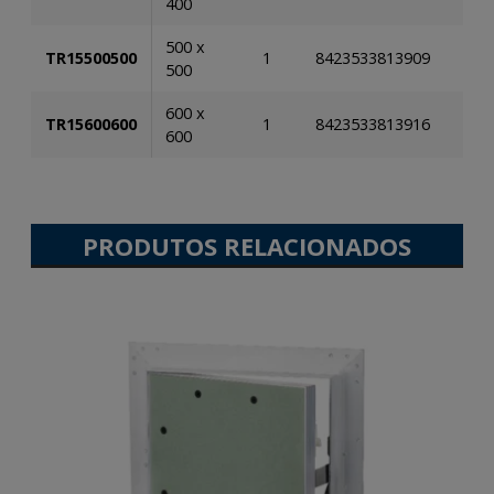
400
500 x
TR15500500
1
8423533813909
500
600 x
TR15600600
1
8423533813916
600
PRODUTOS RELACIONADOS