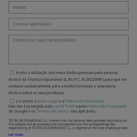
Aceito a utilização dos meus dados pessoais pelo pessoal
técnico da Técnicas Expansivas SL (N.I.P.C. B-26220491) para que me
contacte exclusivamente para a minha formação e assessoria
técnica sobre os seus produtos
Li e aceito o
Aviso Legal
e a
Política de Privacidade
.
Este site é protegido pelo
reCAPTCHA
e pela
Política de Privacidade
do Google e os
Termos de Serviço
são aplicáveis.
TÉCNICAS EXPANSIVAS S.L. informs that the personal data provided voluntarily on
this website will be processed and incorporated into the corresponding files,
responsibility of TÉCNICAS EXPANSIVAS S.L, is reported at the time of personal data
collection, although, according to the specific case, its purpose may be any of the
Ler mais
following: attention to your referred request, complaint or question, established