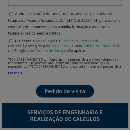
Aceito a utilização dos meus dados pessoais pelo pessoal
técnico da Técnicas Expansivas SL (N.I.P.C. B-26220491) para que me
contacte exclusivamente para a minha formação e assessoria
técnica sobre os seus produtos
Li e aceito o
Aviso Legal
e a
Política de Privacidade
.
Este site é protegido pelo
reCAPTCHA
e pela
Política de Privacidade
do Google e os
Termos de Serviço
são aplicáveis.
TÉCNICAS EXPANSIVAS S.L. informs that the personal data provided voluntarily on
this website will be processed and incorporated into the corresponding files,
responsibility of TÉCNICAS EXPANSIVAS S.L, is reported at the time of personal data
collection, although, according to the specific case, its purpose may be any of the
Ler mais
following: attention to your referred request, complaint or question, established
relationship maintenance, comprehensive and commercial customer management,
accounting and billing or sending communications, including electronic media,
news and activities related to TÉCNICAS EXPANSIVAS S.L.
Pedido de visita
The data in our files are strictly confidential and shall be treated with the utmost
confidentiality and shall comply with all the requirements provided for the General
Data Protection Regulation (GDPR) 2016.
According to Data Protection legislation, you are strongly advised not to send high-
level personal data, such as those relating to health, as they are not encoded or
SERVIÇOS DE ENGENHARIA E
encrypted. Should these details be sent, it is done so under your sole responsibility.
REALIZAÇÃO DE CÁLCULOS
The user may at any time exercise their rights of access, rectification, cancellation
and opposition under the provisions of the General Data Protection Regulation
(GDPR) 2016 by sending a letter together with a photocopy of your ID, to P.I. La
Portalada II | c/ Segador 13, 26006 | Logroño (La Rioja).