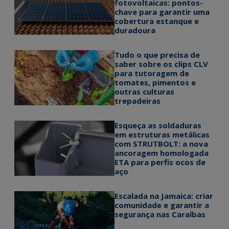
fotovoltaicas: pontos-
chave para garantir uma
cobertura estanque e
duradoura
Tudo o que precisa de
saber sobre os clips CLV
para tutoragem de
tomates, pimentos e
outras culturas
trepadeiras
Esqueça as soldaduras
em estruturas metálicas
com STRUTBOLT: a nova
ancoragem homologada
ETA para perfis ocos de
aço
Escalada na Jamaica: criar
comunidade e garantir a
segurança nas Caraíbas