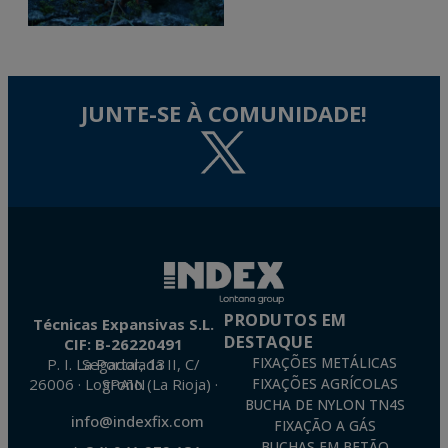
JUNTE-SE À COMUNIDADE!
PRODUTOS EM
Técnicas Expansivas S.L.
DESTAQUE
CIF: B-26220491
P. I. La Portalada II, C/ Segador, 13
FIXAÇÕES METÁLICAS
26006 · Logroño (La Rioja) · SPAIN
FIXAÇÕES AGRÍCOLAS
BUCHA DE NYLON TN4S
info@indexfix.com
FIXAÇÃO A GÁS
BUCHAS EM BETÃO