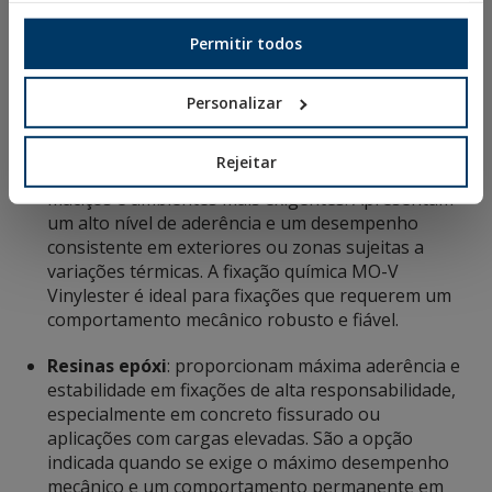
formulação MO-P+ Polyester Plus é
habitualmente utilizada em carpintaria metálica e
Permitir todos
instalações menos exigentes, oferecendo uma
solução económica e fácil de aplicar.
Personalizar
Resinas viniléster
: proporcionam uma
resistência química e térmica superior ao
Rejeitar
poliéster, sendo adequadas para betão, suportes
maciços e ambientes mais exigentes. Apresentam
um alto nível de aderência e um desempenho
consistente em exteriores ou zonas sujeitas a
variações térmicas. A fixação química MO-V
Vinylester é ideal para fixações que requerem um
comportamento mecânico robusto e fiável.
Resinas epóxi
: proporcionam máxima aderência e
estabilidade em fixações de alta responsabilidade,
especialmente em concreto fissurado ou
aplicações com cargas elevadas. São a opção
indicada quando se exige o máximo desempenho
mecânico e um comportamento permanente em