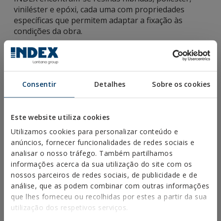
viniléster e epóxi, cada uma com propriedades
específicas que permitem adaptar a fixação às
condições da obra.
Resinas híbridas
: combinam tecnologias
viniléster e epóxi modificada para equilibrar o
desempenho mecânico e os tempos de cura
rápidos. O seu comportamento estável em betão
Consentir
Detalhes
Sobre os cookies
não fissurado e tijolo torna-as uma opção versátil
para cargas médias-altas. Viniléster híbrido MO-
VH, concebido para fixações polivalentes em
Este website utiliza cookies
obras novas e reabilitações, com boa aderência,
Utilizamos cookies para personalizar conteúdo e
resistência química média-alta e uma cura rápida
anúncios, fornecer funcionalidades de redes sociais e
adequada para instalações interiores e exteriores.
analisar o nosso tráfego. Também partilhamos
informações acerca da sua utilização do site com os
Resinas de poliéster
: recomendadas para obras
nossos parceiros de redes sociais, de publicidade e de
leves e fixações não estruturais, graças à sua fácil
análise, que as podem combinar com outras informações
aplicação e tempos de cura reduzidos. Funcionam
que lhes forneceu ou recolhidas por estes a partir da sua
especialmente bem em tijolo e suportes ocos
utilização dos respetivos serviços.
quando as cargas previstas são baixas. A