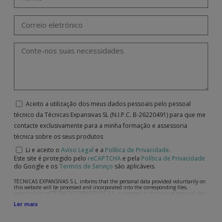
Aceito a utilização dos meus dados pessoais pelo pessoal
técnico da Técnicas Expansivas SL (N.I.P.C. B-26220491) para que me
contacte exclusivamente para a minha formação e assessoria
técnica sobre os seus produtos
Li e aceito o
Aviso Legal
e a
Política de Privacidade
.
Este site é protegido pelo
reCAPTCHA
e pela
Política de Privacidade
do Google e os
Termos de Serviço
são aplicáveis.
TÉCNICAS EXPANSIVAS S.L. informs that the personal data provided voluntarily on
this website will be processed and incorporated into the corresponding files,
responsibility of TÉCNICAS EXPANSIVAS S.L, is reported at the time of personal data
collection, although, according to the specific case, its purpose may be any of the
Ler mais
following: attention to your referred request, complaint or question, established
relationship maintenance, comprehensive and commercial customer management,
accounting and billing or sending communications, including electronic media,