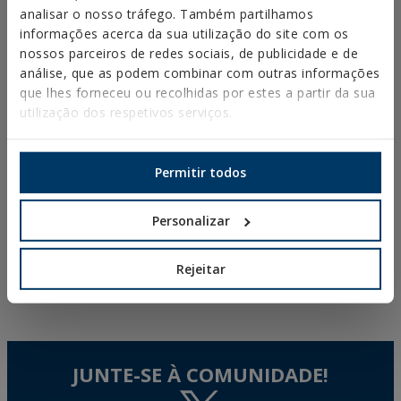
para tutoragem de
analisar o nosso tráfego. Também partilhamos
tomates, pimentos e
outras culturas
informações acerca da sua utilização do site com os
trepadeiras
nossos parceiros de redes sociais, de publicidade e de
análise, que as podem combinar com outras informações
Esqueça as soldaduras
que lhes forneceu ou recolhidas por estes a partir da sua
em estruturas metálicas
utilização dos respetivos serviços.
com STRUTBOLT: a nova
ancoragem homologada
ETA para perfis ocos de
aço
Permitir todos
Escalada na Jamaica: criar
Personalizar
comunidade e garantir a
segurança nas Caraíbas
Rejeitar
JUNTE-SE À COMUNIDADE!