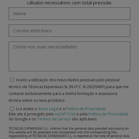
cálculos necessários com total precisão.
Aceito a utilização dos meus dados pessoais pelo pessoal
técnico da Técnicas Expansivas SL (N.I.P.C. B-26220491) para que me
contacte exclusivamente para a minha formação e assessoria
técnica sobre os seus produtos
Li e aceito o
Aviso Legal
e a
Política de Privacidade
.
Este site é protegido pelo
reCAPTCHA
e pela
Política de Privacidade
do Google e os
Termos de Serviço
são aplicáveis.
TÉCNICAS EXPANSIVAS S.L. informs that the personal data provided voluntarily on
this website will be processed and incorporated into the corresponding files,
responsibility of TÉCNICAS EXPANSIVAS S.L, is reported at the time of personal data