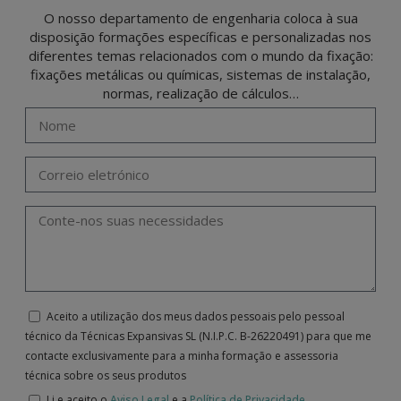
(GDPR) 2016 by sending a letter together with a photocopy of your ID, to P.I. La
Portalada II | c/ Segador 13, 26006 | Logroño (La Rioja).
O nosso departamento de engenharia coloca à sua
disposição formações específicas e personalizadas nos
diferentes temas relacionados com o mundo da fixação:
fixações metálicas ou químicas, sistemas de instalação,
normas, realização de cálculos…
Aceito a utilização dos meus dados pessoais pelo pessoal
técnico da Técnicas Expansivas SL (N.I.P.C. B-26220491) para que me
contacte exclusivamente para a minha formação e assessoria
técnica sobre os seus produtos
Li e aceito o
Aviso Legal
e a
Política de Privacidade
.