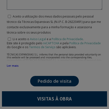
Aceito a utilização dos meus dados pessoais pelo pessoal
técnico da Técnicas Expansivas SL (N.I.P.C. B-26220491) para que me
contacte exclusivamente para a minha formação e assessoria
técnica sobre os seus produtos
Li e aceito o
Aviso Legal
e a
Política de Privacidade
.
Este site é protegido pelo
reCAPTCHA
e pela
Política de Privacidade
do Google e os
Termos de Serviço
são aplicáveis.
TÉCNICAS EXPANSIVAS S.L. informs that the personal data provided voluntarily on
this website will be processed and incorporated into the corresponding files,
responsibility of TÉCNICAS EXPANSIVAS S.L, is reported at the time of personal data
collection, although, according to the specific case, its purpose may be any of the
Ler mais
following: attention to your referred request, complaint or question, established
relationship maintenance, comprehensive and commercial customer management,
accounting and billing or sending communications, including electronic media,
news and activities related to TÉCNICAS EXPANSIVAS S.L.
Pedido de visita
The data in our files are strictly confidential and shall be treated with the utmost
confidentiality and shall comply with all the requirements provided for the General
Data Protection Regulation (GDPR) 2016.
According to Data Protection legislation, you are strongly advised not to send high-
level personal data, such as those relating to health, as they are not encoded or
VISITAS À OBRA
encrypted. Should these details be sent, it is done so under your sole responsibility.
The user may at any time exercise their rights of access, rectification, cancellation
and opposition under the provisions of the General Data Protection Regulation