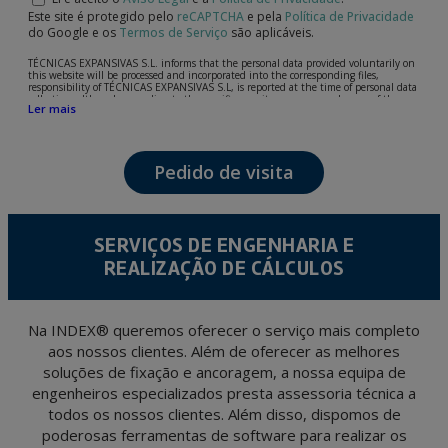
Este site é protegido pelo
reCAPTCHA
e pela
Política de Privacidade
do Google e os
Termos de Serviço
são aplicáveis.
TÉCNICAS EXPANSIVAS S.L. informs that the personal data provided voluntarily on
this website will be processed and incorporated into the corresponding files,
responsibility of TÉCNICAS EXPANSIVAS S.L, is reported at the time of personal data
collection, although, according to the specific case, its purpose may be any of the
Ler mais
following: attention to your referred request, complaint or question, established
relationship maintenance, comprehensive and commercial customer management,
accounting and billing or sending communications, including electronic media,
news and activities related to TÉCNICAS EXPANSIVAS S.L.
Pedido de visita
The data in our files are strictly confidential and shall be treated with the utmost
confidentiality and shall comply with all the requirements provided for the General
Data Protection Regulation (GDPR) 2016.
According to Data Protection legislation, you are strongly advised not to send high-
level personal data, such as those relating to health, as they are not encoded or
SERVIÇOS DE ENGENHARIA E
encrypted. Should these details be sent, it is done so under your sole responsibility.
REALIZAÇÃO DE CÁLCULOS
The user may at any time exercise their rights of access, rectification, cancellation
and opposition under the provisions of the General Data Protection Regulation
(GDPR) 2016 by sending a letter together with a photocopy of your ID, to P.I. La
Portalada II | c/ Segador 13, 26006 | Logroño (La Rioja).
Na INDEX® queremos oferecer o serviço mais completo
aos nossos clientes. Além de oferecer as melhores
soluções de fixação e ancoragem, a nossa equipa de
engenheiros especializados presta assessoria técnica a
todos os nossos clientes. Além disso, dispomos de
poderosas ferramentas de software para realizar os