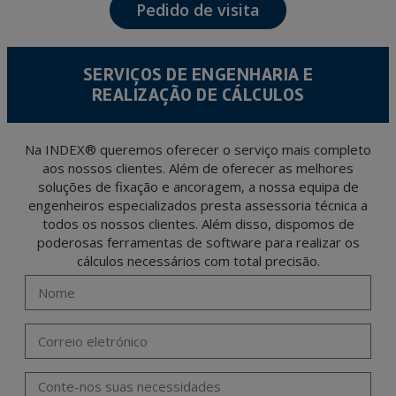
Pedido de visita
The data in our files are strictly confidential and shall be treated with the utmost
confidentiality and shall comply with all the requirements provided for the General
Data Protection Regulation (GDPR) 2016.
According to Data Protection legislation, you are strongly advised not to send high-
level personal data, such as those relating to health, as they are not encoded or
SERVIÇOS DE ENGENHARIA E
encrypted. Should these details be sent, it is done so under your sole responsibility.
REALIZAÇÃO DE CÁLCULOS
The user may at any time exercise their rights of access, rectification, cancellation
and opposition under the provisions of the General Data Protection Regulation
(GDPR) 2016 by sending a letter together with a photocopy of your ID, to P.I. La
Portalada II | c/ Segador 13, 26006 | Logroño (La Rioja).
Na INDEX® queremos oferecer o serviço mais completo
aos nossos clientes. Além de oferecer as melhores
soluções de fixação e ancoragem, a nossa equipa de
engenheiros especializados presta assessoria técnica a
todos os nossos clientes. Além disso, dispomos de
poderosas ferramentas de software para realizar os
cálculos necessários com total precisão.