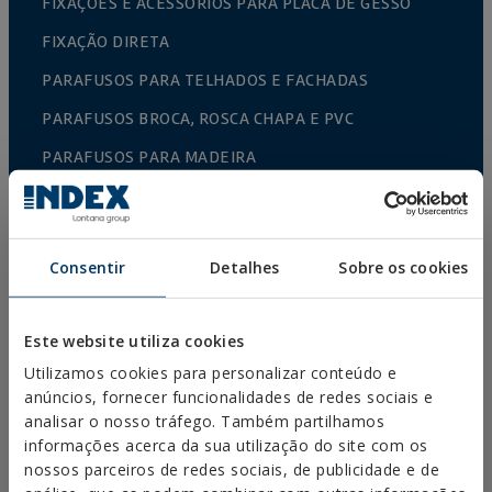
FIXAÇÕES E ACESSÓRIOS PARA PLACA DE GESSO
FIXAÇÃO DIRETA
PARAFUSOS PARA TELHADOS E FACHADAS
PARAFUSOS BROCA, ROSCA CHAPA E PVC
PARAFUSOS PARA MADEIRA
ESCÁPULAS, PITÕES/CAMARÕES E PONTAS
CONETORES PARA MADEIRA
Consentir
Detalhes
Sobre os cookies
PARAFUSOS NORMALIZADOS
BROCAS, PONTAS E ACESSÓRIOS
Este website utiliza cookies
ABRAÇADEIRAS METÁLICAS PESADAS
Utilizamos cookies para personalizar conteúdo e
ABRAÇADEIRAS METÁLICAS LEVES
anúncios, fornecer funcionalidades de redes sociais e
analisar o nosso tráfego. Também partilhamos
SISTEMAS DE PROTEÇÃO CONTRA INCÊNDIOS
informações acerca da sua utilização do site com os
SUPORTES DE CALEIRA
nossos parceiros de redes sociais, de publicidade e de