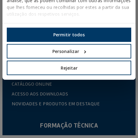
análise, que as podem combinar com outras informações
ABRAÇADEIRAS PLÁSTICAS
que lhes forneceu ou recolhidas por estes a partir da sua
utilização dos respetivos serviços.
PERFIS E SUPORTES
SISTEMAS DE INSTALAÇÃO E FIXAÇÕES PARA
PAINÉIS SOLARES
Permitir todos
VARÃO ROSCADO E ACESSÓRIOS DE FIXAÇÃO
Personalizar
FIXAÇÃO PARA SANITÁRIOS E CLIMATIZAÇÃO
DIY
Rejeitar
CATÁLOGO ONLINE
ACESSO AOS DOWNLOADS
NOVIDADES E PRODUTOS EM DESTAQUE
FORMAÇÃO TÉCNICA