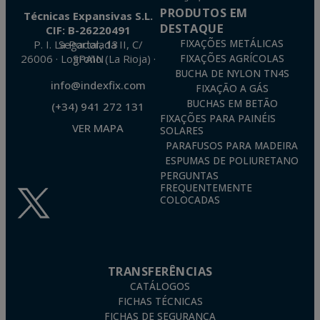
PRODUTOS EM
Técnicas Expansivas S.L.
DESTAQUE
CIF: B-26220491
P. I. La Portalada II, C/ Segador, 13
FIXAÇÕES METÁLICAS
26006 · Logroño (La Rioja) · SPAIN
FIXAÇÕES AGRÍCOLAS
BUCHA DE NYLON TN4S
info@indexfix.com
FIXAÇÃO A GÁS
BUCHAS EM BETÃO
(+34) 941 272 131
FIXAÇÕES PARA PAINÉIS
VER MAPA
SOLARES
PARAFUSOS PARA MADEIRA
ESPUMAS DE POLIURETANO
PERGUNTAS
FREQUENTEMENTE
COLOCADAS
TRANSFERÊNCIAS
CATÁLOGOS
FICHAS TÉCNICAS
FICHAS DE SEGURANÇA