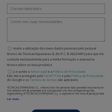
Aceito a utilização dos meus dados pessoais pelo pessoal
técnico da Técnicas Expansivas SL (N.I.P.C. B-26220491) para que me
contacte exclusivamente para a minha formação e assessoria
técnica sobre os seus produtos
Li e aceito o
Aviso Legal
e a
Política de Privacidade
.
Este site é protegido pelo
reCAPTCHA
e pela
Política de Privacidade
do Google e os
Termos de Serviço
são aplicáveis.
TÉCNICAS EXPANSIVAS S.L. informs that the personal data provided voluntarily on
this website will be processed and incorporated into the corresponding files,
responsibility of TÉCNICAS EXPANSIVAS S.L, is reported at the time of personal data
collection, although, according to the specific case, its purpose may be any of the
Ler mais
following: attention to your referred request, complaint or question, established
relationship maintenance, comprehensive and commercial customer management,
accounting and billing or sending communications, including electronic media,
news and activities related to TÉCNICAS EXPANSIVAS S.L.