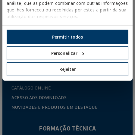
análise, que as podem combinar com outras informações
ABRAÇADEIRAS PLÁSTICAS
que lhes forneceu ou recolhidas por estes a partir da sua
utilização dos respetivos serviços.
PERFIS E SUPORTES
SISTEMAS DE INSTALAÇÃO E FIXAÇÕES PARA
PAINÉIS SOLARES
Permitir todos
VARÃO ROSCADO E ACESSÓRIOS DE FIXAÇÃO
Personalizar
FIXAÇÃO PARA SANITÁRIOS E CLIMATIZAÇÃO
DIY
Rejeitar
CATÁLOGO ONLINE
ACESSO AOS DOWNLOADS
NOVIDADES E PRODUTOS EM DESTAQUE
FORMAÇÃO TÉCNICA