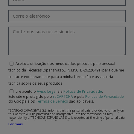
Aceito a utilização dos meus dados pessoais pelo pessoal
técnico da Técnicas Expansivas SL (N.I.P.C. B-26220491) para que me
contacte exclusivamente para a minha formação e assessoria
técnica sobre os seus produtos
Li e aceito o
Aviso Legal
e a
Política de Privacidade
.
Este site é protegido pelo
reCAPTCHA
e pela
Política de Privacidade
do Google e os
Termos de Serviço
são aplicáveis.
TÉCNICAS EXPANSIVAS S.L. informs that the personal data provided voluntarily on
this website will be processed and incorporated into the corresponding files,
responsibility of TÉCNICAS EXPANSIVAS S.L, is reported at the time of personal data
collection, although, according to the specific case, its purpose may be any of the
Ler mais
following: attention to your referred request, complaint or question, established
relationship maintenance, comprehensive and commercial customer management,
accounting and billing or sending communications, including electronic media,