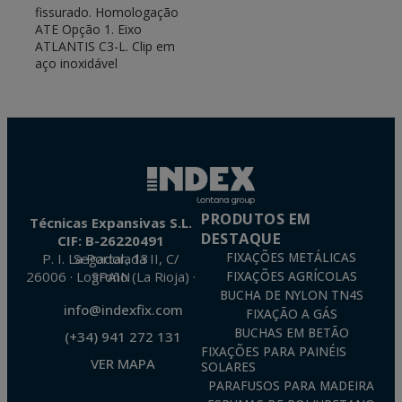
fissurado. Homologação
ATE Opção 1. Eixo
ATLANTIS C3-L. Clip em
aço inoxidável
PRODUTOS EM
Técnicas Expansivas S.L.
DESTAQUE
CIF: B-26220491
P. I. La Portalada II, C/ Segador, 13
FIXAÇÕES METÁLICAS
26006 · Logroño (La Rioja) · SPAIN
FIXAÇÕES AGRÍCOLAS
BUCHA DE NYLON TN4S
info@indexfix.com
FIXAÇÃO A GÁS
BUCHAS EM BETÃO
(+34) 941 272 131
FIXAÇÕES PARA PAINÉIS
VER MAPA
SOLARES
PARAFUSOS PARA MADEIRA