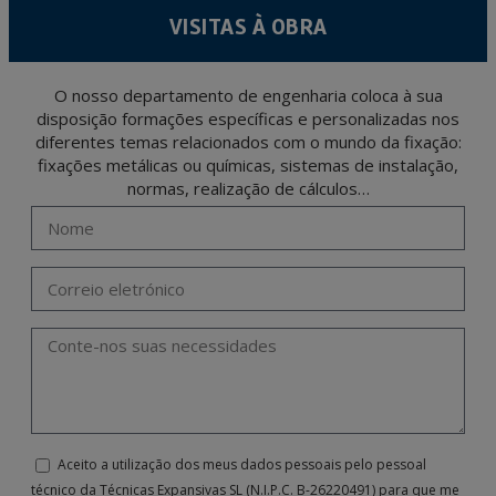
level personal data, such as those relating to health, as they are not encoded or
VISITAS À OBRA
encrypted. Should these details be sent, it is done so under your sole responsibility.
The user may at any time exercise their rights of access, rectification, cancellation
and opposition under the provisions of the General Data Protection Regulation
(GDPR) 2016 by sending a letter together with a photocopy of your ID, to P.I. La
Portalada II | c/ Segador 13, 26006 | Logroño (La Rioja).
O nosso departamento de engenharia coloca à sua
disposição formações específicas e personalizadas nos
diferentes temas relacionados com o mundo da fixação:
fixações metálicas ou químicas, sistemas de instalação,
normas, realização de cálculos…
Aceito a utilização dos meus dados pessoais pelo pessoal
técnico da Técnicas Expansivas SL (N.I.P.C. B-26220491) para que me