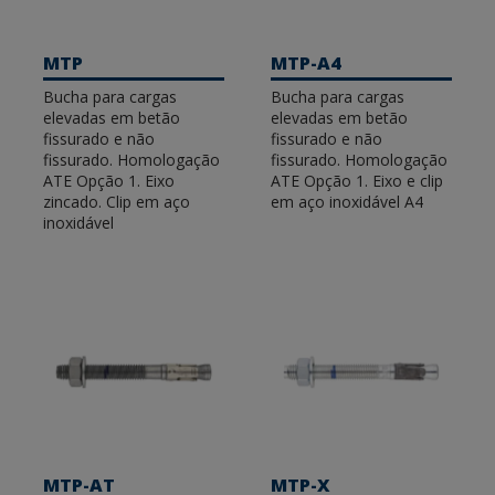
garantias. Adequados para a instalação de estantes
metálicas, corrimões, plataformas elevatórias ou
maquinaria.
MTP
MTP-A4
Bucha para cargas
Bucha para cargas
elevadas em betão
elevadas em betão
fissurado e não
fissurado e não
fissurado. Homologação
fissurado. Homologação
ATE Opção 1. Eixo
ATE Opção 1. Eixo e clip
zincado. Clip em aço
em aço inoxidável A4
inoxidável
MTP-AT
MTP-X