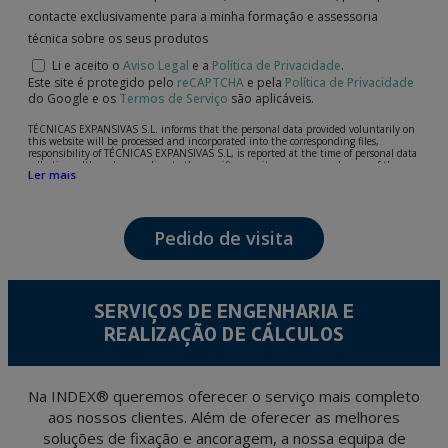
contacte exclusivamente para a minha formação e assessoria
técnica sobre os seus produtos
Li e aceito o
Aviso Legal
e a
Política de Privacidade
.
Este site é protegido pelo
reCAPTCHA
e pela
Política de Privacidade
do Google e os
Termos de Serviço
são aplicáveis.
TÉCNICAS EXPANSIVAS S.L. informs that the personal data provided voluntarily on
this website will be processed and incorporated into the corresponding files,
responsibility of TÉCNICAS EXPANSIVAS S.L, is reported at the time of personal data
collection, although, according to the specific case, its purpose may be any of the
Ler mais
following: attention to your referred request, complaint or question, established
relationship maintenance, comprehensive and commercial customer management,
accounting and billing or sending communications, including electronic media,
news and activities related to TÉCNICAS EXPANSIVAS S.L.
Pedido de visita
The data in our files are strictly confidential and shall be treated with the utmost
confidentiality and shall comply with all the requirements provided for the General
Data Protection Regulation (GDPR) 2016.
According to Data Protection legislation, you are strongly advised not to send high-
level personal data, such as those relating to health, as they are not encoded or
SERVIÇOS DE ENGENHARIA E
encrypted. Should these details be sent, it is done so under your sole responsibility.
REALIZAÇÃO DE CÁLCULOS
The user may at any time exercise their rights of access, rectification, cancellation
and opposition under the provisions of the General Data Protection Regulation
(GDPR) 2016 by sending a letter together with a photocopy of your ID, to P.I. La
Portalada II | c/ Segador 13, 26006 | Logroño (La Rioja).
Na INDEX® queremos oferecer o serviço mais completo
aos nossos clientes. Além de oferecer as melhores
soluções de fixação e ancoragem, a nossa equipa de