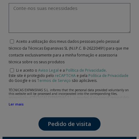
Aceito a utilização dos meus dados pessoais pelo pessoal
técnico da Técnicas Expansivas SL (N.I.P.C. B-26220491) para que me
contacte exclusivamente para a minha formação e assessoria
técnica sobre os seus produtos
Li e aceito o
Aviso Legal
e a
Política de Privacidade
.
Este site é protegido pelo
reCAPTCHA
e pela
Política de Privacidade
do Google e os
Termos de Serviço
são aplicáveis.
TÉCNICAS EXPANSIVAS S.L. informs that the personal data provided voluntarily on
this website will be processed and incorporated into the corresponding files,
responsibility of TÉCNICAS EXPANSIVAS S.L, is reported at the time of personal data
collection, although, according to the specific case, its purpose may be any of the
Ler mais
following: attention to your referred request, complaint or question, established
relationship maintenance, comprehensive and commercial customer management,
accounting and billing or sending communications, including electronic media,
news and activities related to TÉCNICAS EXPANSIVAS S.L.
Pedido de visita
The data in our files are strictly confidential and shall be treated with the utmost
confidentiality and shall comply with all the requirements provided for the General
Data Protection Regulation (GDPR) 2016.
According to Data Protection legislation, you are strongly advised not to send high-