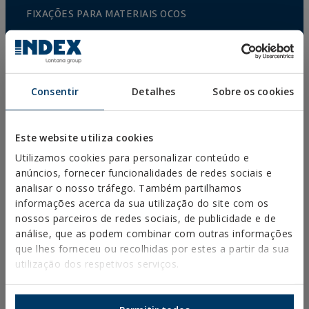
FIXAÇÕES PARA MATERIAIS OCOS
REBITES
ACESSÓRIOS PARA CABOS E CORRENTES
ACESSÓRIOS PARA VINHEDO GRADEADO
Consentir
Detalhes
Sobre os cookies
CULTIVO PROTEGIDO
VEDAÕES E GAIOLAS
Este website utiliza cookies
Utilizamos cookies para personalizar conteúdo e
FIXAÇÕES E ACESSÓRIOS PARA PLACA DE GESSO
anúncios, fornecer funcionalidades de redes sociais e
FIXAÇÃO DIRETA
analisar o nosso tráfego. Também partilhamos
informações acerca da sua utilização do site com os
PARAFUSOS PARA TELHADOS E FACHADAS
nossos parceiros de redes sociais, de publicidade e de
PARAFUSOS BROCA, ROSCA CHAPA E PVC
análise, que as podem combinar com outras informações
que lhes forneceu ou recolhidas por estes a partir da sua
PARAFUSOS PARA MADEIRA
utilização dos respetivos serviços.
ESCÁPULAS, PITÕES/CAMARÕES E PONTAS
CONETORES PARA MADEIRA