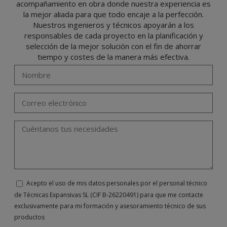
de 2016 enviando una carta a su responsable de tratamiento: Valentín Gómez,
acompañamiento en obra donde nuestra experiencia es
Gerente, junto con la fotocopia de su DNI, a TÉCNICAS EXPANSIVAS SL | P.I. La
Portalada II | c/ Segador 13, 26006 | Logroño (La Rioja) o a través de la dirección de
la mejor aliada para que todo encaje a la perfección.
correo electrónico
info@indexfix.com
.
Nuestros ingenieros y técnicos apoyarán a los
responsables de cada proyecto en la planificación y
selección de la mejor solución con el fin de ahorrar
tiempo y costes de la manera más efectiva.
Acepto el uso de mis datos personales por el personal técnico
de Técnicas Expansivas SL (CIF B-26220491) para que me contacte
exclusivamente para mi formación y asesoramiento técnico de sus
productos