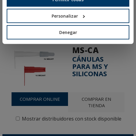
Condiciones de Venta España
Canal Ético
Personalizar
Denegar
MS-CA
CÁNULAS
PARA MS Y
SILICONAS
COMPRAR ONLINE
COMPRAR EN
TIENDA
Mostrar distribuidores con stock disponible