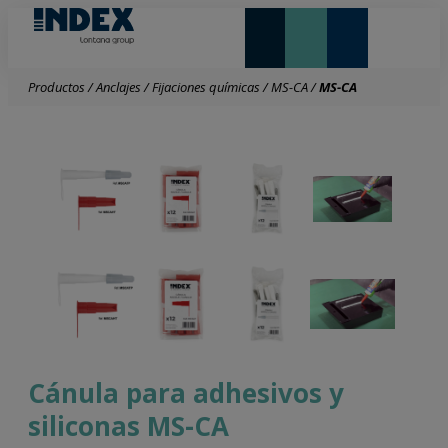
NOVEDADES Y DESTACADOS
LONTANA GROUP
Productos
/
Anclajes
/
Fijaciones químicas
/
MS-CA
/
MS-CA
Cánula para adhesivos y
siliconas MS-CA