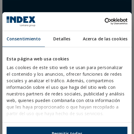
DESCARGAS
Consentimiento
Detalles
Acerca de las cookies
CATÁLOGOS
FICHAS TÉCNICAS
FICHAS DE SEGURIDAD
Esta página web usa cookies
HOMOLOGACIONES
DOP
Las cookies de este sitio web se usan para personalizar
SOFTWARE
el contenido y los anuncios, ofrecer funciones de redes
DOCUMENTOS CAD
sociales y analizar el tráfico. Además, compartimos
RECURSOS CYPE
información sobre el uso que haga del sitio web con
nuestros partners de redes sociales, publicidad y análisis
web, quienes pueden combinarla con otra información
que les haya proporcionado o que hayan recopilado a
partir del uso que haya hecho de sus servicios.
Aviso Legal
Política de Privacidad
Política de Cookies
Permitir todas