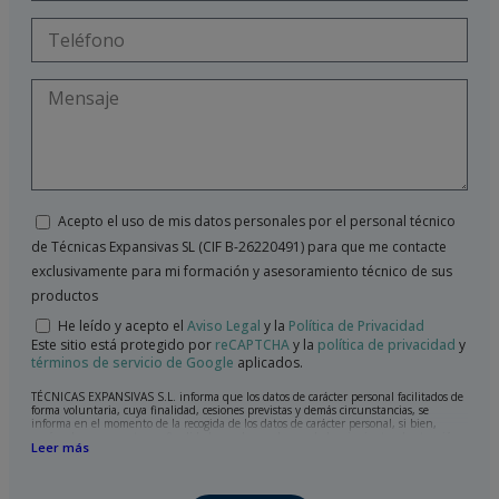
Acepto el uso de mis datos personales por el personal técnico
de Técnicas Expansivas SL (CIF B-26220491) para que me contacte
exclusivamente para mi formación y asesoramiento técnico de sus
productos
He leído y acepto el
Aviso Legal
y la
Política de Privacidad
Este sitio está protegido por
reCAPTCHA
y la
política de privacidad
y
términos de servicio de Google
aplicados.
TÉCNICAS EXPANSIVAS S.L. informa que los datos de carácter personal facilitados de
forma voluntaria, cuya finalidad, cesiones previstas y demás circunstancias, se
informa en el momento de la recogida de los datos de carácter personal, si bien,
según el caso concreto, su finalidad, puede ser alguna de las siguientes, la atención a
Leer más
su solicitud, queja o duda planteada, mantenimiento de la relación establecida, la
gestión integral y comercial de clientes, contabilidad y facturación o envío de
comunicaciones, incluso por medios electrónicos, de noticias y actividades
relacionadas con TÉCNICAS EXPANSIVAS S.L.