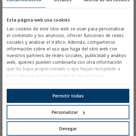
DOCUMENTOS CAD
RECURSOS CYPE
Esta página web usa cookies
Las cookies de este sitio web se usan para personalizar
el contenido y los anuncios, ofrecer funciones de redes
Aviso Legal
sociales y analizar el tráfico. Además, compartimos
Política de Privacidad
información sobre el uso que haga del sitio web con
Política de Cookies
nuestros partners de redes sociales, publicidad y análisis
Condiciones de Venta España
web, quienes pueden combinarla con otra información
que les haya proporcionado o que hayan recopilado a
Canal Ético
partir del uso que haya hecho de sus servicios.
Permitir todas
AB-D7 Z
Personalizar
ABRAZADERA
DOBLE M7.
ZINCADA
Denegar