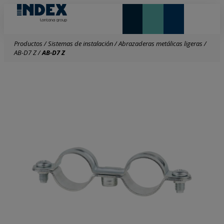
NOVEDADES Y DESTACADOS
LONTANA GROUP
Productos
/
Sistemas de instalación
/
Abrazaderas metálicas ligeras
/
AB-D7 Z
/
AB-D7 Z