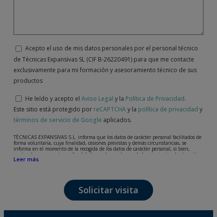
Acepto el uso de mis datos personales por el personal técnico
de Técnicas Expansivas SL (CIF B-26220491) para que me contacte
exclusivamente para mi formación y asesoramiento técnico de sus
productos
He leído y acepto el
Aviso Legal
y la
Política de Privacidad
.
Este sitio está protegido por
reCAPTCHA
y la
política de privacidad
y
términos de servicio de Google
aplicados.
TÉCNICAS EXPANSIVAS S.L. informa que los datos de carácter personal facilitados de
forma voluntaria, cuya finalidad, cesiones previstas y demás circunstancias, se
informa en el momento de la recogida de los datos de carácter personal, si bien,
según el caso concreto, su finalidad, puede ser alguna de las siguientes, la atención a
Leer más
su solicitud, queja o duda planteada, mantenimiento de la relación establecida, la
gestión integral y comercial de clientes, contabilidad y facturación o envío de
comunicaciones, incluso por medios electrónicos, de noticias y actividades
relacionadas con TÉCNICAS EXPANSIVAS S.L.
Solicitar visita
Los datos incorporados a nuestros ficheros son absolutamente confidenciales y serán
tratados con la máxima confidencialidad y cumpliendo todos los requisitos que obliga
el Reglamento General de Protección de Datos (RGPD) de 27 de abril de 2016. Los
datos quedarán registrados en nuestros ficheros por el tiempo necesario que dure la
motivación para la que fueron recabados. El plazo durante el cual se conservarán los