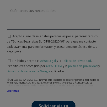
Acepto el uso de mis datos personales por el personal técnico
de Técnicas Expansivas SL (CIF B-26220491) para que me contacte
exclusivamente para mi formación y asesoramiento técnico de sus
productos
He leído y acepto el
Aviso Legal
y la
Política de Privacidad
.
Este sitio está protegido por
reCAPTCHA
y la
política de privacidad
y
términos de servicio de Google
aplicados.
TÉCNICAS EXPANSIVAS S.L. informa que los datos de carácter personal facilitados de
forma voluntaria, cuya finalidad, cesiones previstas y demás circunstancias, se
informa en el momento de la recogida de los datos de carácter personal, si bien,
según el caso concreto, su finalidad, puede ser alguna de las siguientes, la atención a
Leer más
su solicitud, queja o duda planteada, mantenimiento de la relación establecida, la
gestión integral y comercial de clientes, contabilidad y facturación o envío de
comunicaciones, incluso por medios electrónicos, de noticias y actividades
relacionadas con TÉCNICAS EXPANSIVAS S.L.
Solicitar visita
Los datos incorporados a nuestros ficheros son absolutamente confidenciales y serán