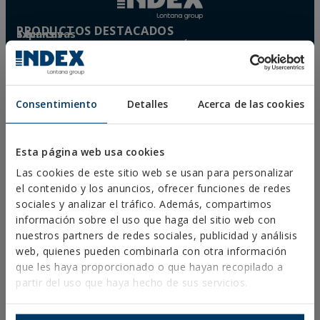
El usuario podrá ejercer en cualquier momento sus derechos para acceder, rectificar,
oponerse, cancelarlos, limitar su tratamiento o solicitar su portabilidad con arreglo a
PRODUCTOS DESTACADOS
lo previsto en el Reglamento General de Protección de Datos (RGPD) de 27 de abril
Técnicas Expansivas S.L.
de 2016 enviando una carta a su responsable de tratamiento: Valentín Gómez,
FIJACIONES METÁLICAS
CIF: B-26220491
Gerente, junto con la fotocopia de su DNI, a TÉCNICAS EXPANSIVAS SL | P.I. La
Portalada II | c/ Segador 13, 26006 | Logroño (La Rioja) o a través de la dirección de
FIJACIONES AGRÍCOLAS
P. I. La Portalada II, C/ Segador, 13
correo electrónico
info@indexfix.com
.
26006 · Logroño (La Rioja) · SPAIN
TACOS DE NYLON TN4S
FIJACIÓN A GAS
o@indexfix.com
Consentimiento
Detalles
Acerca de las cookies
TORNILLOS PARA HORMIGÓN
FIJACIONES PARA PLACAS SOLARES
(+34)
TORNILLOS PARA MADERA
941
Esta página web usa cookies
ESPUMAS DE POLIURETANO
272
PREGUNTAS FRECUENTES
131
Las cookies de este sitio web se usan para personalizar
el contenido y los anuncios, ofrecer funciones de redes
VER
MAPA
sociales y analizar el tráfico. Además, compartimos
información sobre el uso que haga del sitio web con
nuestros partners de redes sociales, publicidad y análisis
web, quienes pueden combinarla con otra información
que les haya proporcionado o que hayan recopilado a
partir del uso que haya hecho de sus servicios.