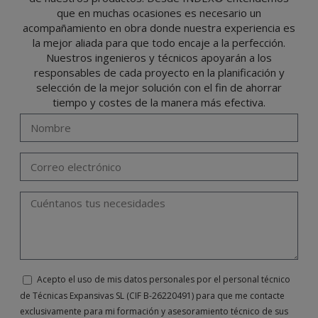
oponerse, cancelarlos, limitar su tratamiento o solicitar su portabilidad con arreglo a
que en muchas ocasiones es necesario un
lo previsto en el Reglamento General de Protección de Datos (RGPD) de 27 de abril
de 2016 enviando una carta a su responsable de tratamiento: Valentín Gómez,
acompañamiento en obra donde nuestra experiencia es
Gerente, junto con la fotocopia de su DNI, a TÉCNICAS EXPANSIVAS SL | P.I. La
Portalada II | c/ Segador 13, 26006 | Logroño (La Rioja) o a través de la dirección de
la mejor aliada para que todo encaje a la perfección.
correo electrónico
info@indexfix.com
.
Nuestros ingenieros y técnicos apoyarán a los
responsables de cada proyecto en la planificación y
selección de la mejor solución con el fin de ahorrar
tiempo y costes de la manera más efectiva.
Acepto el uso de mis datos personales por el personal técnico
de Técnicas Expansivas SL (CIF B-26220491) para que me contacte
exclusivamente para mi formación y asesoramiento técnico de sus