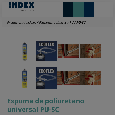
NOVEDADES Y DESTACADOS
LONTANA GROUP
Productos
/
Anclajes
/
Fijaciones químicas
/
PU
/
PU-SC
Espuma de poliuretano
universal PU-SC