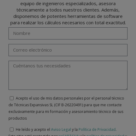
Portalada II | c/ Segador 13, 26006 | Logroño (La Rioja) o a través de la dirección de
equipo de ingenieros especializados, asesora
correo electrónico
info@indexfix.com
.
técnicamente a todos nuestros clientes. Además,
disponemos de potentes herramientas de software
para realizar los cálculos necesarios con total exactitud.
Acepto el uso de mis datos personales por el personal técnico
de Técnicas Expansivas SL (CIF B-26220491) para que me contacte
exclusivamente para mi formación y asesoramiento técnico de sus
productos
He leído y acepto el
Aviso Legal
y la
Política de Privacidad
.