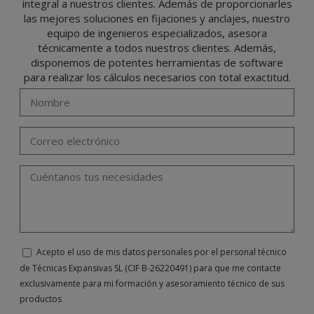
integral a nuestros clientes. Además de proporcionarles
lo previsto en el Reglamento General de Protección de Datos (RGPD) de 27 de abril
de 2016 enviando una carta a su responsable de tratamiento: Valentín Gómez,
las mejores soluciones en fijaciones y anclajes, nuestro
Gerente, junto con la fotocopia de su DNI, a TÉCNICAS EXPANSIVAS SL | P.I. La
Portalada II | c/ Segador 13, 26006 | Logroño (La Rioja) o a través de la dirección de
equipo de ingenieros especializados, asesora
correo electrónico
info@indexfix.com
.
técnicamente a todos nuestros clientes. Además,
disponemos de potentes herramientas de software
para realizar los cálculos necesarios con total exactitud.
Acepto el uso de mis datos personales por el personal técnico
de Técnicas Expansivas SL (CIF B-26220491) para que me contacte
exclusivamente para mi formación y asesoramiento técnico de sus
productos