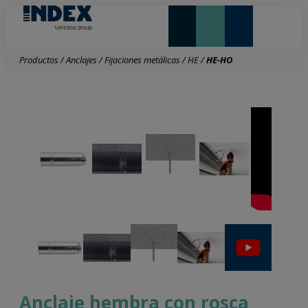
NOVEDADES Y DESTACADOS
LONTANA GROUP
Productos
/
Anclajes
/
Fijaciones metálicas
/
HE
/
HE-HO
Anclaje hembra con rosca