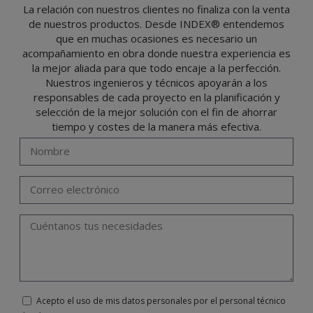
responsabilidad.
La relación con nuestros clientes no finaliza con la venta
de nuestros productos. Desde INDEX® entendemos
El usuario podrá ejercer en cualquier momento sus derechos para acceder, rectificar,
oponerse, cancelarlos, limitar su tratamiento o solicitar su portabilidad con arreglo a
que en muchas ocasiones es necesario un
lo previsto en el Reglamento General de Protección de Datos (RGPD) de 27 de abril
de 2016 enviando una carta a su responsable de tratamiento: Valentín Gómez,
acompañamiento en obra donde nuestra experiencia es
Gerente, junto con la fotocopia de su DNI, a TÉCNICAS EXPANSIVAS SL | P.I. La
Portalada II | c/ Segador 13, 26006 | Logroño (La Rioja) o a través de la dirección de
la mejor aliada para que todo encaje a la perfección.
correo electrónico
info@indexfix.com
.
Nuestros ingenieros y técnicos apoyarán a los
responsables de cada proyecto en la planificación y
selección de la mejor solución con el fin de ahorrar
tiempo y costes de la manera más efectiva.
Acepto el uso de mis datos personales por el personal técnico