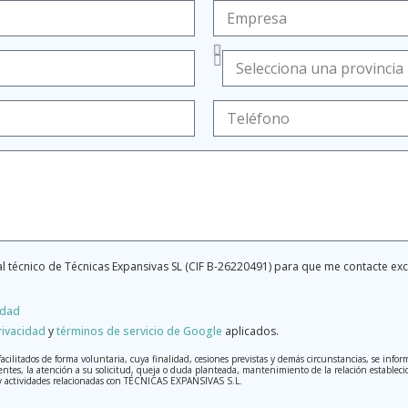
l técnico de Técnicas Expansivas SL (CIF B-26220491) para que me contacte e
idad
rivacidad
y
términos de servicio de Google
aplicados.
litados de forma voluntaria, cuya finalidad, cesiones previstas y demás circunstancias, se inform
entes, la atención a su solicitud, queja o duda planteada, mantenimiento de la relación establecida
s y actividades relacionadas con TÉCNICAS EXPANSIVAS S.L.
iales y serán tratados con la máxima confidencialidad y cumpliendo todos los requisitos que obli