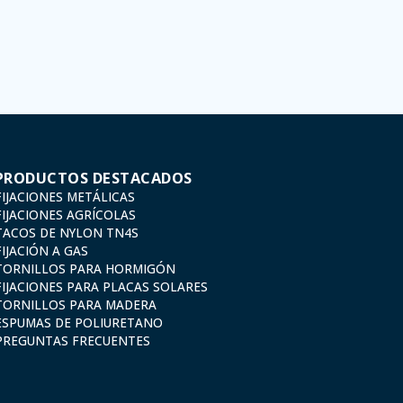
mpo necesario que dure la motivación para la que fueron recabados. El plazo durante el cual se co
vicio para el que fueron comunicados.
ción de protección de datos, como pueden ser los relativos a salud, pues los mismos no viajan cifr
 rectificar, oponerse, cancelarlos, limitar su tratamiento o solicitar su portabilidad con arreglo
: Valentín Gómez, Gerente, junto con la fotocopia de su DNI, a TÉCNICAS EXPANSIVAS SL | P.I. La
PRODUCTOS DESTACADOS
FIJACIONES METÁLICAS
FIJACIONES AGRÍCOLAS
TACOS DE NYLON TN4S
FIJACIÓN A GAS
TORNILLOS PARA HORMIGÓN
FIJACIONES PARA PLACAS SOLARES
TORNILLOS PARA MADERA
ESPUMAS DE POLIURETANO
PREGUNTAS FRECUENTES