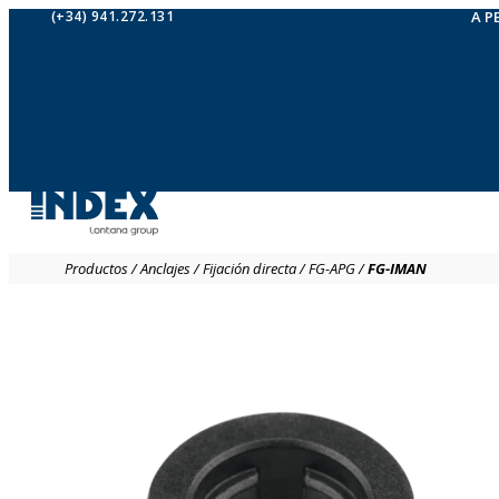
(+34) 941.272.131
A P
Productos
/
Anclajes
/
Fijación directa
/
FG-APG
/
FG-IMAN