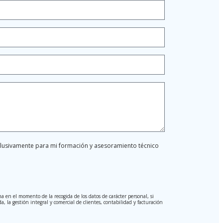
xclusivamente para mi formación y asesoramiento técnico
a en el momento de la recogida de los datos de carácter personal, si
, la gestión integral y comercial de clientes, contabilidad y facturación
ga el Reglamento General de Protección de Datos (RGPD) de 27 de abril