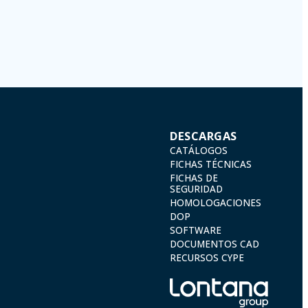
nservarán los datos personales será aquel que marque la legislación
ados o encriptados. De modo que si VD, los envía será de su exclusiva
 a lo previsto en el Reglamento General de Protección de Datos (RGPD) de
 Portalada II | c/ Segador 13, 26006 | Logroño (La Rioja) o a través de
DESCARGAS
CATÁLOGOS
FICHAS TÉCNICAS
FICHAS DE
SEGURIDAD
HOMOLOGACIONES
DOP
SOFTWARE
DOCUMENTOS CAD
RECURSOS CYPE