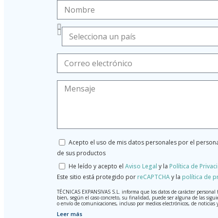
Acepto el uso de mis datos personales por el persona
de sus productos
He leído y acepto el
Aviso Legal
y la
Política de Privac
Este sitio está protegido por
reCAPTCHA
y la
política de p
TÉCNICAS EXPANSIVAS S.L. informa que los datos de carácter personal faci
bien, según el caso concreto, su finalidad, puede ser alguna de las sigui
o envío de comunicaciones, incluso por medios electrónicos, de noticia
Leer más
Los datos incorporados a nuestros ficheros son absolutamente confidenc