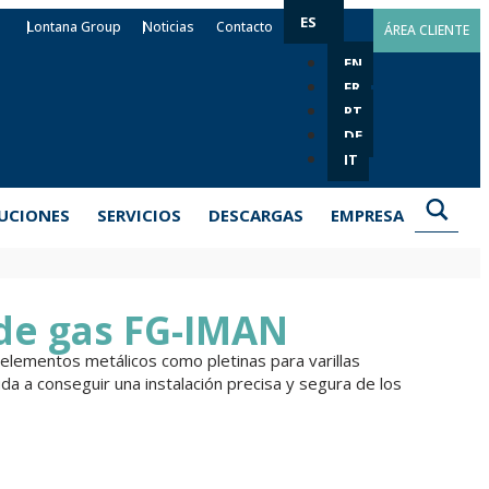
ES
Lontana Group
Noticias
Contacto
ÁREA CLIENTE
EN
FR
PT
DE
IT
UCIONES
SERVICIOS
DESCARGAS
EMPRESA
 de gas FG-IMAN
 elementos metálicos como pletinas para varillas
da a conseguir una instalación precisa y segura de los