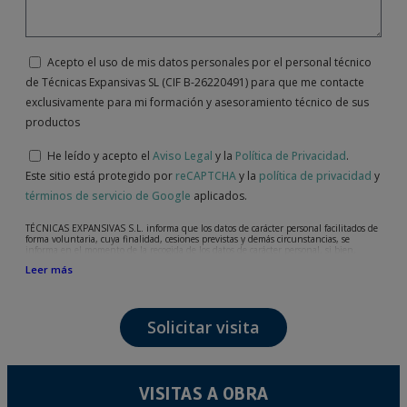
Acepto el uso de mis datos personales por el personal técnico
de Técnicas Expansivas SL (CIF B-26220491) para que me contacte
exclusivamente para mi formación y asesoramiento técnico de sus
productos
He leído y acepto el
Aviso Legal
y la
Política de Privacidad
.
Este sitio está protegido por
reCAPTCHA
y la
política de privacidad
y
términos de servicio de Google
aplicados.
TÉCNICAS EXPANSIVAS S.L. informa que los datos de carácter personal facilitados de
forma voluntaria, cuya finalidad, cesiones previstas y demás circunstancias, se
informa en el momento de la recogida de los datos de carácter personal, si bien,
según el caso concreto, su finalidad, puede ser alguna de las siguientes, la atención a
Leer más
su solicitud, queja o duda planteada, mantenimiento de la relación establecida, la
gestión integral y comercial de clientes, contabilidad y facturación o envío de
comunicaciones, incluso por medios electrónicos, de noticias y actividades
relacionadas con TÉCNICAS EXPANSIVAS S.L.
Solicitar visita
Los datos incorporados a nuestros ficheros son absolutamente confidenciales y serán
tratados con la máxima confidencialidad y cumpliendo todos los requisitos que obliga
el Reglamento General de Protección de Datos (RGPD) de 27 de abril de 2016. Los
datos quedarán registrados en nuestros ficheros por el tiempo necesario que dure la
motivación para la que fueron recabados. El plazo durante el cual se conservarán los
datos personales será aquel que marque la legislación vigente y siempre durante el
VISITAS A OBRA
tiempo que medie en la prestación del servicio para el que fueron comunicados.