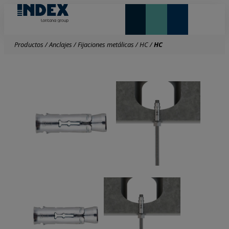
NOVEDADES Y DESTACADOS
LONTANA GROUP
Productos
/
Anclajes
/
Fijaciones metálicas
/
HC
/
HC