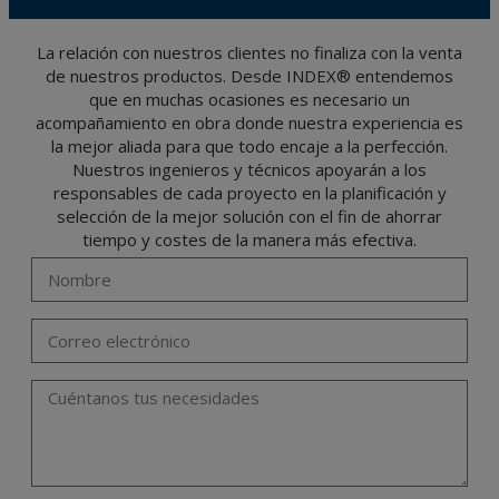
Se recomienda no enviar datos personales de nivel alto, según la legislación de
protección de datos, como pueden ser los relativos a salud, pues los mismos no viajan
cifrados o encriptados. De modo que si VD, los envía será de su exclusiva
responsabilidad.
La relación con nuestros clientes no finaliza con la venta
de nuestros productos. Desde INDEX® entendemos
El usuario podrá ejercer en cualquier momento sus derechos para acceder, rectificar,
oponerse, cancelarlos, limitar su tratamiento o solicitar su portabilidad con arreglo a
que en muchas ocasiones es necesario un
lo previsto en el Reglamento General de Protección de Datos (RGPD) de 27 de abril
de 2016 enviando una carta a su responsable de tratamiento: Valentín Gómez,
acompañamiento en obra donde nuestra experiencia es
Gerente, junto con la fotocopia de su DNI, a TÉCNICAS EXPANSIVAS SL | P.I. La
Portalada II | c/ Segador 13, 26006 | Logroño (La Rioja) o a través de la dirección de
la mejor aliada para que todo encaje a la perfección.
correo electrónico
info@indexfix.com
.
Nuestros ingenieros y técnicos apoyarán a los
responsables de cada proyecto en la planificación y
selección de la mejor solución con el fin de ahorrar
tiempo y costes de la manera más efectiva.