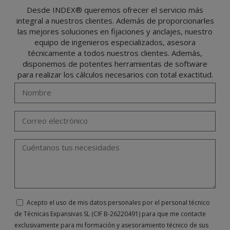
El usuario podrá ejercer en cualquier momento sus derechos para acceder, rectificar,
Desde INDEX® queremos ofrecer el servicio más
oponerse, cancelarlos, limitar su tratamiento o solicitar su portabilidad con arreglo a
integral a nuestros clientes. Además de proporcionarles
lo previsto en el Reglamento General de Protección de Datos (RGPD) de 27 de abril
de 2016 enviando una carta a su responsable de tratamiento: Valentín Gómez,
las mejores soluciones en fijaciones y anclajes, nuestro
Gerente, junto con la fotocopia de su DNI, a TÉCNICAS EXPANSIVAS SL | P.I. La
Portalada II | c/ Segador 13, 26006 | Logroño (La Rioja) o a través de la dirección de
equipo de ingenieros especializados, asesora
correo electrónico
info@indexfix.com
.
técnicamente a todos nuestros clientes. Además,
disponemos de potentes herramientas de software
para realizar los cálculos necesarios con total exactitud.
Acepto el uso de mis datos personales por el personal técnico
de Técnicas Expansivas SL (CIF B-26220491) para que me contacte
exclusivamente para mi formación y asesoramiento técnico de sus