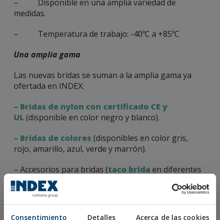
– Disponible en una amplia variedad de
medidas.
– Temperatura de trabajo: -40ºC a +85ºC
Una amplia gama
Las nuevas bridas se suman a la amplia gama ya
ofertada en INDEX:
–
Bridas de nylon con certificado CE y
UL
(disponible en color negro y blanco).
–
Bridas de colores
(disponibles en color gris,
rojo, amarillo, azul, verde y marrón).
– Accesorios para bridas (
taco brida
en diferentes
colores,
base de dos vías adhesivas
,
placas de
identificación
,
bridas con identificación
…).
Soluciones expositivas
Consentimiento
Detalles
Acerca de las cookies