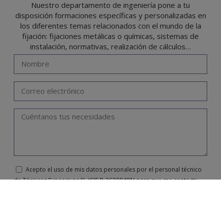
Nuestro departamento de ingeniería pone a tu
disposición formaciones específicas y personalizadas en
los diferentes temas relacionados con el mundo de la
fijación: fijaciones metálicas o químicas, sistemas de
instalación, normativas, realización de cálculos…
Acepto el uso de mis datos personales por el personal técnico
de Técnicas Expansivas SL (CIF B-26220491) para que me contacte
exclusivamente para mi formación y asesoramiento técnico de sus
productos
He leído y acepto el
Aviso Legal
y la
Política de Privacidad
.