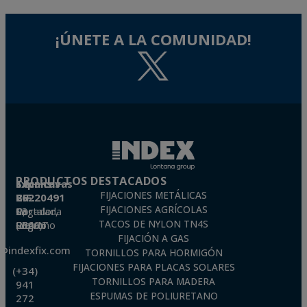
¡ÚNETE A LA COMUNIDAD!
PRODUCTOS DESTACADOS
Técnicas Expansivas S.L.
FIJACIONES METÁLICAS
CIF: B-26220491
FIJACIONES AGRÍCOLAS
P. I. La Portalada II, C/ Segador, 13
26006 · Logroño (La Rioja) · SPAIN
TACOS DE NYLON TN4S
FIJACIÓN A GAS
o@indexfix.com
TORNILLOS PARA HORMIGÓN
FIJACIONES PARA PLACAS SOLARES
(+34)
TORNILLOS PARA MADERA
941
ESPUMAS DE POLIURETANO
272