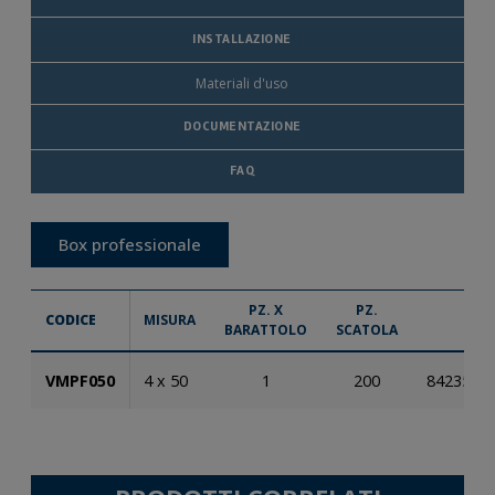
INSTALLAZIONE
Materiali d'uso
DOCUMENTAZIONE
FAQ
Box professionale
PZ. X
PZ.
CODICE
MISURA
EA
BARATTOLO
SCATOLA
VMPF050
4 x 50
1
200
8423533