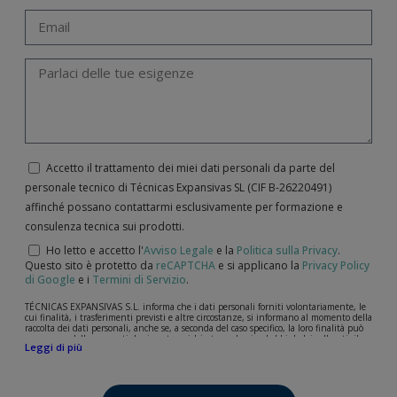
Accetto il trattamento dei miei dati personali da parte del
personale tecnico di Técnicas Expansivas SL (CIF B-­26220491)
affinché possano contattarmi esclusivamente per formazione e
consulenza tecnica sui prodotti.
Ho letto e accetto l'
Avviso Legale
e la
Politica sulla Privacy
.
Questo sito è protetto da
reCAPTCHA
e si applicano la
Privacy Policy
di Google
e i
Termini di Servizio
.
TÉCNICAS EXPANSIVAS S.L. informa che i dati personali forniti volontariamente, le
cui finalità, i trasferimenti previsti e altre circostanze, si informano al momento della
raccolta dei dati personali, anche se, a seconda del caso specifico, la loro finalità può
essere una delle seguenti: la risposta a richieste, reclami o dubbi da lei sollevati, il
Leggi di più
mantenimento della relazione stabilita, la gestione integrale e commerciale dei
clienti, la contabilità e la fatturazione o l'invio di comunicazioni, anche per via
elettronica, di notizie e attività relative a TÉCNICAS EXPANSIVAS S.L.
I dati contenuti nei nostri archivi sono assolutamente confidenziali e saranno