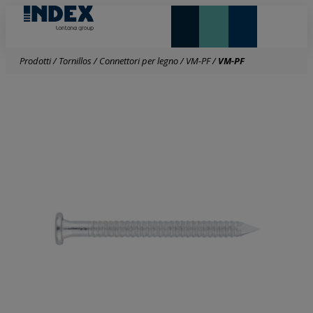
NOVITÀ E IN EVIDENZA
LONTANA GROUP
Prodotti
/
Tornillos
/
Connettori per legno
/
VM-PF
/
VM-PF