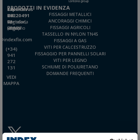
(GDPR) del 27 aprile 2016 inviando una lettera al responsabile del trattamento:
PRODOTTI IN EVIDENZA
Valentín Gómez, Direttore, insieme a una fotocopia della sua carta d'identità, a
Técnicas Expansivas S.L.
TÉCNICAS EXPANSIVAS SL | P.I. La Portalada II | c/ Segador 13, 26006 | Logroño (La
FISSAGGI METALLICI
CIF: B-26220491
Rioja) o inviando un’email al seguente indirizzo info@indexfix.com.
ANCORAGGI CHIMICI
P. I. La Portalada II, C/ Segador, 13
26006 · Logroño (La Rioja) · SPAIN
FISSAGGI AGRICOLI
TASSELLO IN NYLON TN4S
o@indexfix.com
FISSAGGI A GAS
VITI PER CALCESTRUZZO
(+34)
FISSAGGIO PER PANNELLI SOLARI
941
VITI PER LEGNO
272
SCHIUME DI POLIURETANO
131
DOMANDE FREQUENTI
VEDI
MAPPA