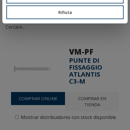
Politica sui Cookie
Condizioni di Vendita
Rifiuta
Ethical Channel
VM-PF
PUNTE DI
FISSAGGIO
ATLANTIS
C3-M
COMPRAR ONLINE
COMPRAR EN
TIENDA
Mostrar distribuidores con stock disponible