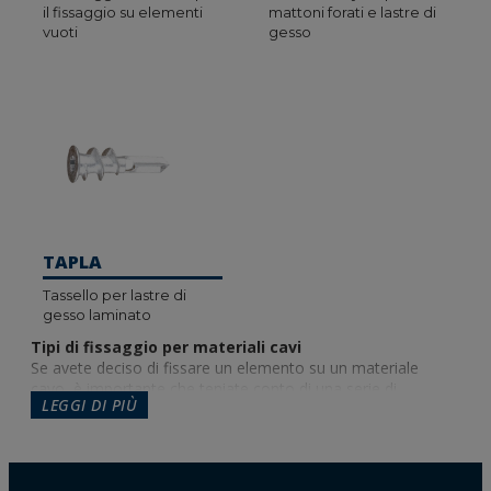
il fissaggio su elementi
mattoni forati e lastre di
vuoti
gesso
TAPLA
Tassello per lastre di
gesso laminato
Tipi di fissaggio per materiali cavi
Se avete deciso di fissare un elemento su un materiale
cavo, è importante che teniate conto di una serie di
LEGGI DI PIÙ
questioni per ottenere ancoraggi solidi e resistenti.
Un aspetto fondamentale da tenere in considerazione è il
materiale di base su cui si andrà a posizionare il fissaggio, in
questo caso un materiale cavo come il calcestruzzo cavo, il