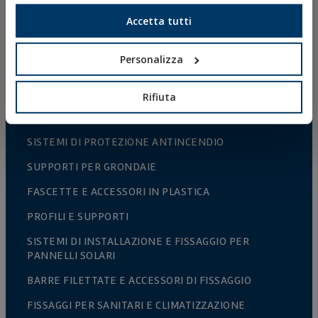
CONNETTORI PER LEGNO
Accetta tutti
BULLONERIA NORMALIZZATA
Personalizza
PUNTE, INSERTI E ACCESSORI
COLLARI METALLICI PESANTI
Rifiuta
COLLARI METALLICI LEGGERI
SISTEMI DI PROTEZIONE ANTINCENDIO
SUPPORTI PER GRONDAIE
FASCETTE E ACCESSORI IN PLASTICA
PROFILI E SUPPORTI
SISTEMI DI INSTALLAZIONE E FISSAGGIO PER
PANNELLI SOLARI
BARRE FILETTATE E ACCESSORI DI FISSAGGIO
FISSAGGI PER SANITARI E CLIMATIZZAZIONE