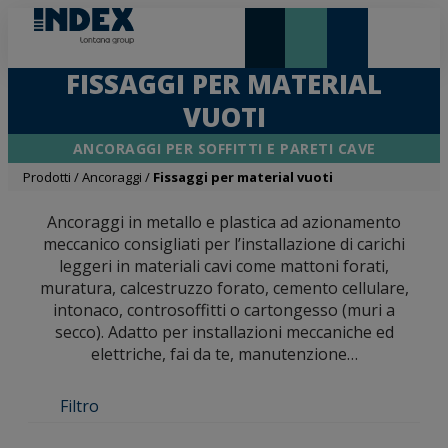
NOVITÀ E IN EVIDENZA
LONTANA GROUP
FISSAGGI PER MATERIAL
VUOTI
ANCORAGGI PER SOFFITTI E PARETI CAVE
Prodotti
/
Ancoraggi
/
Fissaggi per material vuoti
Ancoraggi in metallo e plastica ad azionamento
meccanico consigliati per l’installazione di carichi
leggeri in materiali cavi come mattoni forati,
muratura, calcestruzzo forato, cemento cellulare,
intonaco, controsoffitti o cartongesso (muri a
secco). Adatto per installazioni meccaniche ed
elettriche, fai da te, manutenzione…
Filtro