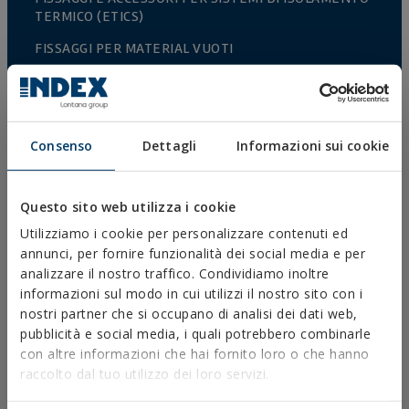
TERMICO (ETICS)
FISSAGGI PER MATERIAL VUOTI
RIVETTI
ACCESSORI PER CAVI E CATENE
ACCESSORI PER RECINZIONI
Consenso
Dettagli
Informazioni sui cookie
COLTIVAZIONE PROTETTA
Questo sito web utilizza i cookie
RECINTI E GABBIE
Utilizziamo i cookie per personalizzare contenuti ed
FISSAGGI E ACCESSORI PER CARTONGESSO
annunci, per fornire funzionalità dei social media e per
FISSAGGIO DIRETTO
analizzare il nostro traffico. Condividiamo inoltre
informazioni sul modo in cui utilizzi il nostro sito con i
VITI PER TETTI E FACCIATE
nostri partner che si occupano di analisi dei dati web,
pubblicità e social media, i quali potrebbero combinarle
VITI AUTOPERFORANTI, AUTOFILETTATI E PER PVC
con altre informazioni che hai fornito loro o che hanno
VITI PER LEGNO
raccolto dal tuo utilizzo dei loro servizi.
CHIODI E GANCI