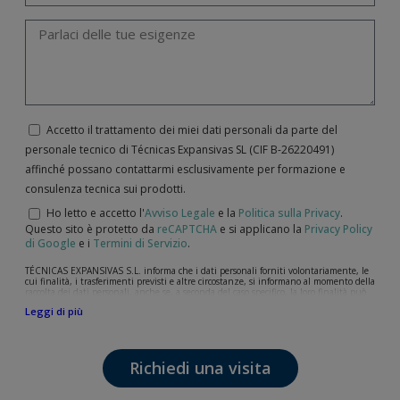
Accetto il trattamento dei miei dati personali da parte del
personale tecnico di Técnicas Expansivas SL (CIF B-­26220491)
affinché possano contattarmi esclusivamente per formazione e
consulenza tecnica sui prodotti.
Ho letto e accetto l'
Avviso Legale
e la
Politica sulla Privacy
.
Questo sito è protetto da
reCAPTCHA
e si applicano la
Privacy Policy
di Google
e i
Termini di Servizio
.
TÉCNICAS EXPANSIVAS S.L. informa che i dati personali forniti volontariamente, le
cui finalità, i trasferimenti previsti e altre circostanze, si informano al momento della
raccolta dei dati personali, anche se, a seconda del caso specifico, la loro finalità può
essere una delle seguenti: la risposta a richieste, reclami o dubbi da lei sollevati, il
Leggi di più
mantenimento della relazione stabilita, la gestione integrale e commerciale dei
clienti, la contabilità e la fatturazione o l'invio di comunicazioni, anche per via
elettronica, di notizie e attività relative a TÉCNICAS EXPANSIVAS S.L.
I dati contenuti nei nostri archivi sono assolutamente confidenziali e saranno
Richiedi una visita
trattati con la massima riservatezza e nel rispetto di tutti i requisiti del
Regolamento Generale sulla Protezione dei Dati (GDPR) del 27 aprile 2016. I dati
rimarranno registrati nei nostri archivi per il tempo necessario allo scopo per il quale
sono stati raccolti. Il periodo durante il quale saranno conservati i dati personali sarà