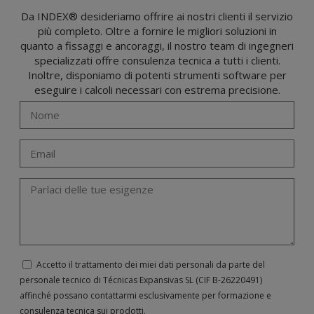
opposizione, cancellazione, limitazione del trattamento o richiesta di portabilità in
conformità con le disposizioni del regolamento generale sulla protezione dei dati
Da INDEX® desideriamo offrire ai nostri clienti il servizio
(GDPR) del 27 aprile 2016 inviando una lettera al responsabile del trattamento:
più completo. Oltre a fornire le migliori soluzioni in
Valentín Gómez, Direttore, insieme a una fotocopia della sua carta d'identità, a
TÉCNICAS EXPANSIVAS SL | P.I. La Portalada II | c/ Segador 13, 26006 | Logroño (La
quanto a fissaggi e ancoraggi, il nostro team di ingegneri
Rioja) o inviando un’email al seguente indirizzo info@indexfix.com.
specializzati offre consulenza tecnica a tutti i clienti.
Inoltre, disponiamo di potenti strumenti software per
eseguire i calcoli necessari con estrema precisione.
Accetto il trattamento dei miei dati personali da parte del
personale tecnico di Técnicas Expansivas SL (CIF B-­26220491)
affinché possano contattarmi esclusivamente per formazione e
consulenza tecnica sui prodotti.