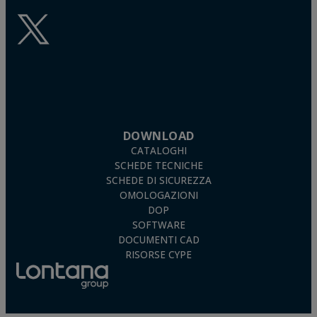
Carichi ridotti:
È disponibile un’ampia gamma di
soluzioni per appendere carichi leggeri in materiali
cavi. I nostri ancoraggi metallici Indemoll, ad esempio,
sono la scelta ideale per oggetti fino a 20 kg, come
estintori o mobili leggeri. Per carichi fino a 6 kg, è
possibile utilizzare ancoraggi Zamak autoperforanti
come TAPLA ME e TAPLA ZK. Per ancorare in modo
sicuro oggetti fino a 3 kg, come apparecchi di
illuminazione, lavagne e pannelli da incasso, è
possibile utilizzare il nostro ancoraggio in nylon
DOWNLOAD
ANCLA.
CATALOGHI
Soffitti
. Per l’installazione in controsoffitti, è
preferibile utilizzare girevoli a gravità, come i modelli
SCHEDE TECNICHE
BA-ES o BA-GA.
SCHEDE DI SICUREZZA
OMOLOGAZIONI
Da INDEX troverete un’ampia scelta di fissaggi per materiali
DOP
cavi.
SOFTWARE
DOCUMENTI CAD
RISORSE CYPE
Potresti essere interessato anche a:
– FISSAGGI IN METALLO
– FISSAGGI CHIMICI
– FISSAGGI IN PLASTICA