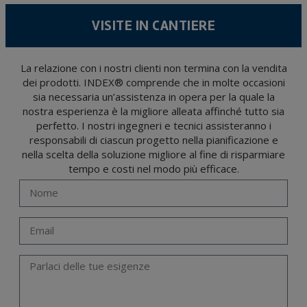
quello stabilito dalla legislazione vigente e sempre per la durate per cui si presta il
servizio per il quale sono stati comunicati.
VISITE IN CANTIERE
Si raccomanda di non inviare dati personali di alto livello secondo la legislazione
sulla protezione dei dati, come quelli relativi alla salute, poiché non vengono
criptati né codificati. Quindi, la responsabilità è di chi li invia.
Gli utenti possono in qualsiasi momento esercitare i loro diritti di accesso, rettifica,
La relazione con i nostri clienti non termina con la vendita
opposizione, cancellazione, limitazione del trattamento o richiesta di portabilità in
dei prodotti. INDEX® comprende che in molte occasioni
conformità con le disposizioni del regolamento generale sulla protezione dei dati
(GDPR) del 27 aprile 2016 inviando una lettera al responsabile del trattamento:
sia necessaria un’assistenza in opera per la quale la
Valentín Gómez, Direttore, insieme a una fotocopia della sua carta d'identità, a
TÉCNICAS EXPANSIVAS SL | P.I. La Portalada II | c/ Segador 13, 26006 | Logroño (La
nostra esperienza è la migliore alleata affinché tutto sia
Rioja) o inviando un’email al seguente indirizzo info@indexfix.com.
perfetto. I nostri ingegneri e tecnici assisteranno i
responsabili di ciascun progetto nella pianificazione e
nella scelta della soluzione migliore al fine di risparmiare
tempo e costi nel modo più efficace.