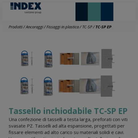
NOVITÀ E IN EVIDENZA
LONTANA GROUP
Prodotti
/
Ancoraggi
/
Fissaggi in plastica
/
TC-SP
/
TC-SP EP
Tassello inchiodabile TC-SP EP
Una confezione di tasselli a testa larga, preforati con viti
svasate PZ. Tasselli ad alta espansione, progettati per
fissare elementi ad alto carico su materiali solidi e cavi.