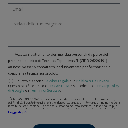
Accetto il trattamento dei miei dati personali da parte del
personale tecnico di Técnicas Expansivas SL (CIF B-­26220491)
affinché possano contattarmi esclusivamente per formazione e
consulenza tecnica sui prodotti.
Ho letto e accetto l'
Avviso Legale
e la
Politica sulla Privacy
.
Questo sito è protetto da
reCAPTCHA
e si applicano la
Privacy Policy
di Google
e i
Termini di Servizio
.
TÉCNICAS EXPANSIVAS S.L. informa che i dati personali forniti volontariamente, le
cui finalità, i trasferimenti previsti e altre circostanze, si informano al momento della
raccolta dei dati personali, anche se, a seconda del caso specifico, la loro finalità può
essere una delle seguenti: la risposta a richieste, reclami o dubbi da lei sollevati, il
Leggi di più
mantenimento della relazione stabilita, la gestione integrale e commerciale dei
clienti, la contabilità e la fatturazione o l'invio di comunicazioni, anche per via
elettronica, di notizie e attività relative a TÉCNICAS EXPANSIVAS S.L.
I dati contenuti nei nostri archivi sono assolutamente confidenziali e saranno