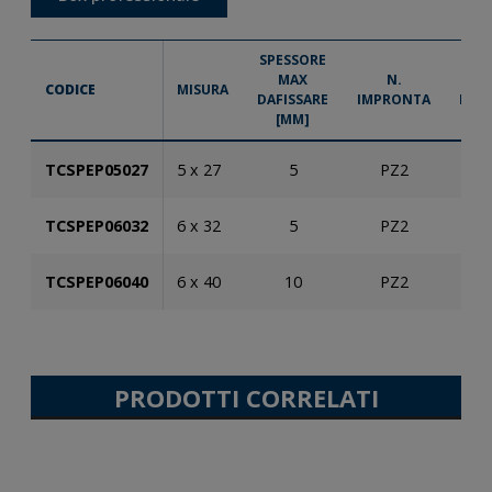
SPESSORE
MAX
N.
P
CODICE
MISURA
DAFISSARE
IMPRONTA
BAR
[MM]
TCSPEP05027
5 x 27
5
PZ2
TCSPEP06032
6 x 32
5
PZ2
TCSPEP06040
6 x 40
10
PZ2
PRODOTTI CORRELATI