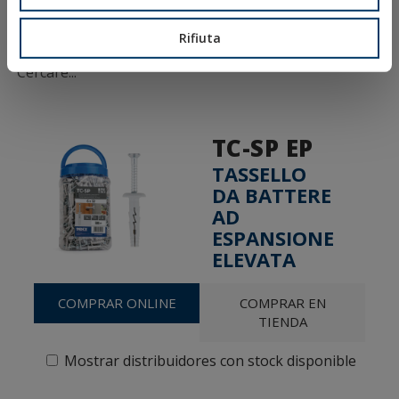
Condizioni di Vendita
Ethical Channel
Rifiuta
TC-SP EP
TASSELLO
DA BATTERE
AD
ESPANSIONE
ELEVATA
COMPRAR ONLINE
COMPRAR EN
TIENDA
Mostrar distribuidores con stock disponible