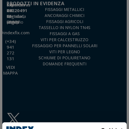
PRODOTTI IN EVIDENZA
Valentín Gómez, Direttore, insieme a una fotocopia della sua carta d'identità, a
Técnicas Expansivas S.L.
TÉCNICAS EXPANSIVAS SL | P.I. La Portalada II | c/ Segador 13, 26006 | Logroño (La
FISSAGGI METALLICI
CIF: B-26220491
Rioja) o inviando un’email al seguente indirizzo info@indexfix.com.
ANCORAGGI CHIMICI
P. I. La Portalada II, C/ Segador, 13
26006 · Logroño (La Rioja) · SPAIN
FISSAGGI AGRICOLI
TASSELLO IN NYLON TN4S
o@indexfix.com
FISSAGGI A GAS
VITI PER CALCESTRUZZO
(+34)
FISSAGGIO PER PANNELLI SOLARI
941
VITI PER LEGNO
272
SCHIUME DI POLIURETANO
131
DOMANDE FREQUENTI
VEDI
MAPPA