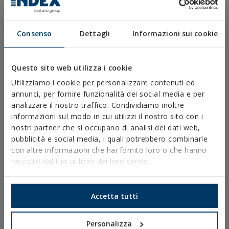
Consenso
Dettagli
Informazioni sui cookie
DOWNLOAD
Questo sito web utilizza i cookie
CATALOGHI
SCHEDE TECNICHE
Utilizziamo i cookie per personalizzare contenuti ed
SCHEDE DI SICUREZZA
annunci, per fornire funzionalità dei social media e per
OMOLOGAZIONI
analizzare il nostro traffico. Condividiamo inoltre
DOP
informazioni sul modo in cui utilizzi il nostro sito con i
SOFTWARE
nostri partner che si occupano di analisi dei dati web,
DOCUMENTI CAD
pubblicità e social media, i quali potrebbero combinarle
RISORSE CYPE
con altre informazioni che hai fornito loro o che hanno
raccolto dal tuo utilizzo dei loro servizi.
Accetta tutti
Avviso Legale
Politica sulla Privacy
Personalizza
Politica sui Cookie