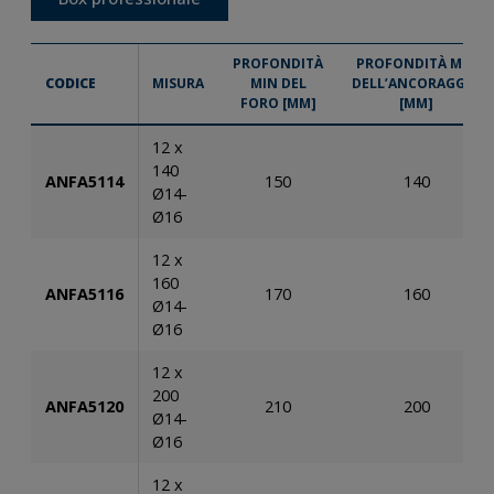
PROFONDITÀ
PROFONDITÀ MIN
CODICE
MISURA
MIN DEL
DELL’ANCORAGGIO
FORO [MM]
[MM]
12 x
140
ANFA5114
150
140
Ø14-
Ø16
12 x
160
ANFA5116
170
160
Ø14-
Ø16
12 x
200
ANFA5120
210
200
Ø14-
Ø16
12 x