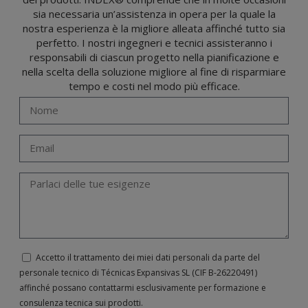
(GDPR) del 27 aprile 2016 inviando una lettera al responsabile del trattamento:
sia necessaria un’assistenza in opera per la quale la
Valentín Gómez, Direttore, insieme a una fotocopia della sua carta d'identità, a
TÉCNICAS EXPANSIVAS SL | P.I. La Portalada II | c/ Segador 13, 26006 | Logroño (La
nostra esperienza è la migliore alleata affinché tutto sia
Rioja) o inviando un’email al seguente indirizzo info@indexfix.com.
perfetto. I nostri ingegneri e tecnici assisteranno i
responsabili di ciascun progetto nella pianificazione e
nella scelta della soluzione migliore al fine di risparmiare
tempo e costi nel modo più efficace.
Accetto il trattamento dei miei dati personali da parte del
personale tecnico di Técnicas Expansivas SL (CIF B-­26220491)
affinché possano contattarmi esclusivamente per formazione e
consulenza tecnica sui prodotti.