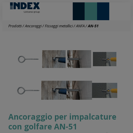
NOVITÀ E IN EVIDENZA
LONTANA GROUP
Prodotti
/
Ancoraggi
/
Fissaggi metallici
/
ANFA
/
AN-51
Ancoraggio per impalcature
con golfare AN-51