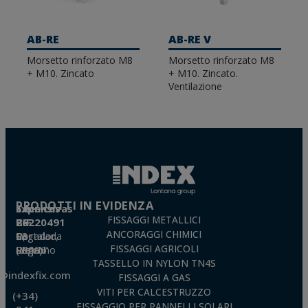
isofoniche, queste ultime particolarmente indicate
quando è necessario garantire l'isolamento acustico
del sistema di ventilazione.
AB-RE
AB-RE V
Morsetto rinforzato M8
Morsetto rinforzato M8
+ M10. Zincato
+ M10. Zincato.
Ventilazione
PRODOTTI IN EVIDENZA
Técnicas Expansivas S.L.
FISSAGGI METALLICI
CIF: B-26220491
ANCORAGGI CHIMICI
P. I. La Portalada II, C/ Segador, 13
26006 · Logroño (La Rioja) · SPAIN
FISSAGGI AGRICOLI
TASSELLO IN NYLON TN4S
o@indexfix.com
FISSAGGI A GAS
VITI PER CALCESTRUZZO
(+34)
FISSAGGIO PER PANNELLI SOLARI