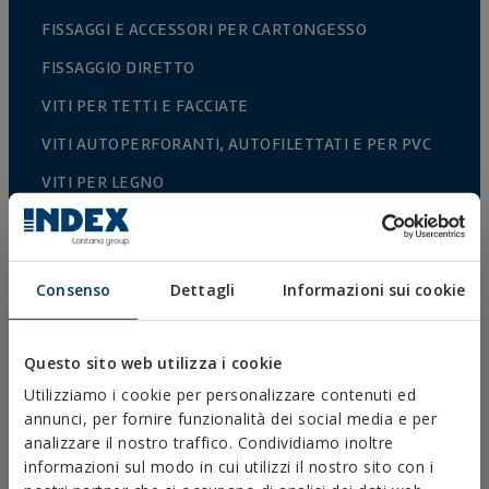
FISSAGGI E ACCESSORI PER CARTONGESSO
FISSAGGIO DIRETTO
VITI PER TETTI E FACCIATE
VITI AUTOPERFORANTI, AUTOFILETTATI E PER PVC
VITI PER LEGNO
CHIODI E GANCI
CONNETTORI PER LEGNO
Consenso
Dettagli
Informazioni sui cookie
BULLONERIA NORMALIZZATA
PUNTE, INSERTI E ACCESSORI
Questo sito web utilizza i cookie
COLLARI METALLICI PESANTI
Utilizziamo i cookie per personalizzare contenuti ed
COLLARI METALLICI LEGGERI
annunci, per fornire funzionalità dei social media e per
analizzare il nostro traffico. Condividiamo inoltre
SISTEMI DI PROTEZIONE ANTINCENDIO
informazioni sul modo in cui utilizzi il nostro sito con i
SUPPORTI PER GRONDAIE