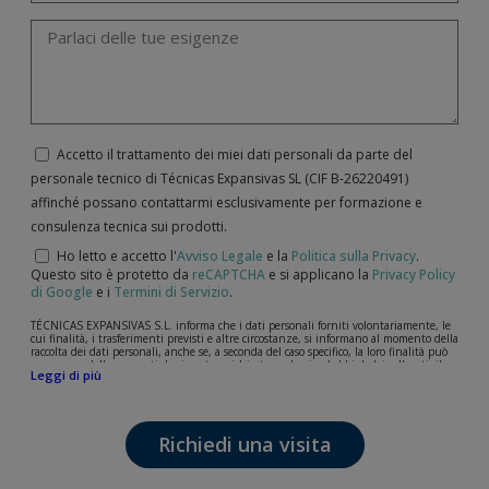
Accetto il trattamento dei miei dati personali da parte del
personale tecnico di Técnicas Expansivas SL (CIF B-­26220491)
affinché possano contattarmi esclusivamente per formazione e
consulenza tecnica sui prodotti.
Ho letto e accetto l'
Avviso Legale
e la
Politica sulla Privacy
.
Questo sito è protetto da
reCAPTCHA
e si applicano la
Privacy Policy
di Google
e i
Termini di Servizio
.
TÉCNICAS EXPANSIVAS S.L. informa che i dati personali forniti volontariamente, le
cui finalità, i trasferimenti previsti e altre circostanze, si informano al momento della
raccolta dei dati personali, anche se, a seconda del caso specifico, la loro finalità può
essere una delle seguenti: la risposta a richieste, reclami o dubbi da lei sollevati, il
Leggi di più
mantenimento della relazione stabilita, la gestione integrale e commerciale dei
clienti, la contabilità e la fatturazione o l'invio di comunicazioni, anche per via
elettronica, di notizie e attività relative a TÉCNICAS EXPANSIVAS S.L.
I dati contenuti nei nostri archivi sono assolutamente confidenziali e saranno
Richiedi una visita
trattati con la massima riservatezza e nel rispetto di tutti i requisiti del
Regolamento Generale sulla Protezione dei Dati (GDPR) del 27 aprile 2016. I dati
rimarranno registrati nei nostri archivi per il tempo necessario allo scopo per il quale
sono stati raccolti. Il periodo durante il quale saranno conservati i dati personali sarà