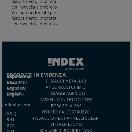
fibrocemento, montata
con rondella a ombrello.
Vite autoperforante per
fibrocemento, montata
con rondella a ombrello
PRODOTTI IN EVIDENZA
Técnicas Expansivas S.L.
FISSAGGI METALLICI
CIF: B-26220491
ANCORAGGI CHIMICI
P. I. La Portalada II, C/ Segador, 13
26006 · Logroño (La Rioja) · SPAIN
FISSAGGI AGRICOLI
TASSELLO IN NYLON TN4S
o@indexfix.com
FISSAGGI A GAS
VITI PER CALCESTRUZZO
(+34)
FISSAGGIO PER PANNELLI SOLARI
941
VITI PER LEGNO
272
SCHIUME DI POLIURETANO
131