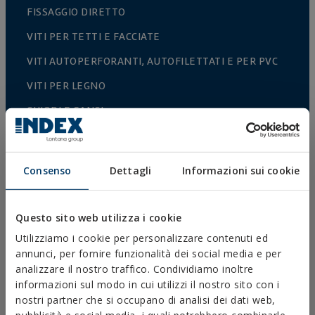
FISSAGGIO DIRETTO
VITI PER TETTI E FACCIATE
VITI AUTOPERFORANTI, AUTOFILETTATI E PER PVC
VITI PER LEGNO
CHIODI E GANCI
CONNETTORI PER LEGNO
BULLONERIA NORMALIZZATA
Consenso
Dettagli
Informazioni sui cookie
PUNTE, INSERTI E ACCESSORI
COLLARI METALLICI PESANTI
Questo sito web utilizza i cookie
COLLARI METALLICI LEGGERI
Utilizziamo i cookie per personalizzare contenuti ed
annunci, per fornire funzionalità dei social media e per
SISTEMI DI PROTEZIONE ANTINCENDIO
analizzare il nostro traffico. Condividiamo inoltre
SUPPORTI PER GRONDAIE
informazioni sul modo in cui utilizzi il nostro sito con i
nostri partner che si occupano di analisi dei dati web,
FASCETTE E ACCESSORI IN PLASTICA