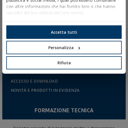
pubblicità e social media, i quali potrebbero combinarle
con altre informazioni che hai fornito loro o che hanno
PROFILI E SUPPORTI
raccolto dal tuo utilizzo dei loro servizi.
SISTEMI DI INSTALLAZIONE E FISSAGGIO PER
PANNELLI SOLARI
Accetta tutti
BARRE FILETTATE E ACCESSORI DI FISSAGGIO
FISSAGGI PER SANITARI E CLIMATIZZAZIONE
Personalizza
SELF-SERVICE
Rifiuta
CATALOGO ONLINE
ACCESSO E DOWNLOAD
NOVITÀ E PRODOTTI IN EVIDENZA
FORMAZIONE TECNICA
Il nostro reparto di ingegneria mette a disposizione