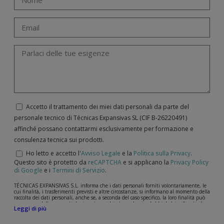
Accetto il trattamento dei miei dati personali da parte del
personale tecnico di Técnicas Expansivas SL (CIF B-­26220491)
affinché possano contattarmi esclusivamente per formazione e
consulenza tecnica sui prodotti.
Ho letto e accetto l'
Avviso Legale
e la
Politica sulla Privacy
.
Questo sito è protetto da
reCAPTCHA
e si applicano la
Privacy Policy
di Google
e i
Termini di Servizio
.
TÉCNICAS EXPANSIVAS S.L. informa che i dati personali forniti volontariamente, le
cui finalità, i trasferimenti previsti e altre circostanze, si informano al momento della
raccolta dei dati personali, anche se, a seconda del caso specifico, la loro finalità può
essere una delle seguenti: la risposta a richieste, reclami o dubbi da lei sollevati, il
Leggi di più
mantenimento della relazione stabilita, la gestione integrale e commerciale dei
clienti, la contabilità e la fatturazione o l'invio di comunicazioni, anche per via
elettronica, di notizie e attività relative a TÉCNICAS EXPANSIVAS S.L.