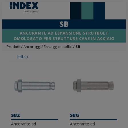
NOVITÀ E IN EVIDENZA
LONTANA GROUP
SB
ANCORANTE AD ESPANSIONE STRUTBOLT
OMOLOGATO PER STRUTTURE CAVE IN ACCIAIO
Prodotti
/
Ancoraggi
/
Fissaggi metallici
/
SB
Filtro
SBZ
SBG
Ancorante ad
Ancorante ad