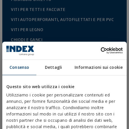
VITI PER TETTI E FACCIATE
VITI AUTOPERFORANTI, AUTOFILETTATI E PER PVC
VITI PER LEGNO
CHIODI E GANCI
CONNETTORI PER LEGNO
BULLONERIA NORMALIZZATA
Consenso
Dettagli
Informazioni sui cookie
PUNTE, INSERTI E ACCESSORI
COLLARI METALLICI PESANTI
Questo sito web utilizza i cookie
COLLARI METALLICI LEGGERI
Utilizziamo i cookie per personalizzare contenuti ed
SISTEMI DI PROTEZIONE ANTINCENDIO
annunci, per fornire funzionalità dei social media e per
analizzare il nostro traffico. Condividiamo inoltre
SUPPORTI PER GRONDAIE
informazioni sul modo in cui utilizzi il nostro sito con i
nostri partner che si occupano di analisi dei dati web,
FASCETTE E ACCESSORI IN PLASTICA
pubblicità e social media, i quali potrebbero combinarle