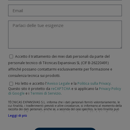
Accetto il trattamento dei miei dati personali da parte del
personale tecnico di Técnicas Expansivas SL (CIF B-­26220491)
affinché possano contattarmi esclusivamente per formazione e
consulenza tecnica sui prodotti.
Ho letto e accetto l'
Avviso Legale
e la
Politica sulla Privacy
.
Questo sito è protetto da
reCAPTCHA
e si applicano la
Privacy Policy
di Google
e i
Termini di Servizio
.
TÉCNICAS EXPANSIVAS S.L. informa che i dati personali forniti volontariamente, le
cui finalità, i trasferimenti previsti e altre circostanze, si informano al momento della
raccolta dei dati personali, anche se, a seconda del caso specifico, la loro finalità può
essere una delle seguenti: la risposta a richieste, reclami o dubbi da lei sollevati, il
Leggi di più
mantenimento della relazione stabilita, la gestione integrale e commerciale dei
clienti, la contabilità e la fatturazione o l'invio di comunicazioni, anche per via
elettronica, di notizie e attività relative a TÉCNICAS EXPANSIVAS S.L.
I dati contenuti nei nostri archivi sono assolutamente confidenziali e saranno