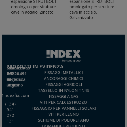
espansione STRUTBOLT
espansione STRUTBOLT
omologato per strutture
omologato per strutture
cave in acciaio. Zincato
cave in acciaio.
Galvanizzato
PRODOTTI IN EVIDENZA
Técnicas Expansivas S.L.
FISSAGGI METALLICI
CIF: B-26220491
ANCORAGGI CHIMICI
P. I. La Portalada II, C/ Segador, 13
26006 · Logroño (La Rioja) · SPAIN
FISSAGGI AGRICOLI
TASSELLO IN NYLON TN4S
o@indexfix.com
FISSAGGI A GAS
VITI PER CALCESTRUZZO
(+34)
FISSAGGIO PER PANNELLI SOLARI
941
VITI PER LEGNO
272
SCHIUME DI POLIURETANO
131
DOMANDE FREQUENTI