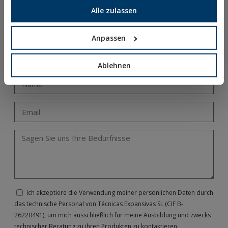
Alle zulassen
Unsere Technikabteilung bietet Ihnen spezifische und
individuell gestaltete Schulungen zu den verschiedenen
Themen rund um die Welt der Befestigungen:
Anpassen
metallische und chemische Befestigungen,
Montagesysteme, Vorschriften, Durchführung von
Ablehnen
Berechnungen, usw.
Ich akzeptiere die Verwendung meiner persönlichen Daten durch
das technische Personal von Técnicas Expansivas SL (CIF B-
26220491), um mich ausschließlich für meine Ausbildung und zwecks
technischer Beratung zu ihren Produkten zu kontaktieren.