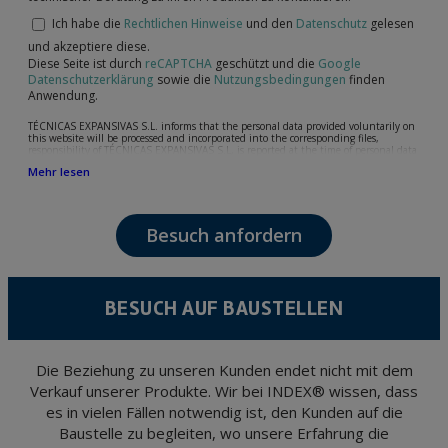
Ich habe die
Rechtlichen Hinweise
und den
Datenschutz
gelesen
und akzeptiere diese.
Diese Seite ist durch
reCAPTCHA
geschützt und die
Google
Datenschutzerklärung
sowie die
Nutzungsbedingungen
finden
Anwendung.
TÉCNICAS EXPANSIVAS S.L. informs that the personal data provided voluntarily on
this website will be processed and incorporated into the corresponding files,
responsibility of TÉCNICAS EXPANSIVAS S.L, is reported at the time of personal data
collection, although, according to the specific case, its purpose may be any of the
Mehr lesen
following: attention to your referred request, complaint or question, established
relationship maintenance, comprehensive and commercial customer management,
accounting and billing or sending communications, including electronic media,
news and activities related to TÉCNICAS EXPANSIVAS S.L.
Besuch anfordern
The data in our files are strictly confidential and shall be treated with the utmost
confidentiality and shall comply with all the requirements provided for the General
Data Protection Regulation (GDPR) 2016.
According to Data Protection legislation, you are strongly advised not to send high-
level personal data, such as those relating to health, as they are not encoded or
BESUCH AUF BAUSTELLEN
encrypted. Should these details be sent, it is done so under your sole responsibility.
The user may at any time exercise their rights of access, rectification, cancellation
and opposition under the provisions of the General Data Protection Regulation
(GDPR) 2016 by sending a letter together with a photocopy of your ID, to P.I. La
Portalada II | c/ Segador 13, 26006 | Logroño (La Rioja).
Die Beziehung zu unseren Kunden endet nicht mit dem
Verkauf unserer Produkte. Wir bei INDEX® wissen, dass
es in vielen Fällen notwendig ist, den Kunden auf die
Baustelle zu begleiten, wo unsere Erfahrung die