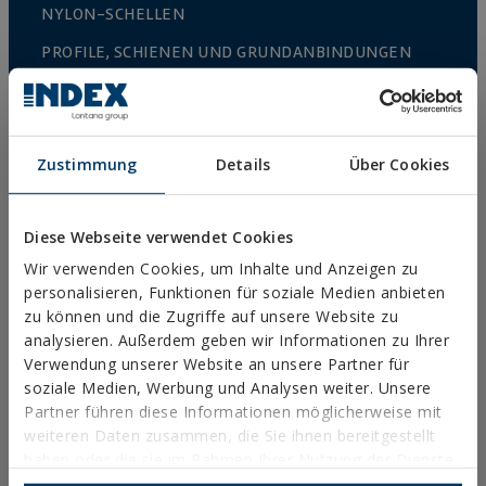
NYLON-SCHELLEN
PROFILE, SCHIENEN UND GRUNDANBINDUNGEN
INSTALLATIONSSYSTEME UND BEFESTIGUNGEN FÜR
SOLARMODULE
GEWINDESTANGEN UND BEFESTIGUNGSZUBEHÖR
Zustimmung
Details
Über Cookies
SANITÄR-UND KLIMAANLAGENBEFESTIGUNG
DIY
Diese Webseite verwendet Cookies
Wir verwenden Cookies, um Inhalte und Anzeigen zu
personalisieren, Funktionen für soziale Medien anbieten
ONLINE-KATALOG
zu können und die Zugriffe auf unsere Website zu
ZUGRIFF ZU DOWNLOADS
analysieren. Außerdem geben wir Informationen zu Ihrer
Verwendung unserer Website an unsere Partner für
NEUHEITEN UND HIGHLIGHTS
soziale Medien, Werbung und Analysen weiter. Unsere
Partner führen diese Informationen möglicherweise mit
weiteren Daten zusammen, die Sie ihnen bereitgestellt
TECHNISCHE AUSBILDUNG
haben oder die sie im Rahmen Ihrer Nutzung der Dienste
gesammelt haben.