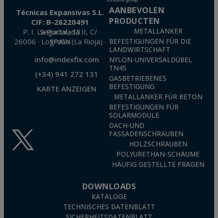
AANBEVOLEN
Técnicas Expansivas S.L.
PRODUCTEN
CIF: B-26220491
P. I. La Portalada II, C/ Segador, 13
METALLANKER
26006 · Logroño (La Rioja) · SPAIN
BEFESTIGUNGEN FÜR DIE
LANDWIRTSCHAFT
info@indexfix.com
NYLON-UNIVERSALDÜBEL
TN4S
(+34) 941 272 131
GASBETRIEBENES
BEFESTIGUNG
KARTE ANZEIGEN
METALLANKER FÜR BETON
BEFESTIGUNGEN FÜR
SOLARMODULE
DACH-UND
FASSADENSCHRAUBEN
HOLZSCHRAUBEN
POLYURETHAN-SCHÄUME
HÄUFIG GESTELLTE FRAGEN
DOWNLOADS
KATALOGE
TECHNISCHES DATENBLATT
SICHERHEITSDATENBLATT