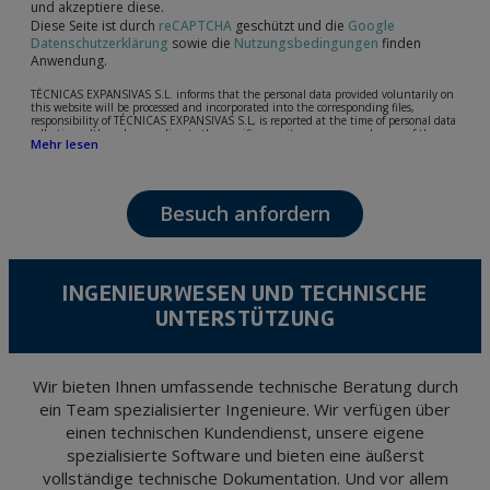
und akzeptiere diese.
Diese Seite ist durch
reCAPTCHA
geschützt und die
Google
Datenschutzerklärung
sowie die
Nutzungsbedingungen
finden
Anwendung.
TÉCNICAS EXPANSIVAS S.L. informs that the personal data provided voluntarily on
this website will be processed and incorporated into the corresponding files,
responsibility of TÉCNICAS EXPANSIVAS S.L, is reported at the time of personal data
collection, although, according to the specific case, its purpose may be any of the
Mehr lesen
following: attention to your referred request, complaint or question, established
relationship maintenance, comprehensive and commercial customer management,
accounting and billing or sending communications, including electronic media,
news and activities related to TÉCNICAS EXPANSIVAS S.L.
Besuch anfordern
The data in our files are strictly confidential and shall be treated with the utmost
confidentiality and shall comply with all the requirements provided for the General
Data Protection Regulation (GDPR) 2016.
According to Data Protection legislation, you are strongly advised not to send high-
level personal data, such as those relating to health, as they are not encoded or
INGENIEURWESEN UND TECHNISCHE
encrypted. Should these details be sent, it is done so under your sole responsibility.
UNTERSTÜTZUNG
The user may at any time exercise their rights of access, rectification, cancellation
and opposition under the provisions of the General Data Protection Regulation
(GDPR) 2016 by sending a letter together with a photocopy of your ID, to P.I. La
Portalada II | c/ Segador 13, 26006 | Logroño (La Rioja).
Wir bieten Ihnen umfassende technische Beratung durch
ein Team spezialisierter Ingenieure. Wir verfügen über
einen technischen Kundendienst, unsere eigene
spezialisierte Software und bieten eine äußerst
vollständige technische Dokumentation. Und vor allem