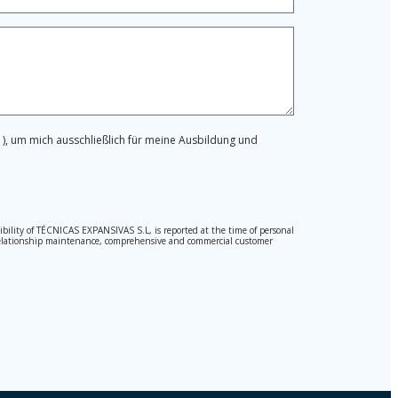
), um mich ausschließlich für meine Ausbildung und
ibility of TÉCNICAS EXPANSIVAS S.L, is reported at the time of personal
hed relationship maintenance, comprehensive and commercial customer
l Data Protection Regulation (GDPR) 2016.
pted. Should these details be sent, it is done so under your sole
) 2016 by sending a letter together with a photocopy of your ID, to P.I.