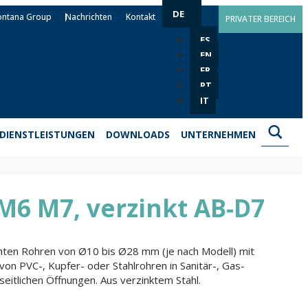
DE
ontana Group
Nachrichten
Kontakt
PRIVATER BEREICH
ES
EN
FR
PT
IT
DIENSTLEISTUNGEN
DOWNLOADS
UNTERNEHMEN
M6 M7, verzinkt AB-D7
chten Rohren von Ø10 bis Ø28 mm (je nach Modell) mit
 von PVC-, Kupfer- oder Stahlrohren in Sanitär-, Gas-
seitlichen Öffnungen. Aus verzinktem Stahl.