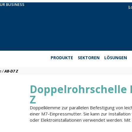
OUR BUSINESS
L
PRODUKTE
SEKTOREN
LÖSUNGEN
e
/
AB-D7 Z
Doppelrohrschelle 
Z
Doppelklemme zur parallelen Befestigung von lei
einer M7-Einpressmutter. Sie kann zur Installation
oder Elektroinstallationen verwendet werden. Mit 