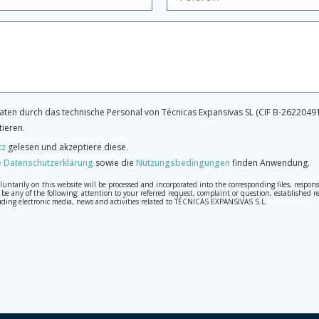
ten durch das technische Personal von Técnicas Expansivas SL (CIF B-26220491
tieren.
tz
gelesen und akzeptiere diese.
 Datenschutzerklärung
sowie die
Nutzungsbedingungen
finden Anwendung.
tarily on this website will be processed and incorporated into the corresponding files, respons
may be any of the following: attention to your referred request, complaint or question, establis
ding electronic media, news and activities related to TÉCNICAS EXPANSIVAS S.L.
th the utmost confidentiality and shall comply with all the requirements provided for the Genera
o send high-level personal data, such as those relating to health, as they are not encoded or encry
 cancellation and opposition under the provisions of the General Data Protection Regulation (GDPR