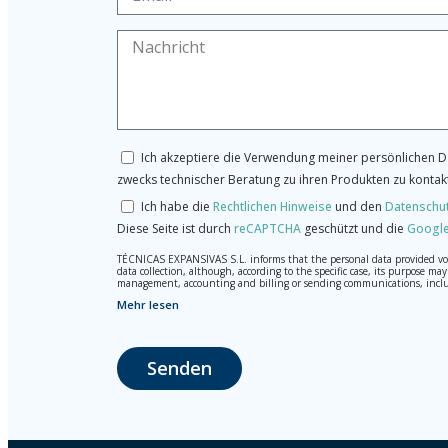
Ich akzeptiere die Verwendung meiner persönlichen Da
zwecks technischer Beratung zu ihren Produkten zu kontak
Ich habe die
Rechtlichen Hinweise
und den
Datenschu
Diese Seite ist durch
reCAPTCHA
geschützt und die
Google
TÉCNICAS EXPANSIVAS S.L. informs that the personal data provided volun
data collection, although, according to the specific case, its purpose 
management, accounting and billing or sending communications, inclu
Mehr lesen
The data in our files are strictly confidential and shall be treated wi
According to Data Protection legislation, you are strongly advised not t
responsibility.
Senden
The user may at any time exercise their rights of access, rectification,
La Portalada II | c/ Segador 13, 26006 | Logroño (La Rioja).