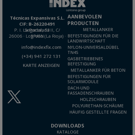
Portalada II | c/ Segador 13, 26006 | Logroño (La Rioja).
AANBEVOLEN
Técnicas Expansivas S.L.
PRODUCTEN
CIF: B-26220491
P. I. La Portalada II, C/ Segador, 13
METALLANKER
26006 · Logroño (La Rioja) · SPAIN
BEFESTIGUNGEN FÜR DIE
LANDWIRTSCHAFT
info@indexfix.com
NYLON-UNIVERSALDÜBEL
TN4S
(+34) 941 272 131
GASBETRIEBENES
BEFESTIGUNG
KARTE ANZEIGEN
METALLANKER FÜR BETON
BEFESTIGUNGEN FÜR
SOLARMODULE
DACH-UND
FASSADENSCHRAUBEN
HOLZSCHRAUBEN
POLYURETHAN-SCHÄUME
HÄUFIG GESTELLTE FRAGEN
DOWNLOADS
KATALOGE