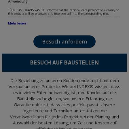
Anwendung.
TÉCNICAS EXPANSIVAS S.L. informs that the personal data provided voluntarily on
this website will be processed and incorporated into the corresponding files,
responsibility of TÉCNICAS EXPANSIVAS S.L, is reported at the time of personal data
collection, although, according to the specific case, its purpose may be any of the
Mehr lesen
following: attention to your referred request, complaint or question, established
relationship maintenance, comprehensive and commercial customer management,
accounting and billing or sending communications, including electronic media,
news and activities related to TÉCNICAS EXPANSIVAS S.L.
Besuch anfordern
The data in our files are strictly confidential and shall be treated with the utmost
confidentiality and shall comply with all the requirements provided for the General
Data Protection Regulation (GDPR) 2016.
According to Data Protection legislation, you are strongly advised not to send high-
level personal data, such as those relating to health, as they are not encoded or
BESUCH AUF BAUSTELLEN
encrypted. Should these details be sent, it is done so under your sole responsibility.
The user may at any time exercise their rights of access, rectification, cancellation
and opposition under the provisions of the General Data Protection Regulation
(GDPR) 2016 by sending a letter together with a photocopy of your ID, to P.I. La
Portalada II | c/ Segador 13, 26006 | Logroño (La Rioja).
Die Beziehung zu unseren Kunden endet nicht mit dem
Verkauf unserer Produkte. Wir bei INDEX® wissen, dass
es in vielen Fällen notwendig ist, den Kunden auf die
Baustelle zu begleiten, wo unsere Erfahrung die
Garantie dafür ist, dass alles perfekt passt. Unsere
Ingenieure und Techniker unterstützen die
Verantwortlichen für jedes Projekt bei der Planung und
Auswahl der besten Lösung, um Zeit und Kosten auf
effektivste Weise zu sparen.