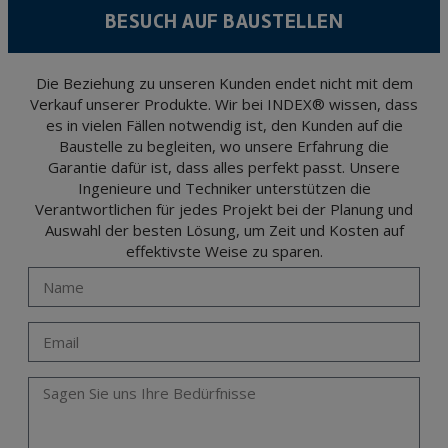
level personal data, such as those relating to health, as they are not encoded or
BESUCH AUF BAUSTELLEN
encrypted. Should these details be sent, it is done so under your sole responsibility.
The user may at any time exercise their rights of access, rectification, cancellation
and opposition under the provisions of the General Data Protection Regulation
(GDPR) 2016 by sending a letter together with a photocopy of your ID, to P.I. La
Portalada II | c/ Segador 13, 26006 | Logroño (La Rioja).
Die Beziehung zu unseren Kunden endet nicht mit dem
Verkauf unserer Produkte. Wir bei INDEX® wissen, dass
es in vielen Fällen notwendig ist, den Kunden auf die
Baustelle zu begleiten, wo unsere Erfahrung die
Garantie dafür ist, dass alles perfekt passt. Unsere
Ingenieure und Techniker unterstützen die
Verantwortlichen für jedes Projekt bei der Planung und
Auswahl der besten Lösung, um Zeit und Kosten auf
effektivste Weise zu sparen.