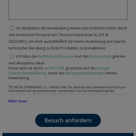
Ich akzeptiere die Verwendung meiner persönlichen Daten durch
das technische Personal von Técnicas Expansivas SL (CIF B-
26220491), um mich ausschließlich für meine Ausbildung und zwecks
technischer Beratung zu ihren Produkten zu kontaktieren.
Ich habe die
Rechtlichen Hinweise
und den
Datenschutz
gelesen
und akzeptiere diese.
Diese Seite ist durch
reCAPTCHA
geschützt und die
Google
Datenschutzerklärung
sowie die
Nutzungsbedingungen
finden
Anwendung.
TÉCNICAS EXPANSIVAS S.L. informs that the personal data provided voluntarily on
this website will be processed and incorporated into the corresponding files,
responsibility of TÉCNICAS EXPANSIVAS S.L, is reported at the time of personal data
collection, although, according to the specific case, its purpose may be any of the
Mehr lesen
following: attention to your referred request, complaint or question, established
relationship maintenance, comprehensive and commercial customer management,
accounting and billing or sending communications, including electronic media,
news and activities related to TÉCNICAS EXPANSIVAS S.L.
Besuch anfordern
The data in our files are strictly confidential and shall be treated with the utmost
confidentiality and shall comply with all the requirements provided for the General
Data Protection Regulation (GDPR) 2016.
According to Data Protection legislation, you are strongly advised not to send high-