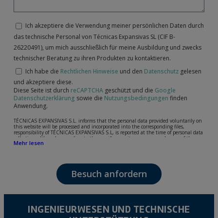
Ich akzeptiere die Verwendung meiner persönlichen Daten durch
das technische Personal von Técnicas Expansivas SL (CIF B-
26220491), um mich ausschließlich für meine Ausbildung und zwecks
technischer Beratung zu ihren Produkten zu kontaktieren.
Ich habe die
Rechtlichen Hinweise
und den
Datenschutz
gelesen
und akzeptiere diese.
Diese Seite ist durch
reCAPTCHA
geschützt und die
Google
Datenschutzerklärung
sowie die
Nutzungsbedingungen
finden
Anwendung.
TÉCNICAS EXPANSIVAS S.L. informs that the personal data provided voluntarily on
this website will be processed and incorporated into the corresponding files,
responsibility of TÉCNICAS EXPANSIVAS S.L, is reported at the time of personal data
collection, although, according to the specific case, its purpose may be any of the
Mehr lesen
following: attention to your referred request, complaint or question, established
relationship maintenance, comprehensive and commercial customer management,
accounting and billing or sending communications, including electronic media,
news and activities related to TÉCNICAS EXPANSIVAS S.L.
Besuch anfordern
The data in our files are strictly confidential and shall be treated with the utmost
confidentiality and shall comply with all the requirements provided for the General
Data Protection Regulation (GDPR) 2016.
According to Data Protection legislation, you are strongly advised not to send high-
level personal data, such as those relating to health, as they are not encoded or
INGENIEURWESEN UND TECHNISCHE
encrypted. Should these details be sent, it is done so under your sole responsibility.