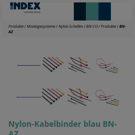
NEUHEITEN UND HIGHLIGHTS
Produkte
/
Montagesysteme
/
Nylon-Schellen
/
BN-CO
/
Produkte
/
BN-
AZ
Nylon-Kabelbinder blau BN-
AZ