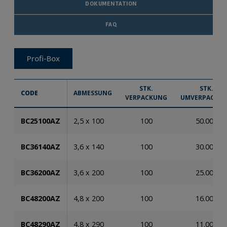
DOKUMENTATION
FAQ
Profi-Box
STK.
STK.
CODE
ABMESSUNG
VERPACKUNG
UMVERPACKU
BC25100AZ
2,5 x 100
100
50.000
BC36140AZ
3,6 x 140
100
30.000
BC36200AZ
3,6 x 200
100
25.000
BC48200AZ
4,8 x 200
100
16.000
BC48290AZ
4,8 x 290
100
11.000