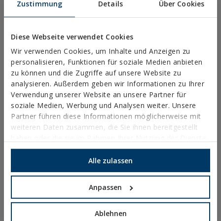
Zustimmung
Details
Über Cookies
Rechtliche Hinweise
Datenschutz
Diese Webseite verwendet Cookies
Verwendung von Cookies
Wir verwenden Cookies, um Inhalte und Anzeigen zu
Allgemeine Geschäftsbedingungen
personalisieren, Funktionen für soziale Medien anbieten
Ethischer Kanal
zu können und die Zugriffe auf unsere Website zu
analysieren. Außerdem geben wir Informationen zu Ihrer
Verwendung unserer Website an unsere Partner für
soziale Medien, Werbung und Analysen weiter. Unsere
Partner führen diese Informationen möglicherweise mit
weiteren Daten zusammen, die Sie ihnen bereitgestellt
BN-AZ
haben oder die sie im Rahmen Ihrer Nutzung der Dienste
FARBIGE
gesammelt haben.
KABELBINDER
Alle zulassen
Anpassen
COMPRAR ONLINE
COMPRAR EN
Ablehnen