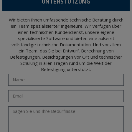
UNTERSTÜTZUNG
The user may at any time exercise their rights of access, rectification, cancellation
and opposition under the provisions of the General Data Protection Regulation
(GDPR) 2016 by sending a letter together with a photocopy of your ID, to P.I. La
Portalada II | c/ Segador 13, 26006 | Logroño (La Rioja).
Wir bieten Ihnen umfassende technische Beratung durch
ein Team spezialisierter Ingenieure. Wir verfügen über
einen technischen Kundendienst, unsere eigene
spezialisierte Software und bieten eine äußerst
vollständige technische Dokumentation. Und vor allem
ein Team, das Sie bei Entwurf, Berechnung von
Befestigungen, Besichtigungen vor Ort und technischer
Schulung in allen Fragen rund um die Welt der
Befestigung unterstützt.