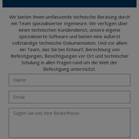
and opposition under the provisions of the General Data Protection Regulation
(GDPR) 2016 by sending a letter together with a photocopy of your ID, to P.I. La
Portalada II | c/ Segador 13, 26006 | Logroño (La Rioja).
Wir bieten Ihnen umfassende technische Beratung durch
ein Team spezialisierter Ingenieure. Wir verfügen über
einen technischen Kundendienst, unsere eigene
spezialisierte Software und bieten eine äußerst
vollständige technische Dokumentation. Und vor allem
ein Team, das Sie bei Entwurf, Berechnung von
Befestigungen, Besichtigungen vor Ort und technischer
Schulung in allen Fragen rund um die Welt der
Befestigung unterstützt.