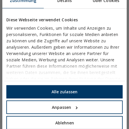
Zustimmung
Details
Über Cookies
Rechtliche Hinweise
Datenschutz
Diese Webseite verwendet Cookies
Verwendung von Cookies
Wir verwenden Cookies, um Inhalte und Anzeigen zu
Allgemeine Geschäftsbedingungen
personalisieren, Funktionen für soziale Medien anbieten
Ethischer Kanal
zu können und die Zugriffe auf unsere Website zu
analysieren. Außerdem geben wir Informationen zu Ihrer
Verwendung unserer Website an unsere Partner für
soziale Medien, Werbung und Analysen weiter. Unsere
Partner führen diese Informationen möglicherweise mit
BN-RO
weiteren Daten zusammen, die Sie ihnen bereitgestellt
haben oder die sie im Rahmen Ihrer Nutzung der Dienste
FARBIGE
gesammelt haben.
KABELBINDER
Alle zulassen
Anpassen
COMPRAR ONLINE
COMPRAR EN
Ablehnen
TIENDA