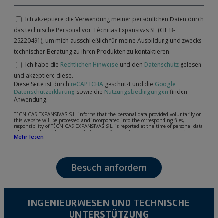
Ich akzeptiere die Verwendung meiner persönlichen Daten durch
das technische Personal von Técnicas Expansivas SL (CIF B-
26220491), um mich ausschließlich für meine Ausbildung und zwecks
technischer Beratung zu ihren Produkten zu kontaktieren.
Ich habe die
Rechtlichen Hinweise
und den
Datenschutz
gelesen
und akzeptiere diese.
Diese Seite ist durch
reCAPTCHA
geschützt und die
Google
Datenschutzerklärung
sowie die
Nutzungsbedingungen
finden
Anwendung.
TÉCNICAS EXPANSIVAS S.L. informs that the personal data provided voluntarily on
this website will be processed and incorporated into the corresponding files,
responsibility of TÉCNICAS EXPANSIVAS S.L, is reported at the time of personal data
collection, although, according to the specific case, its purpose may be any of the
Mehr lesen
following: attention to your referred request, complaint or question, established
relationship maintenance, comprehensive and commercial customer management,
accounting and billing or sending communications, including electronic media,
news and activities related to TÉCNICAS EXPANSIVAS S.L.
Besuch anfordern
The data in our files are strictly confidential and shall be treated with the utmost
confidentiality and shall comply with all the requirements provided for the General
Data Protection Regulation (GDPR) 2016.
According to Data Protection legislation, you are strongly advised not to send high-
level personal data, such as those relating to health, as they are not encoded or
INGENIEURWESEN UND TECHNISCHE
encrypted. Should these details be sent, it is done so under your sole responsibility.
UNTERSTÜTZUNG
The user may at any time exercise their rights of access, rectification, cancellation