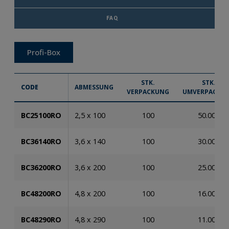
FAQ
Profi-Box
STK.
STK.
CODE
ABMESSUNG
VERPACKUNG
UMVERPACKU
BC25100RO
2,5 x 100
100
50.000
BC36140RO
3,6 x 140
100
30.000
BC36200RO
3,6 x 200
100
25.000
BC48200RO
4,8 x 200
100
16.000
BC48290RO
4,8 x 290
100
11.000