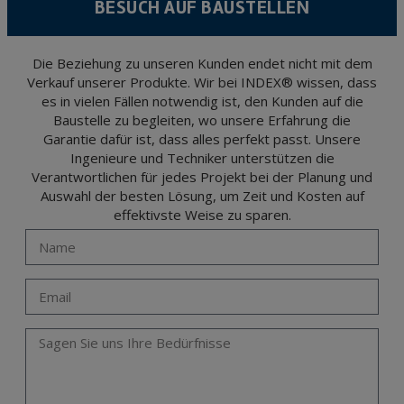
BESUCH AUF BAUSTELLEN
encrypted. Should these details be sent, it is done so under your sole responsibility.
The user may at any time exercise their rights of access, rectification, cancellation
and opposition under the provisions of the General Data Protection Regulation
(GDPR) 2016 by sending a letter together with a photocopy of your ID, to P.I. La
Portalada II | c/ Segador 13, 26006 | Logroño (La Rioja).
Die Beziehung zu unseren Kunden endet nicht mit dem
Verkauf unserer Produkte. Wir bei INDEX® wissen, dass
es in vielen Fällen notwendig ist, den Kunden auf die
Baustelle zu begleiten, wo unsere Erfahrung die
Garantie dafür ist, dass alles perfekt passt. Unsere
Ingenieure und Techniker unterstützen die
Verantwortlichen für jedes Projekt bei der Planung und
Auswahl der besten Lösung, um Zeit und Kosten auf
effektivste Weise zu sparen.