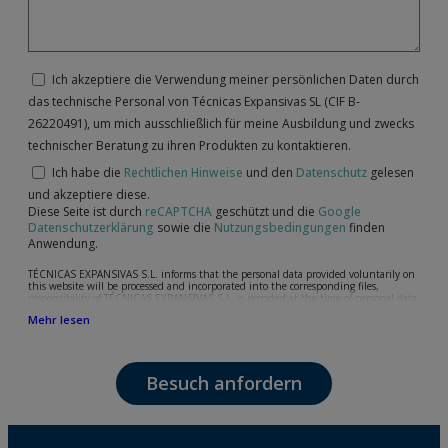
Ich akzeptiere die Verwendung meiner persönlichen Daten durch
das technische Personal von Técnicas Expansivas SL (CIF B-
26220491), um mich ausschließlich für meine Ausbildung und zwecks
technischer Beratung zu ihren Produkten zu kontaktieren.
Ich habe die
Rechtlichen Hinweise
und den
Datenschutz
gelesen
und akzeptiere diese.
Diese Seite ist durch
reCAPTCHA
geschützt und die
Google
Datenschutzerklärung
sowie die
Nutzungsbedingungen
finden
Anwendung.
TÉCNICAS EXPANSIVAS S.L. informs that the personal data provided voluntarily on
this website will be processed and incorporated into the corresponding files,
responsibility of TÉCNICAS EXPANSIVAS S.L, is reported at the time of personal data
collection, although, according to the specific case, its purpose may be any of the
Mehr lesen
following: attention to your referred request, complaint or question, established
relationship maintenance, comprehensive and commercial customer management,
accounting and billing or sending communications, including electronic media,
news and activities related to TÉCNICAS EXPANSIVAS S.L.
Besuch anfordern
The data in our files are strictly confidential and shall be treated with the utmost
confidentiality and shall comply with all the requirements provided for the General
Data Protection Regulation (GDPR) 2016.
According to Data Protection legislation, you are strongly advised not to send high-
level personal data, such as those relating to health, as they are not encoded or