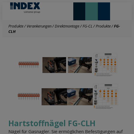
NEUHEITEN UND HIGHLIGHTS
Produkte
/
Verankerungen
/
Direktmontage
/
FG-CL
/
Produkte
/
FG-
CLH
Hartstoffnägel FG-CLH
Nägel für Gasnagler. Sie ermöglichen Befestigungen auf