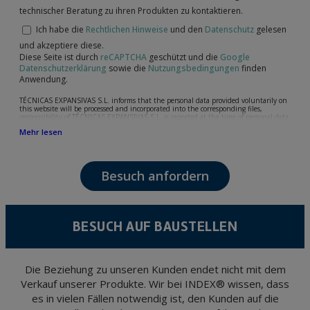
technischer Beratung zu ihren Produkten zu kontaktieren.
Ich habe die
Rechtlichen Hinweise
und den
Datenschutz
gelesen
und akzeptiere diese.
Diese Seite ist durch
reCAPTCHA
geschützt und die
Google
Datenschutzerklärung
sowie die
Nutzungsbedingungen
finden
Anwendung.
TÉCNICAS EXPANSIVAS S.L. informs that the personal data provided voluntarily on
this website will be processed and incorporated into the corresponding files,
responsibility of TÉCNICAS EXPANSIVAS S.L, is reported at the time of personal data
collection, although, according to the specific case, its purpose may be any of the
Mehr lesen
following: attention to your referred request, complaint or question, established
relationship maintenance, comprehensive and commercial customer management,
accounting and billing or sending communications, including electronic media,
news and activities related to TÉCNICAS EXPANSIVAS S.L.
Besuch anfordern
The data in our files are strictly confidential and shall be treated with the utmost
confidentiality and shall comply with all the requirements provided for the General
Data Protection Regulation (GDPR) 2016.
According to Data Protection legislation, you are strongly advised not to send high-
level personal data, such as those relating to health, as they are not encoded or
BESUCH AUF BAUSTELLEN
encrypted. Should these details be sent, it is done so under your sole responsibility.
The user may at any time exercise their rights of access, rectification, cancellation
and opposition under the provisions of the General Data Protection Regulation
(GDPR) 2016 by sending a letter together with a photocopy of your ID, to P.I. La
Portalada II | c/ Segador 13, 26006 | Logroño (La Rioja).
Die Beziehung zu unseren Kunden endet nicht mit dem
Verkauf unserer Produkte. Wir bei INDEX® wissen, dass
es in vielen Fällen notwendig ist, den Kunden auf die