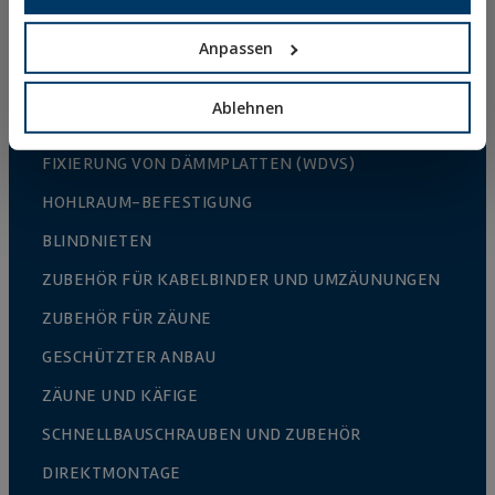
BEFESTIGUNGEN FÜR STAHLKONSTRUKTIONEN
Anpassen
CHEMISCHE BEFESTIGUNGSLÖSUNGEN
NYLONDÜBEL
Ablehnen
BEFESTIGUNGSELEMENTE UND ZUBEHÖR ZUR
FIXIERUNG VON DÄMMPLATTEN (WDVS)
HOHLRAUM-BEFESTIGUNG
BLINDNIETEN
ZUBEHÖR FÜR KABELBINDER UND UMZÄUNUNGEN
ZUBEHÖR FÜR ZÄUNE
GESCHÜTZTER ANBAU
ZÄUNE UND KÄFIGE
SCHNELLBAUSCHRAUBEN UND ZUBEHÖR
DIREKTMONTAGE