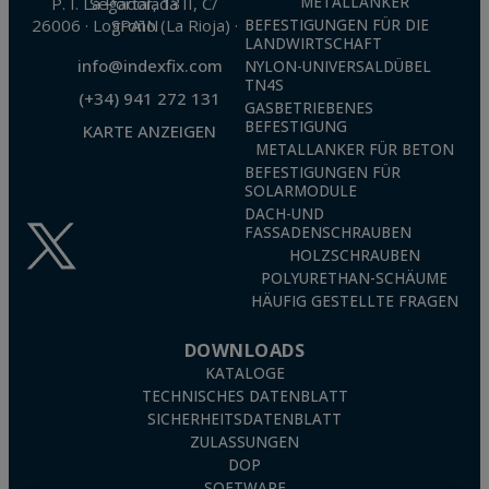
P. I. La Portalada II, C/ Segador, 13
METALLANKER
26006 · Logroño (La Rioja) · SPAIN
BEFESTIGUNGEN FÜR DIE
LANDWIRTSCHAFT
info@indexfix.com
NYLON-UNIVERSALDÜBEL
TN4S
(+34) 941 272 131
GASBETRIEBENES
BEFESTIGUNG
KARTE ANZEIGEN
METALLANKER FÜR BETON
BEFESTIGUNGEN FÜR
SOLARMODULE
DACH-UND
FASSADENSCHRAUBEN
HOLZSCHRAUBEN
POLYURETHAN-SCHÄUME
HÄUFIG GESTELLTE FRAGEN
DOWNLOADS
KATALOGE
TECHNISCHES DATENBLATT
SICHERHEITSDATENBLATT
ZULASSUNGEN
DOP
SOFTWARE