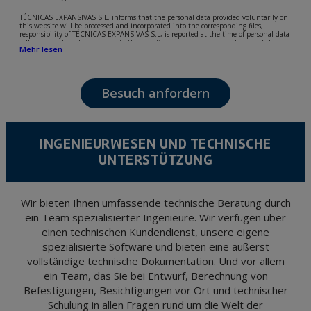
TÉCNICAS EXPANSIVAS S.L. informs that the personal data provided voluntarily on
this website will be processed and incorporated into the corresponding files,
responsibility of TÉCNICAS EXPANSIVAS S.L, is reported at the time of personal data
collection, although, according to the specific case, its purpose may be any of the
Mehr lesen
following: attention to your referred request, complaint or question, established
relationship maintenance, comprehensive and commercial customer management,
accounting and billing or sending communications, including electronic media,
news and activities related to TÉCNICAS EXPANSIVAS S.L.
Besuch anfordern
The data in our files are strictly confidential and shall be treated with the utmost
confidentiality and shall comply with all the requirements provided for the General
Data Protection Regulation (GDPR) 2016.
According to Data Protection legislation, you are strongly advised not to send high-
level personal data, such as those relating to health, as they are not encoded or
INGENIEURWESEN UND TECHNISCHE
encrypted. Should these details be sent, it is done so under your sole responsibility.
UNTERSTÜTZUNG
The user may at any time exercise their rights of access, rectification, cancellation
and opposition under the provisions of the General Data Protection Regulation
(GDPR) 2016 by sending a letter together with a photocopy of your ID, to P.I. La
Portalada II | c/ Segador 13, 26006 | Logroño (La Rioja).
Wir bieten Ihnen umfassende technische Beratung durch
ein Team spezialisierter Ingenieure. Wir verfügen über
einen technischen Kundendienst, unsere eigene
spezialisierte Software und bieten eine äußerst
vollständige technische Dokumentation. Und vor allem
ein Team, das Sie bei Entwurf, Berechnung von
Befestigungen, Besichtigungen vor Ort und technischer
Schulung in allen Fragen rund um die Welt der