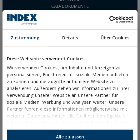
CAD-DOKUMENTE
CYPE RESSOURCEN
Zustimmung
Details
Über Cookies
Rechtliche Hinweise
Datenschutz
Diese Webseite verwendet Cookies
Verwendung von Cookies
Wir verwenden Cookies, um Inhalte und Anzeigen zu
Allgemeine Geschäftsbedingungen
personalisieren, Funktionen für soziale Medien anbieten
Ethischer Kanal
zu können und die Zugriffe auf unsere Website zu
analysieren. Außerdem geben wir Informationen zu Ihrer
Verwendung unserer Website an unsere Partner für
soziale Medien, Werbung und Analysen weiter. Unsere
Partner führen diese Informationen möglicherweise mit
PRODUKTE
weiteren Daten zusammen, die Sie ihnen bereitgestellt
haben oder die sie im Rahmen Ihrer Nutzung der Dienste
gesammelt haben.
METALLANKER
Alle zulassen