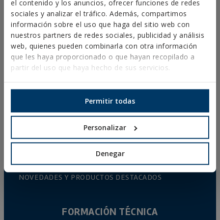
el contenido y los anuncios, ofrecer funciones de redes
sociales y analizar el tráfico. Además, compartimos
ABRAZADERAS PLÁSTICAS
información sobre el uso que haga del sitio web con
PERFILERÍA Y SOPORTACIÓN
nuestros partners de redes sociales, publicidad y análisis
web, quienes pueden combinarla con otra información
SISTEMAS DE INSTALACIÓN Y FIJACIONES PARA
que les haya proporcionado o que hayan recopilado a
PANELES SOLARES
partir del uso que haya hecho de sus servicios.
VARILLA ROSCADA Y ACCESORIOS DE FIJACIÓN
FIJACIÓN PARA SANITARIOS Y CLIMATIZACIÓN
Permitir todas
AUTOSERVICIO
Personalizar
CATÁLOGO ONLINE
Denegar
ACCESO A DESCARGAS
NOVEDADES Y PRODUCTOS DESTACADOS
FORMACIÓN TÉCNICA