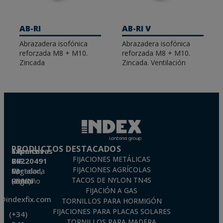
su mantenimiento posterior. Contamos con
opciones estándar e isofónicas, estas últimas
especialmente indicadas cuando es necesario
AB-RI
AB-RI V
asegurar el aislamiento acústico del sistema de
Abrazadera isofónica
Abrazadera isofónica
ventilación.
reforzada M8 + M10.
reforzada M8 + M10.
Zincada
Zincada. Ventilación
PRODUCTOS DESTACADOS
Técnicas Expansivas S.L.
FIJACIONES METÁLICAS
CIF: B-26220491
FIJACIONES AGRÍCOLAS
P. I. La Portalada II, C/ Segador, 13
26006 · Logroño (La Rioja) · SPAIN
TACOS DE NYLON TN4S
FIJACIÓN A GAS
o@indexfix.com
TORNILLOS PARA HORMIGÓN
FIJACIONES PARA PLACAS SOLARES
(+34)
TORNILLOS PARA MADERA