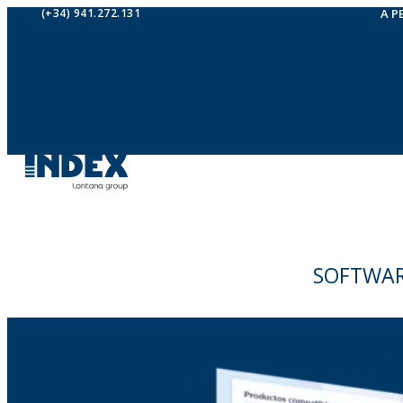
(+34) 941.272.131
A P
SOFTWAR