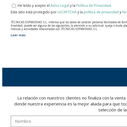
He leído y acepto el
Aviso Legal
y la
Política de Privacidad
.
Este sitio está protegido por
reCAPTCHA
y la
política de privacidad
y
té
TÉCNICAS EXPANSIVAS S.L. informa que los datos de carácter personal facilitados de forma 
finalidad, puede ser alguna de las siguientes, la atención a su solicitud, queja o duda pl
noticias y actividades relacionadas con TÉCNICAS EXPANSIVAS S.L.
Leer más
Los datos incorporados a nuestros ficheros son absolutamente confidenciales y serán tra
registrados en nuestros ficheros por el tiempo necesario que dure la motivación para la 
servicio para el que fueron comunicados.
Se recomienda no enviar datos personales de nivel alto, según la legislación de protecció
El usuario podrá ejercer en cualquier momento sus derechos para acceder, rectificar, opon
una carta a su responsable de tratamiento: Valentín Gómez, Gerente, junto con la fotocop
La relación con nuestros clientes no finaliza con la
donde nuestra experiencia es la mejor aliada para que todo
selección de l