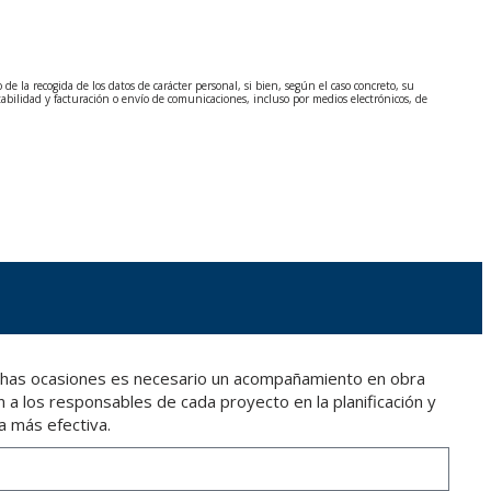
 la recogida de los datos de carácter personal, si bien, según el caso concreto, su
tabilidad y facturación o envío de comunicaciones, incluso por medios electrónicos, de
 General de Protección de Datos (RGPD) de 27 de abril de 2016. Los datos quedarán
 marque la legislación vigente y siempre durante el tiempo que medie en la prestación del
. De modo que si VD, los envía será de su exclusiva responsabilidad.
n el Reglamento General de Protección de Datos (RGPD) de 27 de abril de 2016 enviando
La Rioja) o a través de la dirección de correo electrónico
info@indexfix.com
.
chas ocasiones es necesario un acompañamiento en obra
 a los responsables de cada proyecto en la planificación y
a más efectiva.