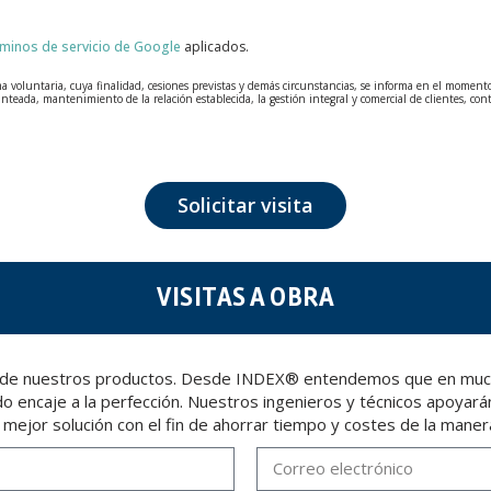
rminos de servicio de Google
aplicados.
voluntaria, cuya finalidad, cesiones previstas y demás circunstancias, se informa en el momento de
anteada, mantenimiento de la relación establecida, la gestión integral y comercial de clientes, con
tados con la máxima confidencialidad y cumpliendo todos los requisitos que obliga el Reglamento
que fueron recabados. El plazo durante el cual se conservarán los datos personales será aquel que
n de datos, como pueden ser los relativos a salud, pues los mismos no viajan cifrados o encriptados
Solicitar visita
erse, cancelarlos, limitar su tratamiento o solicitar su portabilidad con arreglo a lo previsto e
ia de su DNI, a TÉCNICAS EXPANSIVAS SL | P.I. La Portalada II | c/ Segador 13, 26006 | Logroño (
VISITAS A OBRA
 venta de nuestros productos. Desde INDEX® entendemos que en mu
 encaje a la perfección. Nuestros ingenieros y técnicos apoyarán
a mejor solución con el fin de ahorrar tiempo y costes de la maner