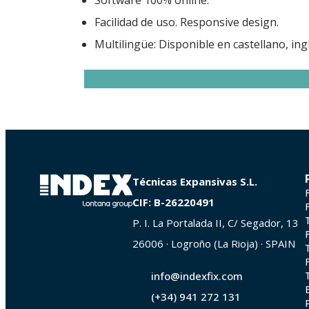
Software 100% online.
Facilidad de uso. Responsive design.
Multilingüe: Disponible en castellano, ingl
Técnicas Expansivas S.L.
CIF: B-26220491
P. I. La Portalada II, C/ Segador, 13
26006 · Logroño (La Rioja) · SPAIN
info@indexfix.com
(+34) 941 272 131