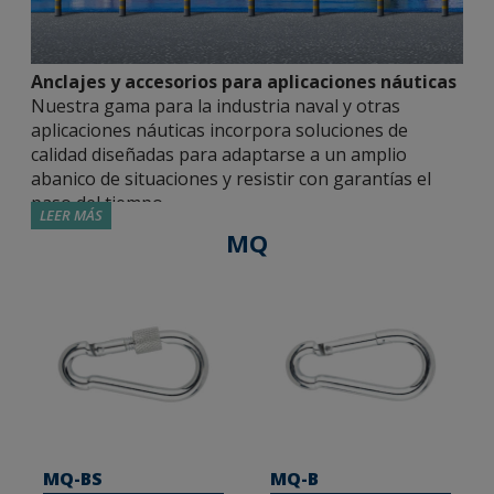
Anclajes y accesorios para aplicaciones náuticas
Nuestra gama para la industria naval y otras
aplicaciones náuticas incorpora soluciones de
calidad diseñadas para adaptarse a un amplio
abanico de situaciones y resistir con garantías el
paso del tiempo.
LEER MÁS
MQ
Fijaciones metálicas homologadas.
Ponemos a
disposición de la industria naval diferentes
opciones para lograr fijaciones de alto
rendimiento. Contamos con anclajes macho de
expansión (MT); anclajes de expansión por
deformación con rosca hembra (HE); tornillos de
fijación directa a hormigón (TH/TF) o para
grandes cargas (SL). Están homologadas por
instituciones independientes, que acreditan su
MQ-BS
MQ-B
rendimiento en determinadas aplicaciones: