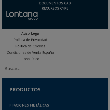
Nivel de corrosión muy alto (C5): Anclajes de acero
DOCUMENTOS CAD
inoxidable A4 (AISI 316). Aptos para áreas
RECURSOS CYPE
costeras, exteriores con fuerte contaminación
industrial o zonas cercanas a carreteras.
Aviso Legal
Política de Privacidad
Política de Cookies
Condiciones de Venta España
Canal Ético
PRODUCTOS
FIJACIONES METÁLICAS