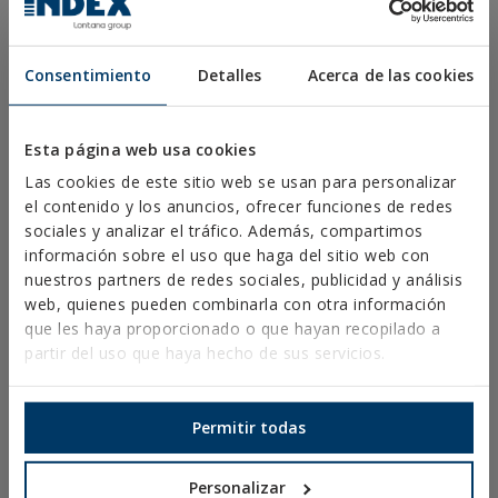
TORNILLOS PARA CUBIERTAS Y FACHADAS
TORNILLOS BROCA, ROSCA CHAPA Y PVC
Consentimiento
Detalles
Acerca de las cookies
TORNILLOS PARA MADERA
PUNTAS, ALCAYATAS Y HEMBRILLAS
Esta página web usa cookies
CONECTORES PARA MADERA
Las cookies de este sitio web se usan para personalizar
TORNILLERÍA NORMALIZADA
el contenido y los anuncios, ofrecer funciones de redes
sociales y analizar el tráfico. Además, compartimos
BROCAS, PUNTAS Y ACCESORIOS
información sobre el uso que haga del sitio web con
nuestros partners de redes sociales, publicidad y análisis
ABRAZADERAS METÁLICAS PESADAS
web, quienes pueden combinarla con otra información
ABRAZADERAS METÁLICAS LIGERAS
que les haya proporcionado o que hayan recopilado a
partir del uso que haya hecho de sus servicios.
SISTEMAS DE PROTECCIÓN CONTRA INCENDIOS
SOPORTES PARA CANALONES
Permitir todas
ABRAZADERAS PLÁSTICAS
PERFILERÍA Y SOPORTACIÓN
Personalizar