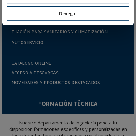
SISTEMAS DE INSTALACIÓN Y FIJACIONES PARA
PANELES SOLARES
Denegar
VARILLA ROSCADA Y ACCESORIOS DE FIJACIÓN
FIJACIÓN PARA SANITARIOS Y CLIMATIZACIÓN
AUTOSERVICIO
CATÁLOGO ONLINE
ACCESO A DESCARGAS
NOVEDADES Y PRODUCTOS DESTACADOS
FORMACIÓN TÉCNICA
Nuestro departamento de ingeniería pone a tu
disposición formaciones específicas y personalizadas en
los diferentes temas relacionados con el mundo de la