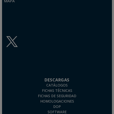
MAPA
Nivel de corrosión muy bajo (C1): Anclajes
zincados, fosfatados o plastificados. Aptos para
interiores sin condensación.
Nivel de corrosión bajo (C2): Anclajes con
recubrimiento Atlantis C2, bicromatados o
galvanizados. Aptos para interiores con
condensación temporal o exteriores con muy baja
contaminación.
Nivel de corrosión medio (C3): Anclajes con
recubrimiento Atlantis C3 o anclajes de acero
inoxidable AISI 430. Aptos para exteriores con
DESCARGAS
baja contaminación.
CATÁLOGOS
Nivel de corrosión alto (C4): Anclajes con
FICHAS TÉCNICAS
recubrimiento Atlantis C4-M o anclajes de acero
FICHAS DE SEGURIDAD
inoxidable A2 (AISI 304). Aptos para exteriores con
HOMOLOGACIONES
una concentración moderada de contaminación.
DOP
SOFTWARE