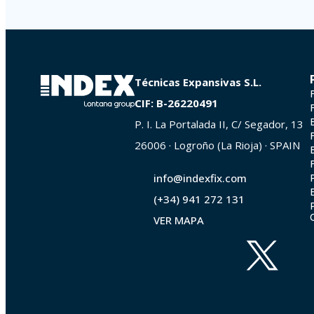
Técnicas Expansivas S.L.
CIF: B-26220491
P. I. La Portalada II, C/ Segador, 13
26006 · Logroño (La Rioja) · SPAIN
info@indexfix.com
(+34) 941 272 131
VER MAPA