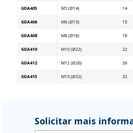
GDA405
M5 (Ø14)
14
GDA406
M6 (Ø15)
15
GDA408
M8 (Ø18)
18
GDA410
M10 (Ø22)
22
GDA412
M12 (Ø26)
26
GDA415
M15 (Ø32)
32
Solicitar mais inform