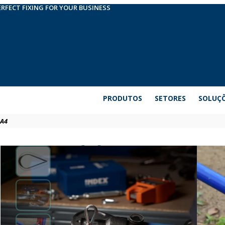
ERFECT FIXING FOR YOUR BUSINESS
PRODUTOS
SETORES
SOLUÇ
-A4
Dedal DIN 6899A aç
Sapatilhos de acordo com a norma DIN 6899A. Pod
amarração, elevação ou transporte de objectos. É m
cabo contra o atrito. É fabricado em aço inoxidáve
durabilidade mesmo em ambientes com elevados n