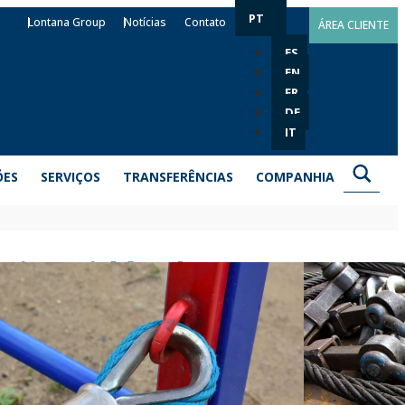
PT
Lontana Group
Notícias
Contato
ÁREA CLIENTE
ES
EN
FR
DE
IT
ÕES
SERVIÇOS
TRANSFERÊNCIAS
COMPANHIA
o inoxidável GD-A4
e ser utilizado com cordas, correntes ou cabos para
uito fácil de instalar e ajuda a garantir a proteção do
l A4, um material muito resistente que garante a sua
íveis de corrosão.