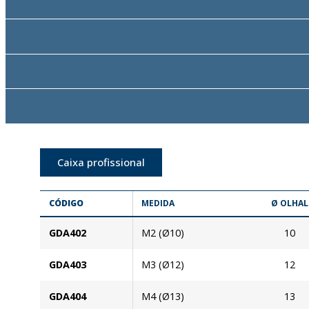
Caixa profissional
CÓDIGO
MEDIDA
Ø OLHAL
GDA402
M2 (Ø10)
10
GDA403
M3 (Ø12)
12
GDA404
M4 (Ø13)
13