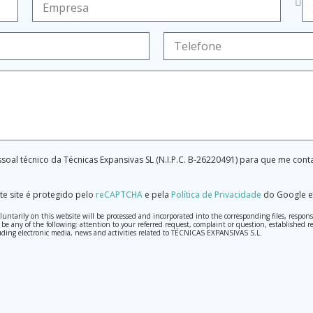
soal técnico da Técnicas Expansivas SL (N.I.P.C. B-26220491) para que me con
te site é protegido pelo
reCAPTCHA
e pela
Política de Privacidade
do Google e
tarily on this website will be processed and incorporated into the corresponding files, respons
may be any of the following: attention to your referred request, complaint or question, establis
ding electronic media, news and activities related to TÉCNICAS EXPANSIVAS S.L.
th the utmost confidentiality and shall comply with all the requirements provided for the Genera
o send high-level personal data, such as those relating to health, as they are not encoded or encry
 cancellation and opposition under the provisions of the General Data Protection Regulation (GDPR