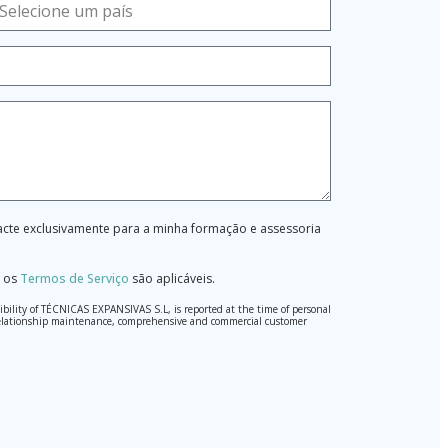
tacte exclusivamente para a minha formação e assessoria
 os
Termos de Serviço
são aplicáveis.
ibility of TÉCNICAS EXPANSIVAS S.L, is reported at the time of personal
hed relationship maintenance, comprehensive and commercial customer
l Data Protection Regulation (GDPR) 2016.
pted. Should these details be sent, it is done so under your sole
) 2016 by sending a letter together with a photocopy of your ID, to P.I.