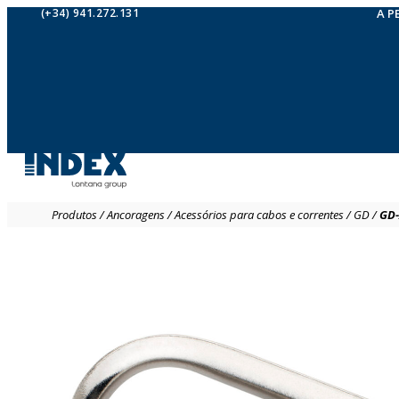
(+34) 941.272.131
A P
Produtos
/
Ancoragens
/
Acessórios para cabos e correntes
/
GD
/
GD