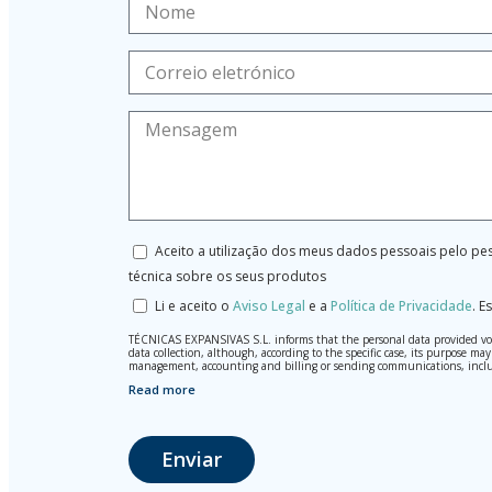
Aceito a utilização dos meus dados pessoais pelo pes
técnica sobre os seus produtos
Li e aceito o
Aviso Legal
e a
Política de Privacidade
.
Es
TÉCNICAS EXPANSIVAS S.L. informs that the personal data provided volun
data collection, although, according to the specific case, its purpose 
management, accounting and billing or sending communications, inclu
Read more
The data in our files are strictly confidential and shall be treated wi
According to Data Protection legislation, you are strongly advised not t
responsibility.
Enviar
The user may at any time exercise their rights of access, rectification,
La Portalada II | c/ Segador 13, 26006 | Logroño (La Rioja).