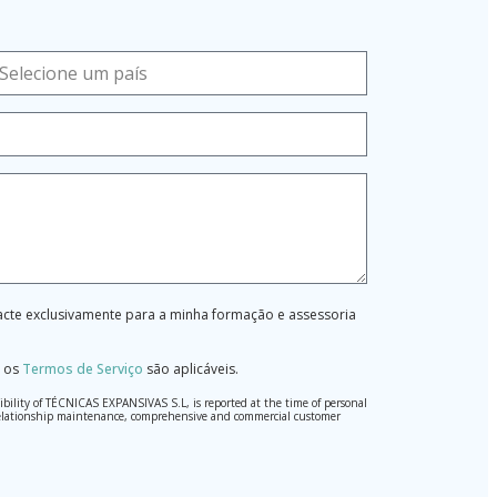
tacte exclusivamente para a minha formação e assessoria
 os
Termos de Serviço
são aplicáveis.
ibility of TÉCNICAS EXPANSIVAS S.L, is reported at the time of personal
hed relationship maintenance, comprehensive and commercial customer
l Data Protection Regulation (GDPR) 2016.
pted. Should these details be sent, it is done so under your sole