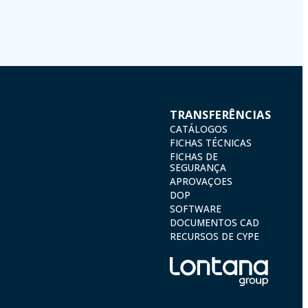
) 2016 by sending a letter together with a photocopy of your ID, to P.I.
TRANSFERÊNCIAS
CATÁLOGOS
FICHAS TÉCNICAS
FICHAS DE
SEGURANÇA
APROVAÇOES
DOP
SOFTWARE
DOCUMENTOS CAD
RECURSOS DE CYPE