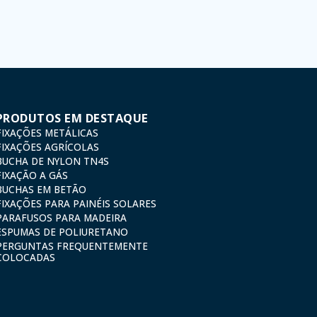
 cancellation and opposition under the provisions of the General Data Protection Regulation (GDPR
PRODUTOS EM DESTAQUE
FIXAÇÕES METÁLICAS
FIXAÇÕES AGRÍCOLAS
BUCHA DE NYLON TN4S
FIXAÇÃO A GÁS
BUCHAS EM BETÃO
FIXAÇÕES PARA PAINÉIS SOLARES
PARAFUSOS PARA MADEIRA
ESPUMAS DE POLIURETANO
PERGUNTAS FREQUENTEMENTE
COLOCADAS