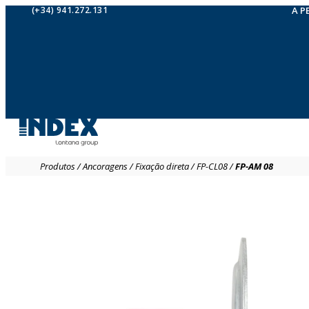
(+34) 941.272.131
A P
Produtos
/
Ancoragens
/
Fixação direta
/
FP-CL08
/
FP-AM 08