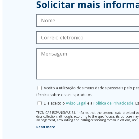
Solicitar mais inform
Aceito a utilização dos meus dados pessoais pelo pes
técnica sobre os seus produtos
Li e aceito o
Aviso Legal
e a
Política de Privacidade
.
Es
TÉCNICAS EXPANSIVAS S.L. informs that the personal data provided volun
data collection, although, according to the specific case, its purpose 
management, accounting and billing or sending communications, inclu
Read more
The data in our files are strictly confidential and shall be treated wi
According to Data Protection legislation, you are strongly advised not t
responsibility.