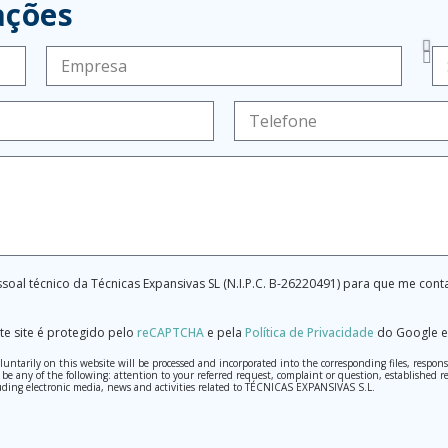
ações
soal técnico da Técnicas Expansivas SL (N.I.P.C. B-26220491) para que me con
te site é protegido pelo
reCAPTCHA
e pela
Política de Privacidade
do Google e
tarily on this website will be processed and incorporated into the corresponding files, respons
may be any of the following: attention to your referred request, complaint or question, establis
ding electronic media, news and activities related to TÉCNICAS EXPANSIVAS S.L.
th the utmost confidentiality and shall comply with all the requirements provided for the Genera
o send high-level personal data, such as those relating to health, as they are not encoded or encry