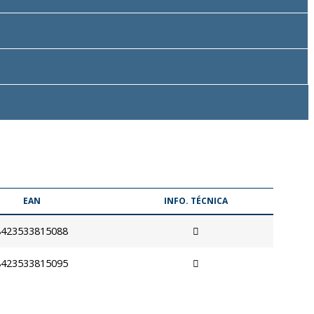
EAN
INFO. TÉCNICA
8423533815088
8423533815095