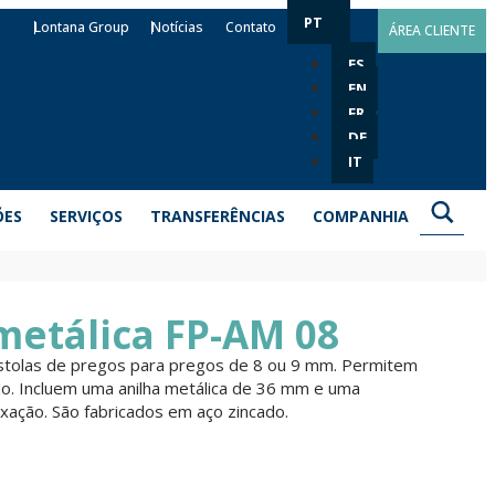
PT
Lontana Group
Notícias
Contato
ÁREA CLIENTE
ES
EN
FR
DE
IT
ÕES
SERVIÇOS
TRANSFERÊNCIAS
COMPANHIA
metálica FP-AM 08
istolas de pregos para pregos de 8 ou 9 mm. Permitem
do. Incluem uma anilha metálica de 36 mm e uma
xação. São fabricados em aço zincado.