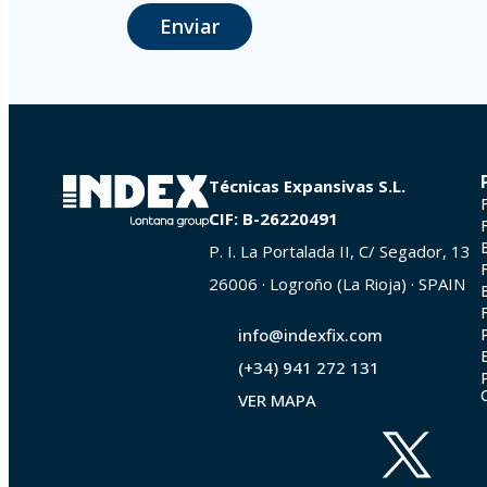
Enviar
The user may at any time exercise their rights of access, rectification,
La Portalada II | c/ Segador 13, 26006 | Logroño (La Rioja).
Técnicas Expansivas S.L.
CIF: B-26220491
P. I. La Portalada II, C/ Segador, 13
26006 · Logroño (La Rioja) · SPAIN
info@indexfix.com
(+34) 941 272 131
VER MAPA