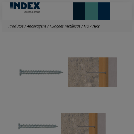
NOVIDADES E DESTAQUE
LONTANA GROUP
Produtos
/
Ancoragens
/
Fixações metálicas
/
HO
/
HPZ