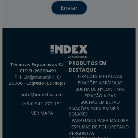
Enviar
The data in our files are strictly confidential and shall be treated with the utmost
confidentiality and shall comply with all the requirements provided for the General
Data Protection Regulation (GDPR) 2016.
According to Data Protection legislation, you are strongly advised not to send high-
level personal data, such as those relating to health, as they are not encoded or
encrypted. Should these details be sent, it is done so under your sole responsibility.
The user may at any time exercise their rights of access, rectification, cancellation
and opposition under the provisions of the General Data Protection Regulation
(GDPR) 2016 by sending a letter together with a photocopy of your ID, to P.I. La
Portalada II | c/ Segador 13, 26006 | Logroño (La Rioja).
PRODUTOS EM
Técnicas Expansivas S.L.
DESTAQUE
CIF: B-26220491
P. I. La Portalada II, C/ Segador, 13
FIXAÇÕES METÁLICAS
26006 · Logroño (La Rioja) · SPAIN
FIXAÇÕES AGRÍCOLAS
BUCHA DE NYLON TN4S
info@indexfix.com
FIXAÇÃO A GÁS
BUCHAS EM BETÃO
(+34) 941 272 131
FIXAÇÕES PARA PAINÉIS
VER MAPA
SOLARES
PARAFUSOS PARA MADEIRA
ESPUMAS DE POLIURETANO
PERGUNTAS