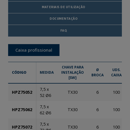
MATERIAIS DE UTILIZAÇÃO
DOCUMENTAÇÃO
FAQ
Caixa profissional
CHAVE PARA
Ø
UDS.
CÓDIGO
MEDIDA
INSTALAÇÃO
BROCA
CAIXA
[SW]
7,5 x
HPZ75052
TX30
6
100
52 Ø6
7,5 x
HPZ75062
TX30
6
100
62 Ø6
7,5 x
HPZ75072
TX30
6
100