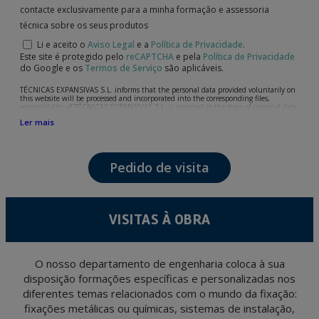
contacte exclusivamente para a minha formação e assessoria
técnica sobre os seus produtos
Li e aceito o
Aviso Legal
e a
Política de Privacidade
.
Este site é protegido pelo
reCAPTCHA
e pela
Política de Privacidade
do Google e os
Termos de Serviço
são aplicáveis.
TÉCNICAS EXPANSIVAS S.L. informs that the personal data provided voluntarily on
this website will be processed and incorporated into the corresponding files,
responsibility of TÉCNICAS EXPANSIVAS S.L, is reported at the time of personal data
collection, although, according to the specific case, its purpose may be any of the
Ler mais
following: attention to your referred request, complaint or question, established
relationship maintenance, comprehensive and commercial customer management,
accounting and billing or sending communications, including electronic media,
news and activities related to TÉCNICAS EXPANSIVAS S.L.
Pedido de visita
The data in our files are strictly confidential and shall be treated with the utmost
confidentiality and shall comply with all the requirements provided for the General
Data Protection Regulation (GDPR) 2016.
According to Data Protection legislation, you are strongly advised not to send high-
level personal data, such as those relating to health, as they are not encoded or
VISITAS À OBRA
encrypted. Should these details be sent, it is done so under your sole responsibility.
The user may at any time exercise their rights of access, rectification, cancellation
and opposition under the provisions of the General Data Protection Regulation
(GDPR) 2016 by sending a letter together with a photocopy of your ID, to P.I. La
Portalada II | c/ Segador 13, 26006 | Logroño (La Rioja).
O nosso departamento de engenharia coloca à sua
disposição formações específicas e personalizadas nos
diferentes temas relacionados com o mundo da fixação:
fixações metálicas ou químicas, sistemas de instalação,