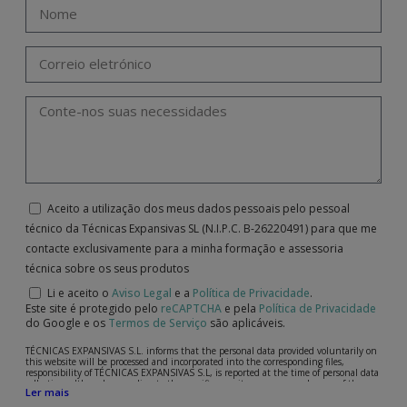
Aceito a utilização dos meus dados pessoais pelo pessoal
técnico da Técnicas Expansivas SL (N.I.P.C. B-26220491) para que me
contacte exclusivamente para a minha formação e assessoria
técnica sobre os seus produtos
Li e aceito o
Aviso Legal
e a
Política de Privacidade
.
Este site é protegido pelo
reCAPTCHA
e pela
Política de Privacidade
do Google e os
Termos de Serviço
são aplicáveis.
TÉCNICAS EXPANSIVAS S.L. informs that the personal data provided voluntarily on
this website will be processed and incorporated into the corresponding files,
responsibility of TÉCNICAS EXPANSIVAS S.L, is reported at the time of personal data
collection, although, according to the specific case, its purpose may be any of the
Ler mais
following: attention to your referred request, complaint or question, established
relationship maintenance, comprehensive and commercial customer management,