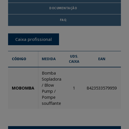
DOCUMENTAÇÃO
FAQ
Caixa profissional
UDS.
I
CÓDIGO
MEDIDA
EAN
CAIXA
TÉ
Bomba
Sopladora
/ Blow
MOBOMBA
1
8423533579959
Pump /
Pompe
soufflante