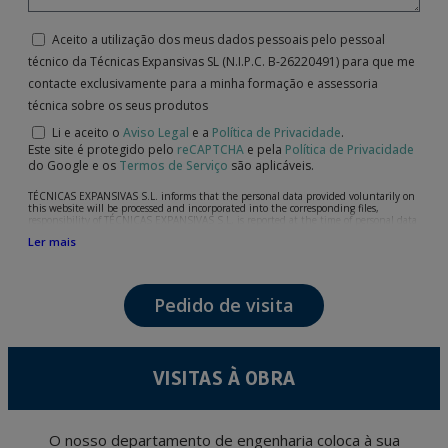
Aceito a utilização dos meus dados pessoais pelo pessoal
técnico da Técnicas Expansivas SL (N.I.P.C. B-26220491) para que me
contacte exclusivamente para a minha formação e assessoria
técnica sobre os seus produtos
Li e aceito o
Aviso Legal
e a
Política de Privacidade
.
Este site é protegido pelo
reCAPTCHA
e pela
Política de Privacidade
do Google e os
Termos de Serviço
são aplicáveis.
TÉCNICAS EXPANSIVAS S.L. informs that the personal data provided voluntarily on
this website will be processed and incorporated into the corresponding files,
responsibility of TÉCNICAS EXPANSIVAS S.L, is reported at the time of personal data
collection, although, according to the specific case, its purpose may be any of the
Ler mais
following: attention to your referred request, complaint or question, established
relationship maintenance, comprehensive and commercial customer management,
accounting and billing or sending communications, including electronic media,
news and activities related to TÉCNICAS EXPANSIVAS S.L.
Pedido de visita
The data in our files are strictly confidential and shall be treated with the utmost
confidentiality and shall comply with all the requirements provided for the General
Data Protection Regulation (GDPR) 2016.
According to Data Protection legislation, you are strongly advised not to send high-
level personal data, such as those relating to health, as they are not encoded or
VISITAS À OBRA
encrypted. Should these details be sent, it is done so under your sole responsibility.
The user may at any time exercise their rights of access, rectification, cancellation
and opposition under the provisions of the General Data Protection Regulation
(GDPR) 2016 by sending a letter together with a photocopy of your ID, to P.I. La
Portalada II | c/ Segador 13, 26006 | Logroño (La Rioja).
O nosso departamento de engenharia coloca à sua