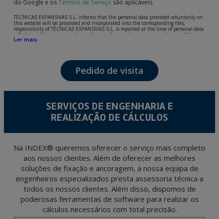
do Google e os
Termos de Serviço
são aplicáveis.
TÉCNICAS EXPANSIVAS S.L. informs that the personal data provided voluntarily on
this website will be processed and incorporated into the corresponding files,
responsibility of TÉCNICAS EXPANSIVAS S.L, is reported at the time of personal data
collection, although, according to the specific case, its purpose may be any of the
Ler mais
following: attention to your referred request, complaint or question, established
relationship maintenance, comprehensive and commercial customer management,
accounting and billing or sending communications, including electronic media,
news and activities related to TÉCNICAS EXPANSIVAS S.L.
Pedido de visita
The data in our files are strictly confidential and shall be treated with the utmost
confidentiality and shall comply with all the requirements provided for the General
Data Protection Regulation (GDPR) 2016.
According to Data Protection legislation, you are strongly advised not to send high-
level personal data, such as those relating to health, as they are not encoded or
SERVIÇOS DE ENGENHARIA E
encrypted. Should these details be sent, it is done so under your sole responsibility.
REALIZAÇÃO DE CÁLCULOS
The user may at any time exercise their rights of access, rectification, cancellation
and opposition under the provisions of the General Data Protection Regulation
(GDPR) 2016 by sending a letter together with a photocopy of your ID, to P.I. La
Portalada II | c/ Segador 13, 26006 | Logroño (La Rioja).
Na INDEX® queremos oferecer o serviço mais completo
aos nossos clientes. Além de oferecer as melhores
soluções de fixação e ancoragem, a nossa equipa de
engenheiros especializados presta assessoria técnica a
todos os nossos clientes. Além disso, dispomos de
poderosas ferramentas de software para realizar os
cálculos necessários com total precisão.