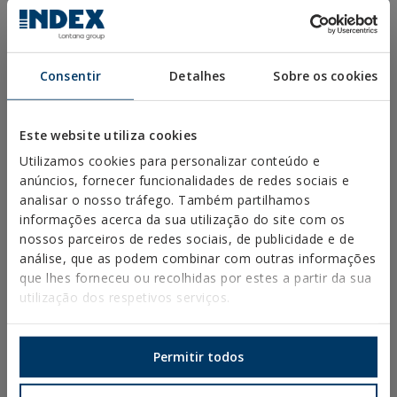
Consentir
Detalhes
Sobre os cookies
Este website utiliza cookies
Utilizamos cookies para personalizar conteúdo e
anúncios, fornecer funcionalidades de redes sociais e
analisar o nosso tráfego. Também partilhamos
informações acerca da sua utilização do site com os
nossos parceiros de redes sociais, de publicidade e de
Aceito a utilização dos meus dados pessoais pelo pessoal
análise, que as podem combinar com outras informações
técnico da Técnicas Expansivas SL (N.I.P.C. B-26220491) para que me
que lhes forneceu ou recolhidas por estes a partir da sua
contacte exclusivamente para a minha formação e assessoria
utilização dos respetivos serviços.
técnica sobre os seus produtos
Li e aceito o
Aviso Legal
e a
Política de Privacidade
.
Este site é protegido pelo
reCAPTCHA
e pela
Política de Privacidade
Permitir todos
do Google e os
Termos de Serviço
são aplicáveis.
TÉCNICAS EXPANSIVAS S.L. informs that the personal data provided voluntarily on
this website will be processed and incorporated into the corresponding files,