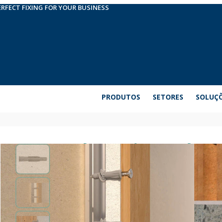
ERFECT FIXING FOR YOUR BUSINESS
PRODUTOS
SETORES
SOLUÇ
Bucha universal M
Cavilha universal para materiais sólidos e ocos. Po
elementos como candeeiros ou suportes. Incorpora
completamente no orifício durante a instalação. C
seu movimento durante a formação do nó. É fabric