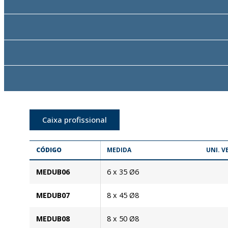
Caixa profissional
CÓDIGO
MEDIDA
UNI. V
MEDUB06
6 x 35 Ø6
MEDUB07
8 x 45 Ø8
MEDUB08
8 x 50 Ø8