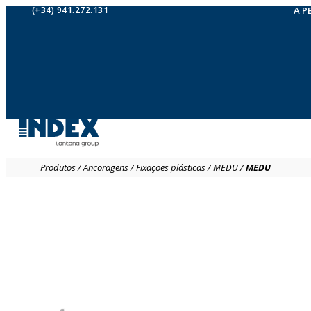
(+34) 941.272.131
A P
Produtos
/
Ancoragens
/
Fixações plásticas
/
MEDU
/
MEDU