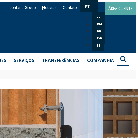
PT
Lontana Group
Notícias
Contato
ÁREA CLIENTE
ES
EN
FR
DE
IT
ÕES
SERVIÇOS
TRANSFERÊNCIAS
COMPANHIA
EDU
de ser utilizada com parafusos ou cavilhas para fixar
 um colar para evitar que a cavilha penetre
avilha para nós, com aletas anti-rotação que impedem o
ada em polipropileno.