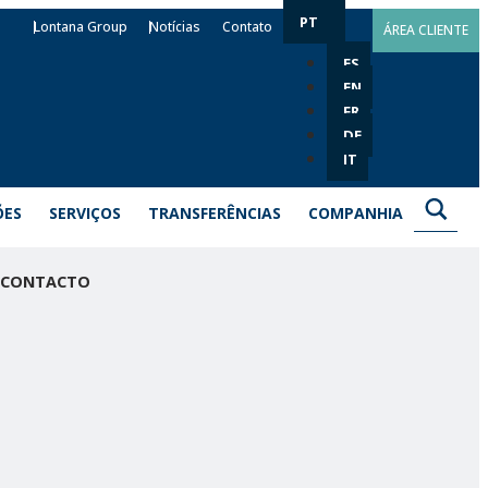
PT
Lontana Group
Notícias
Contato
ÁREA CLIENTE
ES
EN
FR
DE
IT
ÕES
SERVIÇOS
TRANSFERÊNCIAS
COMPANHIA
CONTACTO