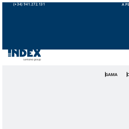
(+34) 941.272.131
A P
GAMA