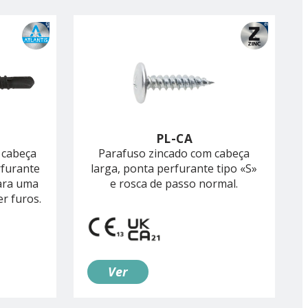
PL-CA
 cabeça
Parafuso zincado com cabeça
rfurante
larga, ponta perfurante tipo «S»
ara uma
e rosca de passo normal.
er furos.
Ver