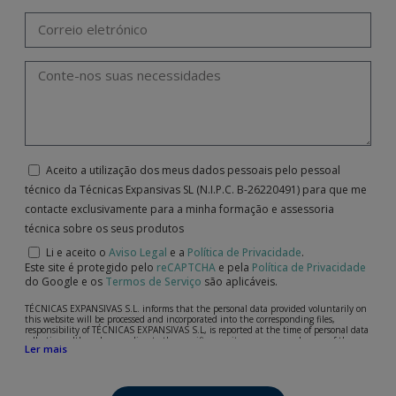
Aceito a utilização dos meus dados pessoais pelo pessoal
técnico da Técnicas Expansivas SL (N.I.P.C. B-26220491) para que me
contacte exclusivamente para a minha formação e assessoria
técnica sobre os seus produtos
Li e aceito o
Aviso Legal
e a
Política de Privacidade
.
Este site é protegido pelo
reCAPTCHA
e pela
Política de Privacidade
do Google e os
Termos de Serviço
são aplicáveis.
TÉCNICAS EXPANSIVAS S.L. informs that the personal data provided voluntarily on
this website will be processed and incorporated into the corresponding files,
responsibility of TÉCNICAS EXPANSIVAS S.L, is reported at the time of personal data
collection, although, according to the specific case, its purpose may be any of the
Ler mais
following: attention to your referred request, complaint or question, established
relationship maintenance, comprehensive and commercial customer management,
accounting and billing or sending communications, including electronic media,
news and activities related to TÉCNICAS EXPANSIVAS S.L.