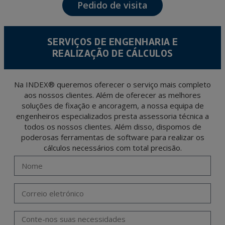
Pedido de visita
The data in our files are strictly confidential and shall be treated with the utmost
confidentiality and shall comply with all the requirements provided for the General
Data Protection Regulation (GDPR) 2016.
According to Data Protection legislation, you are strongly advised not to send high-
level personal data, such as those relating to health, as they are not encoded or
SERVIÇOS DE ENGENHARIA E
encrypted. Should these details be sent, it is done so under your sole responsibility.
REALIZAÇÃO DE CÁLCULOS
The user may at any time exercise their rights of access, rectification, cancellation
and opposition under the provisions of the General Data Protection Regulation
(GDPR) 2016 by sending a letter together with a photocopy of your ID, to P.I. La
Portalada II | c/ Segador 13, 26006 | Logroño (La Rioja).
Na INDEX® queremos oferecer o serviço mais completo
aos nossos clientes. Além de oferecer as melhores
soluções de fixação e ancoragem, a nossa equipa de
engenheiros especializados presta assessoria técnica a
todos os nossos clientes. Além disso, dispomos de
poderosas ferramentas de software para realizar os
cálculos necessários com total precisão.