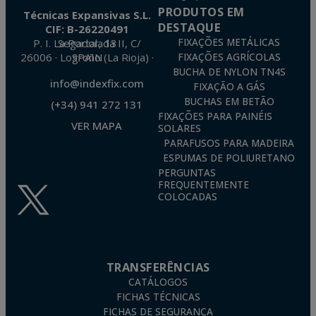
PRODUTOS EM
Técnicas Expansivas S.L.
DESTAQUE
CIF: B-26220491
P. I. La Portalada II, C/ Segador, 13
FIXAÇÕES METÁLICAS
26006 · Logroño (La Rioja) · SPAIN
FIXAÇÕES AGRÍCOLAS
BUCHA DE NYLON TN4S
info@indexfix.com
FIXAÇÃO A GÁS
BUCHAS EM BETÃO
(+34) 941 272 131
FIXAÇÕES PARA PAINÉIS
VER MAPA
SOLARES
PARAFUSOS PARA MADEIRA
ESPUMAS DE POLIURETANO
PERGUNTAS
FREQUENTEMENTE
COLOCADAS
TRANSFERÊNCIAS
CATÁLOGOS
FICHAS TÉCNICAS
FICHAS DE SEGURANÇA