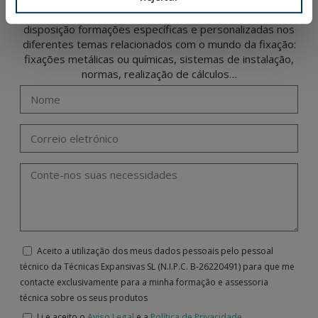
O nosso departamento de engenharia coloca à sua
disposição formações específicas e personalizadas nos
diferentes temas relacionados com o mundo da fixação:
fixações metálicas ou químicas, sistemas de instalação,
normas, realização de cálculos…
Aceito a utilização dos meus dados pessoais pelo pessoal
técnico da Técnicas Expansivas SL (N.I.P.C. B-26220491) para que me
contacte exclusivamente para a minha formação e assessoria
técnica sobre os seus produtos
Li e aceito o
Aviso Legal
e a
Política de Privacidade
.