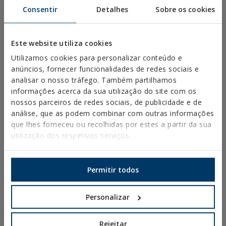
ABRAÇADEIRAS PLÁSTICAS
Consentir
Detalhes
Sobre os cookies
PERFIS E SUPORTES
SISTEMAS DE INSTALAÇÃO E FIXAÇÕES PARA
Este website utiliza cookies
PAINÉIS SOLARES
Utilizamos cookies para personalizar conteúdo e
VARÃO ROSCADO E ACESSÓRIOS DE FIXAÇÃO
anúncios, fornecer funcionalidades de redes sociais e
analisar o nosso tráfego. Também partilhamos
FIXAÇÃO PARA SANITÁRIOS E CLIMATIZAÇÃO
informações acerca da sua utilização do site com os
nossos parceiros de redes sociais, de publicidade e de
DIY
análise, que as podem combinar com outras informações
que lhes forneceu ou recolhidas por estes a partir da sua
utilização dos respetivos serviços.
CATÁLOGO ONLINE
ACESSO AOS DOWNLOADS
NOVIDADES E PRODUTOS EM DESTAQUE
Permitir todos
Personalizar
FORMAÇÃO TÉCNICA
Rejeitar