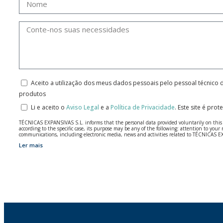
Aceito a utilização dos meus dados pessoais pelo pessoal técnico 
produtos
Li e aceito o
Aviso Legal
e a
Política de Privacidade
.
Este site é pro
TÉCNICAS EXPANSIVAS S.L. informs that the personal data provided voluntarily on this we
according to the specific case, its purpose may be any of the following: attention to y
communications, including electronic media, news and activities related to TÉCNICAS 
Ler mais
The data in our files are strictly confidential and shall be treated with the utmost con
According to Data Protection legislation, you are strongly advised not to send high-level 
The user may at any time exercise their rights of access, rectification, cancellation and
26006 | Logroño (La Rioja).