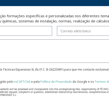
ção formações específicas e personalizadas nos diferentes temas
u químicas, sistemas de instalação, normas, realização de cálculo
da Técnicas Expansivas SL (N.I.P.C. B-26220491) para que me contacte exclusiv
tegido pelo
reCAPTCHA
e pela
Política de Privacidade
do Google e os
Termos de
bsite will be processed and incorporated into the corresponding files, responsibility of TÉCNICA
our referred request, complaint or question, established relationship maintenance, comprehensiv
EXPANSIVAS S.L.
fidentiality and shall comply with all the requirements provided for the General Data Protection
personal data, such as those relating to health, as they are not encoded or encrypted. Should these