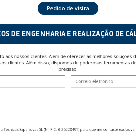
 opposition under the provisions of the General Data Protection Regulation (GDPR) 2016 by sending a
Pedido de visita
ÇOS DE ENGENHARIA E REALIZAÇÃO DE CÁ
 aos nossos clientes. Além de oferecer as melhores soluções d
sos clientes. Além disso, dispomos de poderosas ferramentas de 
precisão.
da Técnicas Expansivas SL (N.I.P.C. B-26220491) para que me contacte exclusiv