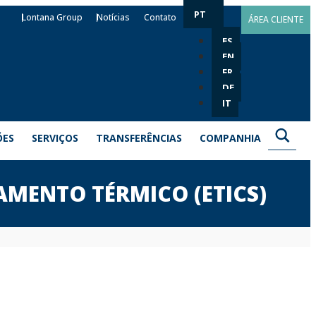
PT
Lontana Group
Notícias
Contato
ÁREA CLIENTE
ES
EN
FR
DE
IT
ÕES
SERVIÇOS
TRANSFERÊNCIAS
COMPANHIA
AMENTO TÉRMICO (ETICS)