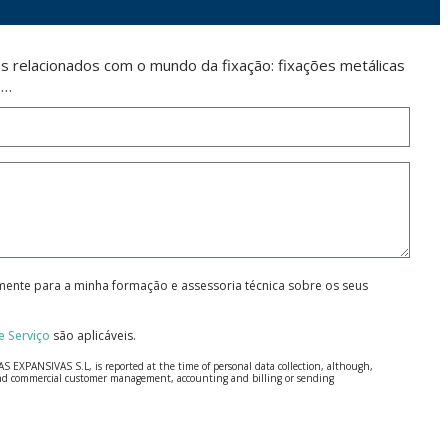
 relacionados com o mundo da fixação: fixações metálicas
s…
amente para a minha formação e assessoria técnica sobre os seus
 Serviço
são aplicáveis.
S EXPANSIVAS S.L, is reported at the time of personal data collection, although,
e and commercial customer management, accounting and billing or sending
 Regulation (GDPR) 2016.
 details be sent, it is done so under your sole responsibility.