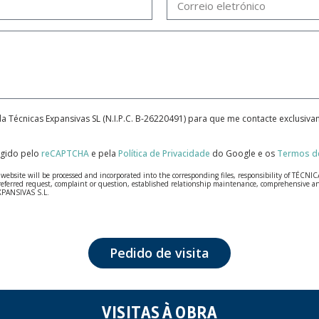
da Técnicas Expansivas SL (N.I.P.C. B-26220491) para que me contacte exclusiv
tegido pelo
reCAPTCHA
e pela
Política de Privacidade
do Google e os
Termos de
bsite will be processed and incorporated into the corresponding files, responsibility of TÉCNICA
our referred request, complaint or question, established relationship maintenance, comprehensiv
EXPANSIVAS S.L.
fidentiality and shall comply with all the requirements provided for the General Data Protection
personal data, such as those relating to health, as they are not encoded or encrypted. Should these
 opposition under the provisions of the General Data Protection Regulation (GDPR) 2016 by sending a
Pedido de visita
VISITAS À OBRA