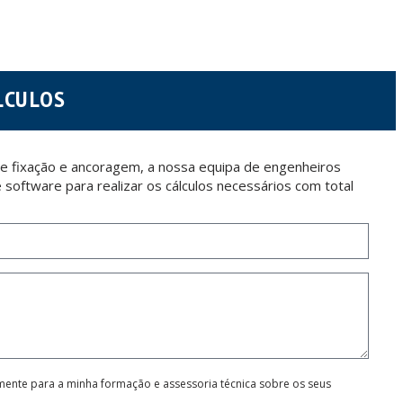
 letter together with a photocopy of your ID, to P.I. La Portalada II | c/ Segador 13,
LCULOS
e fixação e ancoragem, a nossa equipa de engenheiros
software para realizar os cálculos necessários com total
amente para a minha formação e assessoria técnica sobre os seus