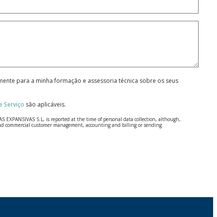
amente para a minha formação e assessoria técnica sobre os seus
 Serviço
são aplicáveis.
S EXPANSIVAS S.L, is reported at the time of personal data collection, although,
e and commercial customer management, accounting and billing or sending
 Regulation (GDPR) 2016.
 details be sent, it is done so under your sole responsibility.
 letter together with a photocopy of your ID, to P.I. La Portalada II | c/ Segador 13,