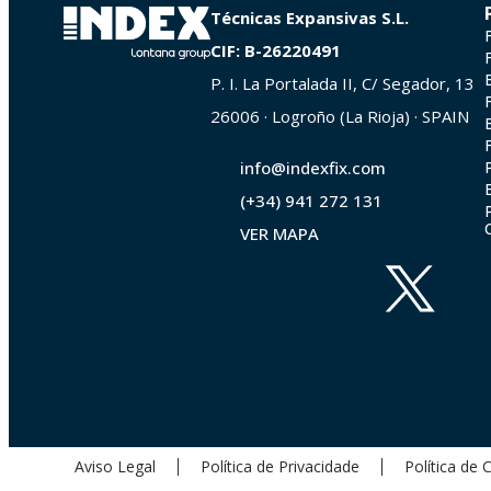
Técnicas Expansivas S.L.
CIF: B-26220491
P. I. La Portalada II, C/ Segador, 13
26006 · Logroño (La Rioja) · SPAIN
info@indexfix.com
(+34) 941 272 131
VER MAPA
Aviso Legal
Política de Privacidade
Política de 