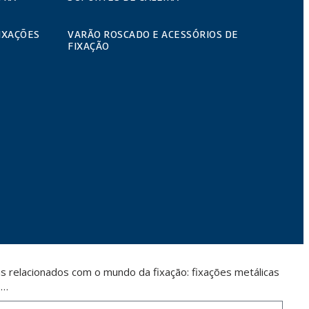
IXAÇÕES
VARÃO ROSCADO E ACESSÓRIOS DE
FIXAÇÃO
 relacionados com o mundo da fixação: fixações metálicas
s…