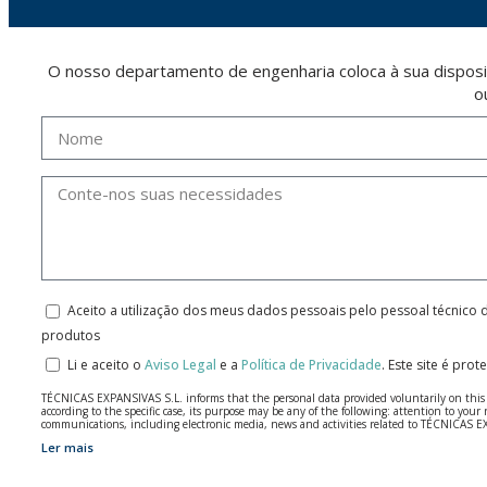
O nosso departamento de engenharia coloca à sua disposi
o
Aceito a utilização dos meus dados pessoais pelo pessoal técnico 
produtos
Li e aceito o
Aviso Legal
e a
Política de Privacidade
.
Este site é pro
TÉCNICAS EXPANSIVAS S.L. informs that the personal data provided voluntarily on this we
according to the specific case, its purpose may be any of the following: attention to y
communications, including electronic media, news and activities related to TÉCNICAS 
Ler mais
The data in our files are strictly confidential and shall be treated with the utmost con
According to Data Protection legislation, you are strongly advised not to send high-level 