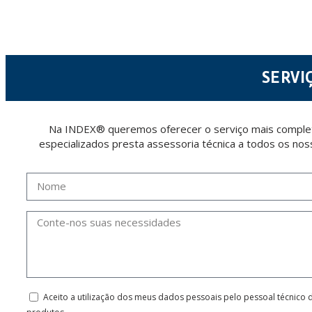
The user may at any time exercise their rights of access, rectification, cancellation and
26006 | Logroño (La Rioja).
SERVI
Na INDEX® queremos oferecer o serviço mais completo
especializados presta assessoria técnica a todos os nos
Aceito a utilização dos meus dados pessoais pelo pessoal técnico 