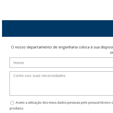
The user may at any time exercise their rights of access, rectification, cancellation and
26006 | Logroño (La Rioja).
O nosso departamento de engenharia coloca à sua disposi
o
Aceito a utilização dos meus dados pessoais pelo pessoal técnico 
produtos