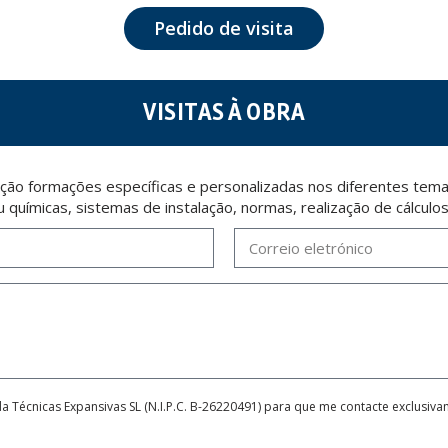
 opposition under the provisions of the General Data Protection Regulation (GDPR) 2016 by sending a
Pedido de visita
VISITAS À OBRA
ção formações específicas e personalizadas nos diferentes temas
u químicas, sistemas de instalação, normas, realização de cálculo
da Técnicas Expansivas SL (N.I.P.C. B-26220491) para que me contacte exclusiv