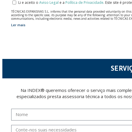
Li e aceito o
Aviso Legal
e a
Política de Privacidade
.
Este site é pro
TÉCNICAS EXPANSIVAS S.L. informs that the personal data provided voluntarily on this we
according to the specific case, its purpose may be any of the following: attention to y
communications, including electronic media, news and activities related to TÉCNICAS 
Ler mais
The data in our files are strictly confidential and shall be treated with the utmost con
According to Data Protection legislation, you are strongly advised not to send high-level 
The user may at any time exercise their rights of access, rectification, cancellation and
26006 | Logroño (La Rioja).
SERVI
Na INDEX® queremos oferecer o serviço mais completo
especializados presta assessoria técnica a todos os nos