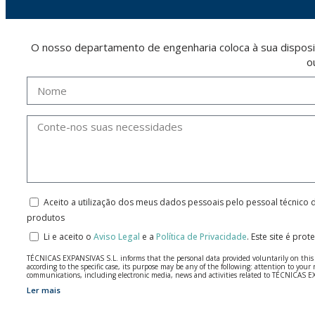
O nosso departamento de engenharia coloca à sua disposi
o
Aceito a utilização dos meus dados pessoais pelo pessoal técnico 
produtos
Li e aceito o
Aviso Legal
e a
Política de Privacidade
.
Este site é pro
TÉCNICAS EXPANSIVAS S.L. informs that the personal data provided voluntarily on this we
according to the specific case, its purpose may be any of the following: attention to y
communications, including electronic media, news and activities related to TÉCNICAS 
Ler mais
The data in our files are strictly confidential and shall be treated with the utmost con
According to Data Protection legislation, you are strongly advised not to send high-level 