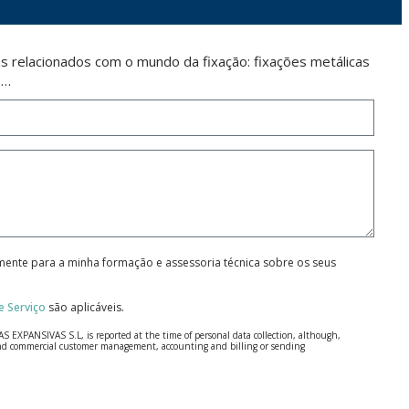
 relacionados com o mundo da fixação: fixações metálicas
s…
amente para a minha formação e assessoria técnica sobre os seus
 Serviço
são aplicáveis.
S EXPANSIVAS S.L, is reported at the time of personal data collection, although,
e and commercial customer management, accounting and billing or sending
 Regulation (GDPR) 2016.
 details be sent, it is done so under your sole responsibility.