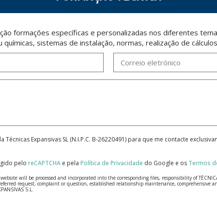
ção formações específicas e personalizadas nos diferentes temas
u químicas, sistemas de instalação, normas, realização de cálculo
da Técnicas Expansivas SL (N.I.P.C. B-26220491) para que me contacte exclusiv
tegido pelo
reCAPTCHA
e pela
Política de Privacidade
do Google e os
Termos de
bsite will be processed and incorporated into the corresponding files, responsibility of TÉCNICA
our referred request, complaint or question, established relationship maintenance, comprehensiv
EXPANSIVAS S.L.
fidentiality and shall comply with all the requirements provided for the General Data Protection
personal data, such as those relating to health, as they are not encoded or encrypted. Should these