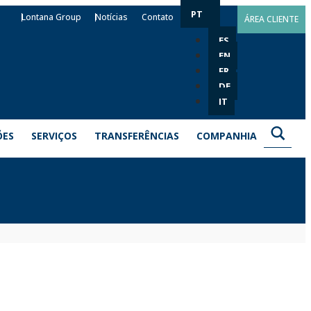
PT
Lontana Group
Notícias
Contato
ÁREA CLIENTE
ES
EN
FR
DE
IT
ÕES
SERVIÇOS
TRANSFERÊNCIAS
COMPANHIA