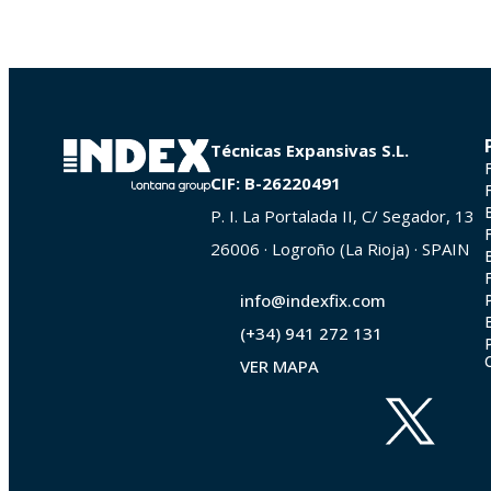
Técnicas Expansivas S.L.
CIF: B-26220491
P. I. La Portalada II, C/ Segador, 13
26006 · Logroño (La Rioja) · SPAIN
info@indexfix.com
(+34) 941 272 131
VER MAPA