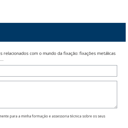
 letter together with a photocopy of your ID, to P.I. La Portalada II | c/ Segador 13,
 relacionados com o mundo da fixação: fixações metálicas
s…
amente para a minha formação e assessoria técnica sobre os seus