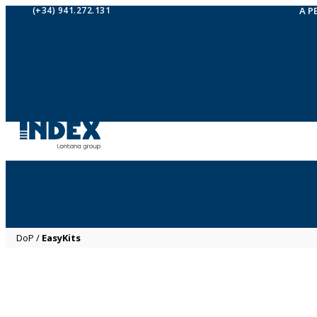
(+34) 941.272.131
A P
DoP
/
EasyKits