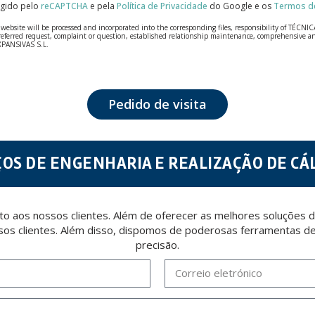
tegido pelo
reCAPTCHA
e pela
Política de Privacidade
do Google e os
Termos de
bsite will be processed and incorporated into the corresponding files, responsibility of TÉCNICA
our referred request, complaint or question, established relationship maintenance, comprehensiv
EXPANSIVAS S.L.
fidentiality and shall comply with all the requirements provided for the General Data Protection
personal data, such as those relating to health, as they are not encoded or encrypted. Should these
 opposition under the provisions of the General Data Protection Regulation (GDPR) 2016 by sending a
Pedido de visita
ÇOS DE ENGENHARIA E REALIZAÇÃO DE CÁ
 aos nossos clientes. Além de oferecer as melhores soluções d
sos clientes. Além disso, dispomos de poderosas ferramentas de 
precisão.