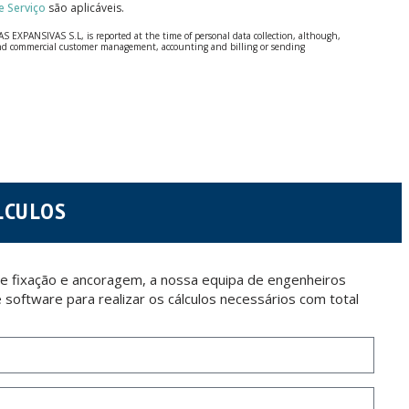
 Serviço
são aplicáveis.
S EXPANSIVAS S.L, is reported at the time of personal data collection, although,
e and commercial customer management, accounting and billing or sending
 Regulation (GDPR) 2016.
 details be sent, it is done so under your sole responsibility.
 letter together with a photocopy of your ID, to P.I. La Portalada II | c/ Segador 13,
LCULOS
e fixação e ancoragem, a nossa equipa de engenheiros
software para realizar os cálculos necessários com total